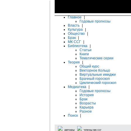
Главное
|
Годовые прогнозы
Власть
|
Культура
|
Общество
|
Брак
|
МК ССГ
|
Библиотека
|
Статьи
Книги
Тематические серии
Теория
|
Общий курс
Векторное Кольцо
Виртуальные имиджи
Брачный гороскоп
Циклический гороскоп
Медиатека
|
Годовые прогнозы
История
Брак
Возрасты
Карьера
Разное
Поиск
|
авторы
члены мк ссг