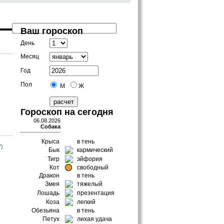
Ваш гороскоп
День
Месяц
Год
Пол
М
Ж
Гороскоп на сегодня
06.08.2026
Собака
Крыса
в тень
7)
Бык
кармический
Тигр
эйфория
Кот
свободный
Дракон
в тень
Змея
тяжелый
Лошадь
презентация
Коза
легкий
Обезьяна
в тень
Петух
лихая удача