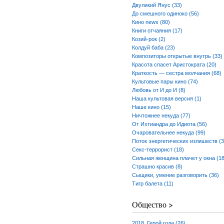
Двуликий Янус (33)
До смешного одиноко (56)
Кино news (80)
Книги отчаяния (17)
Козий-рок (2)
Колдуй баба (23)
Композиторы открытые внутрь (33)
Красота спасет Аристократа (20)
Краткость — сестра молчания (68)
Культовые пары кино (74)
Любовь от И до И (8)
Наша культовая версия (1)
Наше кино (15)
Ничтожнее некуда (77)
От Ихтиандра до Идиота (56)
Очаровательнее некуда (99)
Поток энергетических излишеств (3
Секс-террорист (18)
Сильная женщина плачет у окна (18
Страшно красив (8)
Сыщики, умение разговорить (36)
Тигр балета (11)
Общество >
2018. Герой года (26)