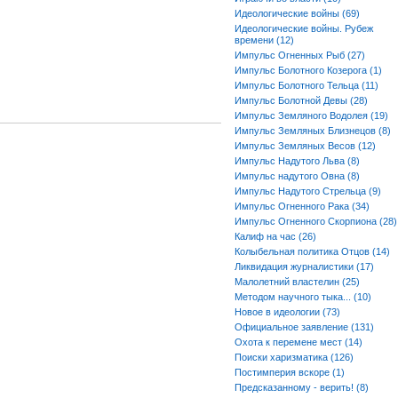
Идеологические войны (69)
Идеологические войны. Рубеж
времени (12)
Импульс Огненных Рыб (27)
Импульс Болотного Козерога (1)
Импульс Болотного Тельца (11)
Импульс Болотной Девы (28)
Импульс Земляного Водолея (19)
Импульс Земляных Близнецов (8)
Импульс Земляных Весов (12)
Импульс Надутого Льва (8)
Импульс надутого Овна (8)
Импульс Надутого Стрельца (9)
Импульс Огненного Рака (34)
Импульс Огненного Скорпиона (28)
Калиф на час (26)
Колыбельная политика Отцов (14)
Ликвидация журналистики (17)
Малолетний властелин (25)
Методом научного тыка... (10)
Новое в идеологии (73)
Официальное заявление (131)
Охота к перемене мест (14)
Поиски харизматика (126)
Постимперия вскоре (1)
Предсказанному - верить! (8)