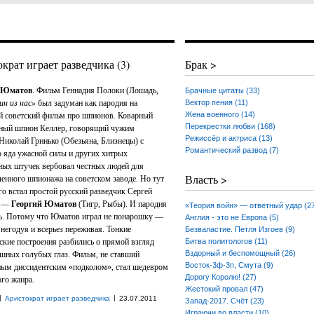
крат играет разведчика (3)
Брак >
 Юматов
. Фильм Геннадия Полоки (Лошадь,
Брачные цитаты (33)
ин из нас»
был задуман как пародия на
Вектор пения (11)
Жена военного (14)
 советский фильм про шпионов. Коварный
Перекрестки любви (168)
ный шпион Келлер, говорящий чужим
Режиссёр и актриса (13)
Николай Гринько (Обезьяна, Близнецы) с
Романтический развод (7)
яда ужасной силы и других хитрых
ных штучек вербовал честных людей для
Власть >
нного шпионажа на советском заводе. Но тут
его встал простой русский разведчик Сергей
в —
Георгий Юматов
(Тигр, Рыбы). И пародия
«Теория войн» — ответный удар (2
ь. Потому что Юматов играл не понарошку —
Англия - это не Европа (5)
 негодуя и всерьез переживая. Тонкие
Безваластие. Петля Изгоев (9)
ские построения разбились о прямой взгляд
Битва политологов (11)
Вздорный и беспомощный (26)
шных голубых глаз. Фильм, не ставший
Восток-3ф-3п, Смута (9)
ым диссидентским «подколом», стал шедевром
Дорогу Королю! (27)
го жанра.
Жестокий провал (47)
|
|
Аристократ играет разведчика
23.07.2011
Запад-2017. Счёт (23)
Играючи во власти (10)