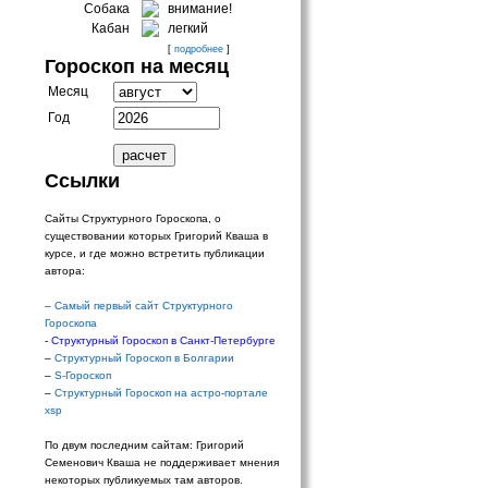
Собака
внимание!
Кабан
легкий
[
подробнее
]
Гороскоп на месяц
Месяц
Год
Ссылки
Сайты Структурного Гороскопа, о
существовании которых Григорий Кваша в
курсе, и где можно встретить публикации
автора:
–
Самый первый сайт Структурного
Гороскопа
-
Структурный Гороскоп в Санкт-Петербурге
–
Структурный Гороскоп в Болгарии
–
S-Гороскоп
–
Структурный Гороскоп на астро-портале
xsp
По двум последним сайтам: Григорий
Семенович Кваша не поддерживает мнения
некоторых публикуемых там авторов.