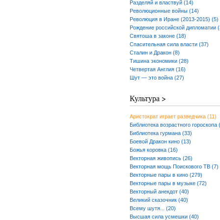
Разделяй и властвуй (14)
Революционные войны (14)
Революция в Иране (2013-2015) (5)
Рождение российской дипломатии (
Святоша в законе (18)
Спасительная сила власти (37)
Сталин и Дракон (8)
Тишина экономики (28)
Четвертая Англия (16)
Шут — это война (27)
Культура >
Аристократ играет разведчика (11)
Библиотека возрастного гороскопа 
Библиотека гурмана (33)
Боевой Дракон кино (13)
Божья коровка (16)
Векторная живопись (26)
Векторная мощь Поискового ТВ (7)
Векторные пары в кино (279)
Векторные пары в музыке (72)
Векторный анекдот (40)
Великий сказочник (40)
Всему шутя... (20)
Высшая сила усмешки (40)