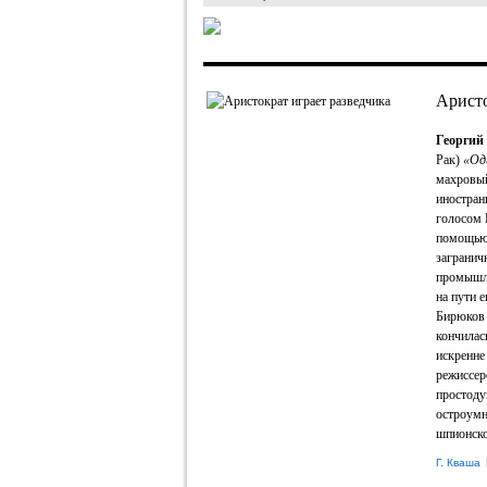
Аристо
Георгий
Рак)
«Од
махровый
иностран
голосом 
помощью 
загранич
промышле
на пути 
Бирюко
кончилас
искренне
режиссер
простоду
остроумн
шпионско
Г. Кваша