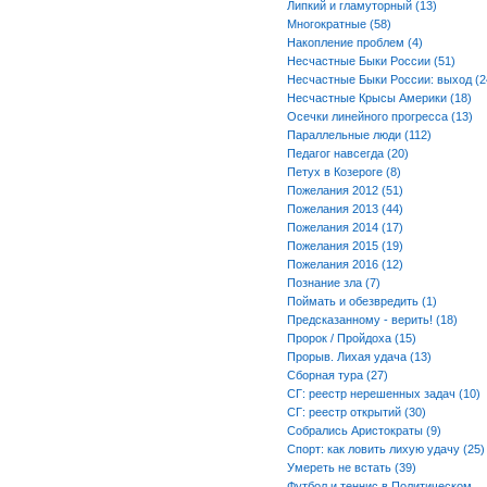
Липкий и гламуторный (13)
Многократные (58)
Накопление проблем (4)
Несчастные Быки России (51)
Несчастные Быки России: выход (2
Несчастные Крысы Америки (18)
Осечки линейного прогресса (13)
Параллельные люди (112)
Педагог навсегда (20)
Петух в Козероге (8)
Пожелания 2012 (51)
Пожелания 2013 (44)
Пожелания 2014 (17)
Пожелания 2015 (19)
Пожелания 2016 (12)
Познание зла (7)
Поймать и обезвредить (1)
Предсказанному - верить! (18)
Пророк / Пройдоха (15)
Прорыв. Лихая удача (13)
Сборная тура (27)
СГ: реестр нерешенных задач (10)
СГ: реестр открытий (30)
Собрались Аристократы (9)
Спорт: как ловить лихую удачу (25)
Умереть не встать (39)
Футбол и теннис в Политическом