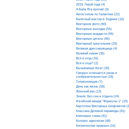
2019. Герой года (4)
А Баба Яга против! (9)
Автостопом по Галактике (22)
Балетный мастер в Зодиаке (16)
Векторное фото (90)
Векторные выходки (55)
Векторные мордасти (99)
Векторные цитаты (96)
Векторный треугольник (29)
Великая дрессировщица (4)
Великий химик (36)
Вся в отца (16)
Вся в отца? (2)
Вызывающе богат (30)
Говорун отличается умом и
сообразительностью (18)
Головоломщик (7)
День как жизнь (58)
Женский век (13)
Земля. Без сна и отдыха (24)
Изгойский имидж "Формулы-1" (19)
Картотека Векторных конфликтов (2
Классика Деловой пирамиды (81)
Ключевые слова (81)
Коллапс идеологии (48)
Космические промахи (16)