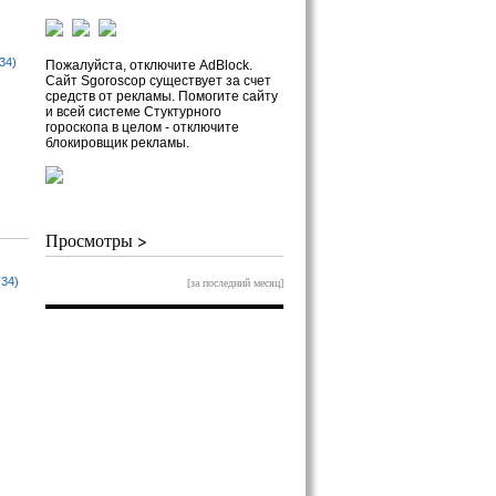
34)
Пожалуйста, отключите AdBlock.
Сайт Sgoroscop существует за счет
средств от рекламы. Помогите сайту
и всей системе Стуктурного
гороскопа в целом - отключите
блокировщик рекламы.
Просмотры >
(34)
[за последний месяц]