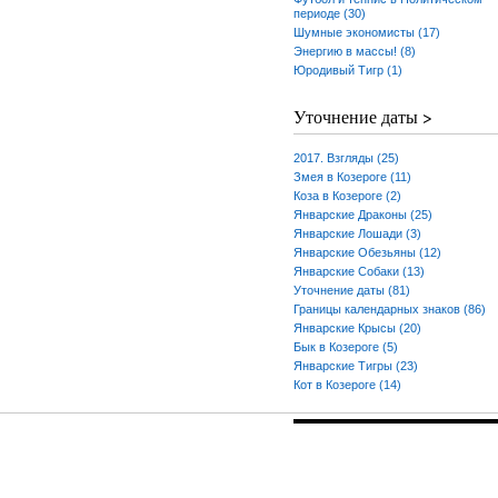
периоде (30)
Шумные экономисты (17)
Энергию в массы! (8)
Юродивый Тигр (1)
Уточнение даты >
2017. Взгляды (25)
Змея в Козероге (11)
Коза в Козероге (2)
Январские Драконы (25)
Январские Лошади (3)
Январские Обезьяны (12)
Январские Собаки (13)
Уточнение даты (81)
Границы календарных знаков (86)
Январские Крысы (20)
Бык в Козероге (5)
Январские Тигры (23)
Кот в Козероге (14)