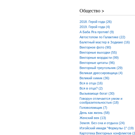
Общество >
2018. Герой года (26)
2019. Герой года (4)
А Баба Яга против! (9)
Автостопом по Галактике (22)
Балетный мастер в Зодиаке (16)
Векторное фото (90)
Векторные выходки (55)
Векторные мордасти (99)
Векторные цитаты (96)
Векторный треугольник (29)
Великая дрессировщица (4)
Великий химик (36)
Вся в отца (16)
Вся в отца? (2)
Вызывающе богат (30)
Говорун отличается умом и
сообразительностью (18)
Головоломщик (7)
День как жизнь (58)
Женский век (13)
Земля. Без сна и отдыха (24)
Изгойский имидж "Формулы-1" (19)
Картотека Векторных конфликтов (2