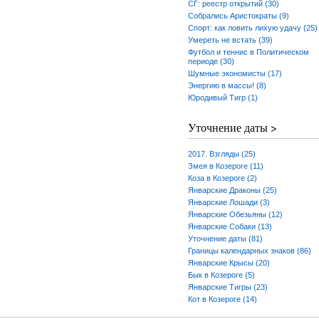
СГ: реестр открытий (30)
Собрались Аристократы (9)
Спорт: как ловить лихую удачу (25)
Умереть не встать (39)
Футбол и теннис в Политическом
периоде (30)
Шумные экономисты (17)
Энергию в массы! (8)
Юродивый Тигр (1)
Уточнение даты >
2017. Взгляды (25)
Змея в Козероге (11)
Коза в Козероге (2)
Январские Драконы (25)
Январские Лошади (3)
Январские Обезьяны (12)
Январские Собаки (13)
Уточнение даты (81)
Границы календарных знаков (86)
Январские Крысы (20)
Бык в Козероге (5)
Январские Тигры (23)
Кот в Козероге (14)