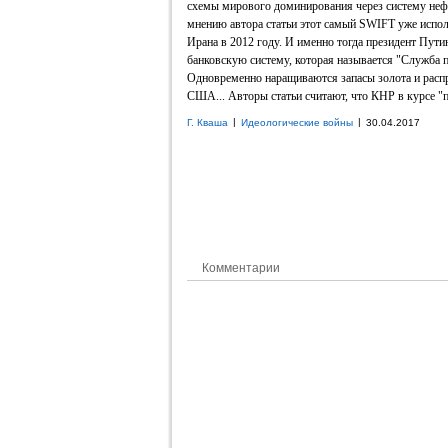
схемы мирового доминирования через систему неф
мнению автора статьи этот самый SWIFT уже испол
Ирана в 2012 году. И именно тогда президент Пути
банковскую систему, которая называется "Служба 
Одновременно наращиваются запасы золота и распр
США... Авторы статьи считают, что КНР в курсе "п
|
|
Г. Кваша
Идеологические войны
30.04.2017
Комментарии