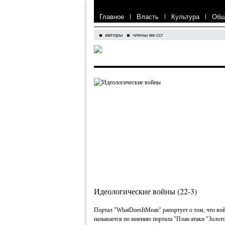
Главное
|
Власть
|
Культура
|
Общ
авторы
члены мк ссг
Идеологические войны (22-3)
Портал "WhatDoesItMean" рапортует о том, что во
называется по мнению портала "План атаки "Золото