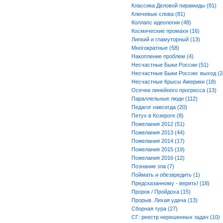
Классика Деловой пирамиды (81)
Ключевые слова (81)
Коллапс идеологии (48)
Космические промахи (16)
Липкий и гламуторный (13)
Многократные (58)
Накопление проблем (4)
Несчастные Быки России (51)
Несчастные Быки России: выход (2
Несчастные Крысы Америки (18)
Осечки линейного прогресса (13)
Параллельные люди (112)
Педагог навсегда (20)
Петух в Козероге (8)
Пожелания 2012 (51)
Пожелания 2013 (44)
Пожелания 2014 (17)
Пожелания 2015 (19)
Пожелания 2016 (12)
Познание зла (7)
Поймать и обезвредить (1)
Предсказанному - верить! (18)
Пророк / Пройдоха (15)
Прорыв. Лихая удача (13)
Сборная тура (27)
СГ: реестр нерешенных задач (10)