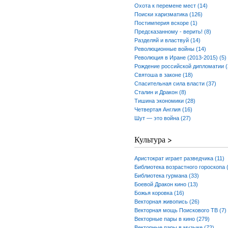
Охота к перемене мест (14)
Поиски харизматика (126)
Постимперия вскоре (1)
Предсказанному - верить! (8)
Разделяй и властвуй (14)
Революционные войны (14)
Революция в Иране (2013-2015) (5)
Рождение российской дипломатии (
Святоша в законе (18)
Спасительная сила власти (37)
Сталин и Дракон (8)
Тишина экономики (28)
Четвертая Англия (16)
Шут — это война (27)
Культура >
Аристократ играет разведчика (11)
Библиотека возрастного гороскопа 
Библиотека гурмана (33)
Боевой Дракон кино (13)
Божья коровка (16)
Векторная живопись (26)
Векторная мощь Поискового ТВ (7)
Векторные пары в кино (279)
Векторные пары в музыке (72)