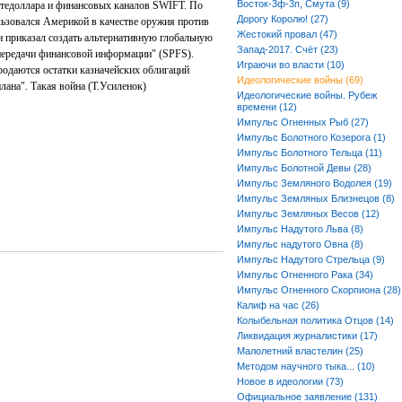
Восток-3ф-3п, Смута (9)
тедоллара и финансовых каналов SWIFT. По
Дорогу Королю! (27)
ьзовался Америкой в качестве оружия против
Жестокий провал (47)
н приказал создать альтернативную глобальную
Запад-2017. Счёт (23)
передачи финансовой информации" (SPFS).
Играючи во власти (10)
одаются остатки казначейских облигаций
Идеологические войны (69)
лана". Такая война (Т.Усиленок)
Идеологические войны. Рубеж
времени (12)
Импульс Огненных Рыб (27)
Импульс Болотного Козерога (1)
Импульс Болотного Тельца (11)
Импульс Болотной Девы (28)
Импульс Земляного Водолея (19)
Импульс Земляных Близнецов (8)
Импульс Земляных Весов (12)
Импульс Надутого Льва (8)
Импульс надутого Овна (8)
Импульс Надутого Стрельца (9)
Импульс Огненного Рака (34)
Импульс Огненного Скорпиона (28)
Калиф на час (26)
Колыбельная политика Отцов (14)
Ликвидация журналистики (17)
Малолетний властелин (25)
Методом научного тыка... (10)
Новое в идеологии (73)
Официальное заявление (131)