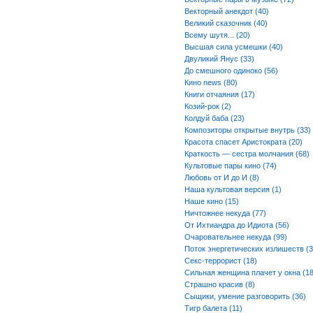
Векторный анекдот (40)
Великий сказочник (40)
Всему шутя... (20)
Высшая сила усмешки (40)
Двуликий Янус (33)
До смешного одиноко (56)
Кино news (80)
Книги отчаяния (17)
Козий-рок (2)
Колдуй баба (23)
Композиторы открытые внутрь (33)
Красота спасет Аристократа (20)
Краткость — сестра молчания (68)
Культовые пары кино (74)
Любовь от И до И (8)
Наша культовая версия (1)
Наше кино (15)
Ничтожнее некуда (77)
От Ихтиандра до Идиота (56)
Очаровательнее некуда (99)
Поток энергетических излишеств (3
Секс-террорист (18)
Сильная женщина плачет у окна (18
Страшно красив (8)
Сыщики, умение разговорить (36)
Тигр балета (11)