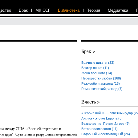
ество
|
Брак
|
МК ССГ
|
Библиотека
|
Теория
|
Медиатека
|
Брак >
Брачные цитаты (33)
Вектор пения (11)
Жена военного (14)
Перекрестки любви (168)
Режиссёр и актриса (13)
Романтический развод (7)
Власть >
«Теория войн» — ответный удар (2
Англия - это не Европа (5)
Безваластие. Петля Изгоев (9)
йна между США и Россией стартовала и
Битва политологов (11)
го царя". Суть плана в разрушении американской
Вздорный и беспомощный (26)