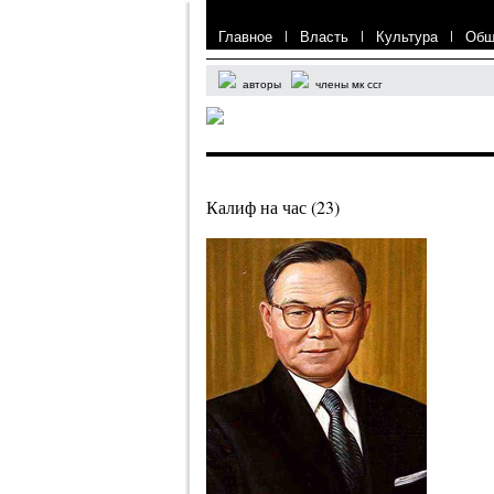
Главное
|
Власть
|
Культура
|
Общ
авторы
члены мк ссг
Калиф на час (23)