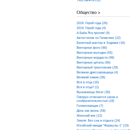
Тигр балета (11)
Общество >
2018. Герой года (26)
2019. Герой года (4)
А Баба Яга против! (9)
Автостопом по Галактике (22)
Балетный мастер в Зодиаке (16)
Векторное фото (90)
Векторные выходки (55)
Векторные мордасти (99)
Векторные цитаты (96)
Векторный треугольник (29)
Великая дрессировщица (4)
Великий химик (36)
Вся в отца (16)
Вся в отца? (2)
Вызывающе богат (30)
Говорун отличается умом и
сообразительностью (18)
Головоломщик (7)
День как жизнь (58)
Женский век (13)
Земля. Без сна и отдыха (24)
Изгойский имидж "Формулы-1" (19)