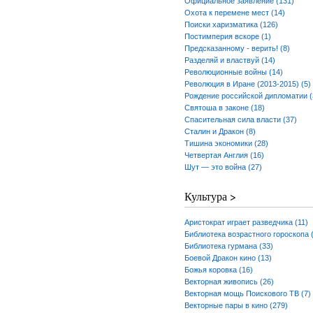
Официальное заявление (131)
Охота к перемене мест (14)
Поиски харизматика (126)
Постимперия вскоре (1)
Предсказанному - верить! (8)
Разделяй и властвуй (14)
Революционные войны (14)
Революция в Иране (2013-2015) (5)
Рождение российской дипломатии (
Святоша в законе (18)
Спасительная сила власти (37)
Сталин и Дракон (8)
Тишина экономики (28)
Четвертая Англия (16)
Шут — это война (27)
Культура >
Аристократ играет разведчика (11)
Библиотека возрастного гороскопа 
Библиотека гурмана (33)
Боевой Дракон кино (13)
Божья коровка (16)
Векторная живопись (26)
Векторная мощь Поискового ТВ (7)
Векторные пары в кино (279)