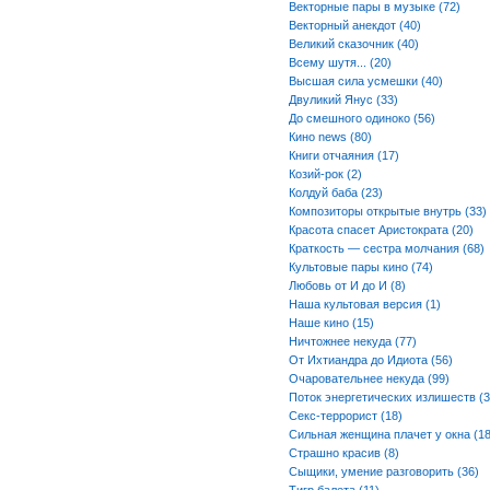
Векторные пары в музыке (72)
Векторный анекдот (40)
Великий сказочник (40)
Всему шутя... (20)
Высшая сила усмешки (40)
Двуликий Янус (33)
До смешного одиноко (56)
Кино news (80)
Книги отчаяния (17)
Козий-рок (2)
Колдуй баба (23)
Композиторы открытые внутрь (33)
Красота спасет Аристократа (20)
Краткость — сестра молчания (68)
Культовые пары кино (74)
Любовь от И до И (8)
Наша культовая версия (1)
Наше кино (15)
Ничтожнее некуда (77)
От Ихтиандра до Идиота (56)
Очаровательнее некуда (99)
Поток энергетических излишеств (3
Секс-террорист (18)
Сильная женщина плачет у окна (18
Страшно красив (8)
Сыщики, умение разговорить (36)