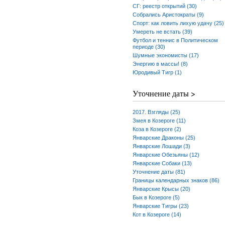
СГ: реестр открытий (30)
Собрались Аристократы (9)
Спорт: как ловить лихую удачу (25)
Умереть не встать (39)
Футбол и теннис в Политическом
периоде (30)
Шумные экономисты (17)
Энергию в массы! (8)
Юродивый Тигр (1)
Уточнение даты >
2017. Взгляды (25)
Змея в Козероге (11)
Коза в Козероге (2)
Январские Драконы (25)
Январские Лошади (3)
Январские Обезьяны (12)
Январские Собаки (13)
Уточнение даты (81)
Границы календарных знаков (86)
Январские Крысы (20)
Бык в Козероге (5)
Январские Тигры (23)
Кот в Козероге (14)