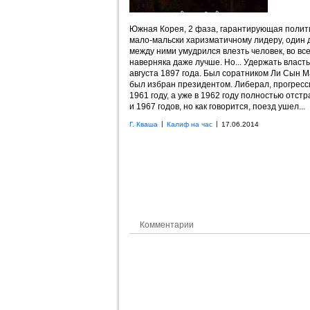
Южная Корея, 2 фаза, гарантирующая полит
мало-мальски харизматичному лидеру, один ди
между ними умудрился влезть человек, во вс
наверняка даже лучше. Но... Удержать власт
августа 1897 года. Был соратником Ли Сын М
был избран президентом. Либерал, прогресси
1961 году, а уже в 1962 году полностью отст
и 1967 годов, но как говорится, поезд ушел...
|
|
Г. Кваша
Калиф на час
17.06.2014
Комментарии