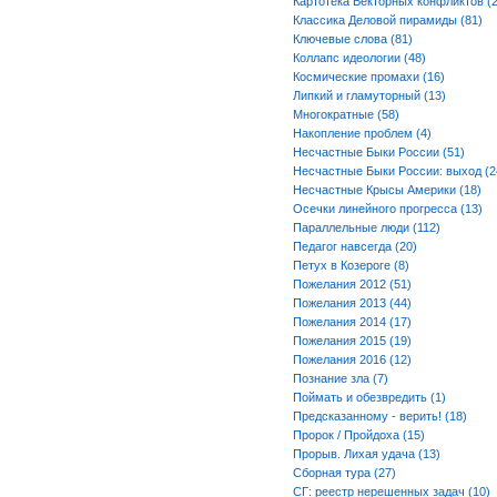
Картотека Векторных конфликтов (2
Классика Деловой пирамиды (81)
Ключевые слова (81)
Коллапс идеологии (48)
Космические промахи (16)
Липкий и гламуторный (13)
Многократные (58)
Накопление проблем (4)
Несчастные Быки России (51)
Несчастные Быки России: выход (2
Несчастные Крысы Америки (18)
Осечки линейного прогресса (13)
Параллельные люди (112)
Педагог навсегда (20)
Петух в Козероге (8)
Пожелания 2012 (51)
Пожелания 2013 (44)
Пожелания 2014 (17)
Пожелания 2015 (19)
Пожелания 2016 (12)
Познание зла (7)
Поймать и обезвредить (1)
Предсказанному - верить! (18)
Пророк / Пройдоха (15)
Прорыв. Лихая удача (13)
Сборная тура (27)
СГ: реестр нерешенных задач (10)