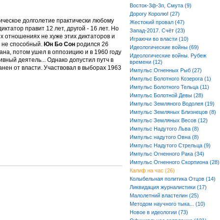
Восток-3ф-3п, Смута (9)
Дорогу Королю! (27)
ическое долголетие практически любому
Жестокий провал (47)
ктатор правит 12 лет, другой - 16 лет. Но
Запад-2017. Счёт (23)
ех отношениях не хуже этих диктаторов и
Играючи во власти (10)
ь не способный.
Юн Бо Сон
родился 26
Идеологические войны (69)
ана, потом ушел в оппозицию и в 1960 году
Идеологические войны. Рубеж
вный деятель... Однако допустил путч в
времени (12)
ранен от власти. Участвовал в выборах 1963
Импульс Огненных Рыб (27)
Импульс Болотного Козерога (1)
Импульс Болотного Тельца (11)
Импульс Болотной Девы (28)
Импульс Земляного Водолея (19)
Импульс Земляных Близнецов (8)
Импульс Земляных Весов (12)
Импульс Надутого Льва (8)
Импульс надутого Овна (8)
Импульс Надутого Стрельца (9)
Импульс Огненного Рака (34)
Импульс Огненного Скорпиона (28)
Калиф на час (26)
Колыбельная политика Отцов (14)
Ликвидация журналистики (17)
Малолетний властелин (25)
Методом научного тыка... (10)
Новое в идеологии (73)