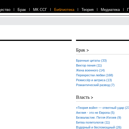
ество
|
Брак
|
МК ССГ
|
Библиотека
|
Теория
|
Медиатека
|
Брак >
Брачные цитаты (33)
Вектор пения (11)
Жена военного (14)
Перекрестки любви (168)
Режиссёр и актриса (13)
Романтический развод (7)
Власть >
«Теория войн» — ответный удар (2
Англия - это не Европа (5)
Безваластие. Петля Изгоев (9)
Битва политологов (11)
Вздорный и беспомощный (26)