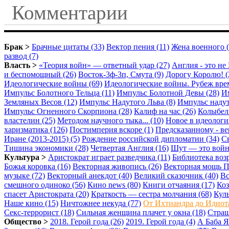
Комментарии
Брак >
Брачные цитаты (33)
Вектор пения (11)
Жена военного (
развод (7)
Власть >
«Теория войн» — ответный удар (27)
Англия - это не 
и беспомощный (26)
Восток-3ф-3п, Смута (9)
Дорогу Королю! (
Идеологические войны (69)
Идеологические войны. Рубеж врем
Импульс Болотного Тельца (11)
Импульс Болотной Девы (28)
И
Земляных Весов (12)
Импульс Надутого Льва (8)
Импульс надут
Импульс Огненного Скорпиона (28)
Калиф на час (26)
Колыбел
властелин (25)
Методом научного тыка... (10)
Новое в идеологи
харизматика (126)
Постимперия вскоре (1)
Предсказанному - вер
Иране (2013-2015) (5)
Рождение российской дипломатии (34)
Св
Тишина экономики (28)
Четвертая Англия (16)
Шут — это война
Культура >
Аристократ играет разведчика (11)
Библиотека возр
Божья коровка (16)
Векторная живопись (26)
Векторная мощь П
музыке (72)
Векторный анекдот (40)
Великий сказочник (40)
Вс
смешного одиноко (56)
Кино news (80)
Книги отчаяния (17)
Коз
спасет Аристократа (20)
Краткость — сестра молчания (68)
Куль
Наше кино (15)
Ничтожнее некуда (77)
От Ихтиандра до Идиота
Секс-террорист (18)
Сильная женщина плачет у окна (18)
Страш
Общество >
2018. Герой года (26)
2019. Герой года (4)
А Баба Я