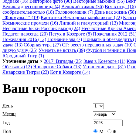
Зодиаке (16)
Векторное фото (90)
Векторные выходки (55)
Вект
Великая дрессировщица (4)
Великий химик (36)
Вся в отца (16)
сообразительностью (18)
Головоломщик (7)
День как жизнь (58)
"Формулы-1" (19)
Картотека Векторных конфликтов (22)
Класс
Космические промахи (16)
Липкий и гламуторный (13)
Многокр
Несчастные Быки России: выход (24)
Несчастные Крысы Амери
Педагог навсегда (20)
Петух в Козероге (8)
Пожелания 2012 (51
Пожелания 2016 (12)
Познание зла (7)
Поймать и обезвредить (
удача (13)
Сборная тура (27)
СГ: реестр нерешенных задач (10)
С
лихую удачу (25)
Умереть не встать (39)
Футбол и теннис в Пол
Юродивый Тигр (1)
Уточнение даты >
2017. Взгляды (25)
Змея в Козероге (11)
Коза
Обезьяны (12)
Январские Собаки (13)
Уточнение даты (81)
Гра
Январские Тигры (23)
Кот в Козероге (14)
Ваш гороскоп
День
Месяц
Год
Пол
М
Ж