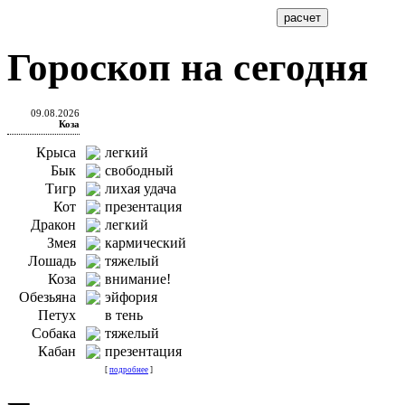
Гороскоп на сегодня
09.08.2026
Коза
Крыса
легкий
Бык
свободный
Тигр
лихая удача
Кот
презентация
Дракон
легкий
Змея
кармический
Лошадь
тяжелый
Коза
внимание!
Обезьяна
эйфория
Петух
в тень
Собака
тяжелый
Кабан
презентация
[
подробнее
]