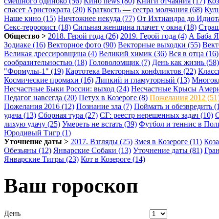
смешного одиноко (56)
Кино news (80)
Книги отчаяния (17)
Коз
спасет Аристократа (20)
Краткость — сестра молчания (68)
Куль
Наше кино (15)
Ничтожнее некуда (77)
От Ихтиандра до Идиота
Секс-террорист (18)
Сильная женщина плачет у окна (18)
Страш
Общество >
2018. Герой года (26)
2019. Герой года (4)
А Баба Я
Зодиаке (16)
Векторное фото (90)
Векторные выходки (55)
Вект
Великая дрессировщица (4)
Великий химик (36)
Вся в отца (16)
сообразительностью (18)
Головоломщик (7)
День как жизнь (58)
"Формулы-1" (19)
Картотека Векторных конфликтов (22)
Класс
Космические промахи (16)
Липкий и гламуторный (13)
Многокр
Несчастные Быки России: выход (24)
Несчастные Крысы Амери
Педагог навсегда (20)
Петух в Козероге (8)
Пожелания 2012 (51
Пожелания 2016 (12)
Познание зла (7)
Поймать и обезвредить (
удача (13)
Сборная тура (27)
СГ: реестр нерешенных задач (10)
С
лихую удачу (25)
Умереть не встать (39)
Футбол и теннис в Пол
Юродивый Тигр (1)
Уточнение даты >
2017. Взгляды (25)
Змея в Козероге (11)
Коза
Обезьяны (12)
Январские Собаки (13)
Уточнение даты (81)
Гра
Январские Тигры (23)
Кот в Козероге (14)
Ваш гороскоп
День