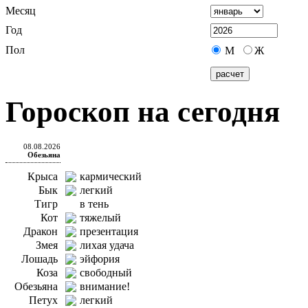
Месяц
Год
Пол
М
Ж
Гороскоп на сегодня
08.08.2026
Обезьяна
Крыса
кармический
Бык
легкий
Тигр
в тень
Кот
тяжелый
Дракон
презентация
Змея
лихая удача
Лошадь
эйфория
Коза
свободный
Обезьяна
внимание!
Петух
легкий