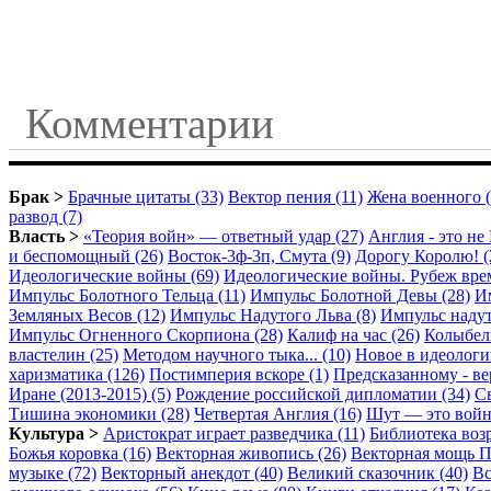
Комментарии
Брак >
Брачные цитаты (33)
Вектор пения (11)
Жена военного (
развод (7)
Власть >
«Теория войн» — ответный удар (27)
Англия - это не 
и беспомощный (26)
Восток-3ф-3п, Смута (9)
Дорогу Королю! (
Идеологические войны (69)
Идеологические войны. Рубеж врем
Импульс Болотного Тельца (11)
Импульс Болотной Девы (28)
И
Земляных Весов (12)
Импульс Надутого Льва (8)
Импульс надут
Импульс Огненного Скорпиона (28)
Калиф на час (26)
Колыбел
властелин (25)
Методом научного тыка... (10)
Новое в идеологи
харизматика (126)
Постимперия вскоре (1)
Предсказанному - вер
Иране (2013-2015) (5)
Рождение российской дипломатии (34)
Св
Тишина экономики (28)
Четвертая Англия (16)
Шут — это война
Культура >
Аристократ играет разведчика (11)
Библиотека возр
Божья коровка (16)
Векторная живопись (26)
Векторная мощь П
музыке (72)
Векторный анекдот (40)
Великий сказочник (40)
Вс