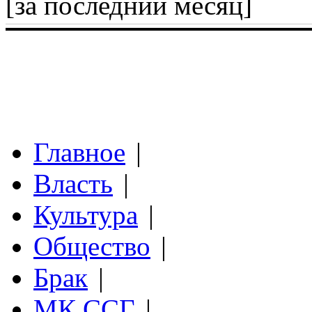
[за последний месяц]
Главное
|
Власть
|
Культура
|
Общество
|
Брак
|
МК ССГ
|