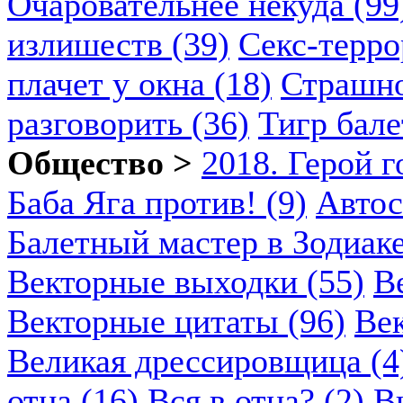
Очаровательнее некуда (99
излишеств (39)
Секс-терро
плачет у окна (18)
Страшно
разговорить (36)
Тигр бале
Общество >
2018. Герой г
Баба Яга против! (9)
Автос
Балетный мастер в Зодиаке
Векторные выходки (55)
В
Векторные цитаты (96)
Век
Великая дрессировщица (4
отца (16)
Вся в отца? (2)
В