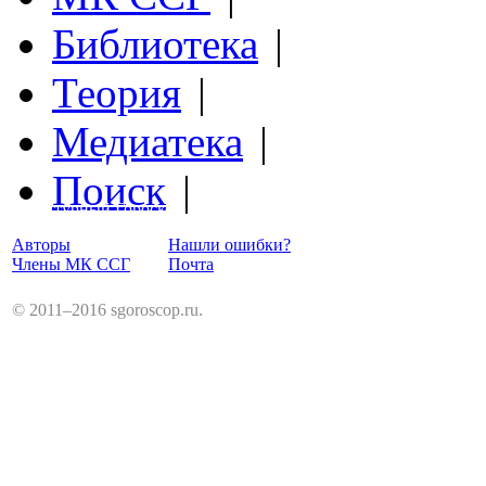
Библиотека
|
Теория
|
Медиатека
|
Поиск
|
Структурный Гороскоп
Авторы
Нашли ошибки?
Члены МК ССГ
Почта
© 2011–2016 sgoroscop.ru.