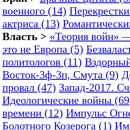
военного (14)
Перекрестки
актриса (13)
Романтический
Власть >
«Теория войн» —
это не Европа (5)
Безвалас
политологов (11)
Вздорный
Восток-3ф-3п, Смута (9)
Д
провал (47)
Запад-2017. Сч
Идеологические войны (69
времени (12)
Импульс Огн
Болотного Козерога (1)
Им