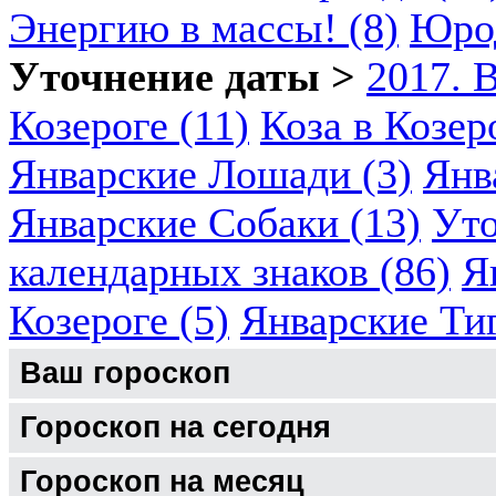
Энергию в массы! (8)
Юрод
Уточнение даты >
2017. 
Козероге (11)
Коза в Козеро
Январские Лошади (3)
Янв
Январские Собаки (13)
Уто
календарных знаков (86)
Я
Козероге (5)
Январские Ти
Ваш гороскоп
Гороскоп на сегодня
Гороскоп на месяц