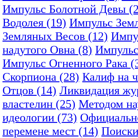
Импульс Болотной Девы (2
Водолея (19)
Импульс Земл
Земляных Весов (12)
Импу
надутого Овна (8)
Импульс
Импульс Огненного Рака (
Скорпиона (28)
Калиф на ч
Отцов (14)
Ликвидация жу
властелин (25)
Методом нау
идеологии (73)
Официально
перемене мест (14)
Поиски