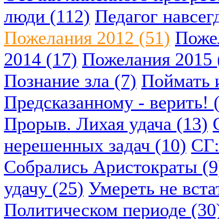
люди (112)
Педагог навсегд
Пожелания 2012 (51)
Пожел
2014 (17)
Пожелания 2015 
Познание зла (7)
Поймать и
Предсказанному - верить! 
Прорыв. Лихая удача (13)
нерешенных задач (10)
СГ:
Собрались Аристократы (9
удачу (25)
Умереть не вста
Политическом периоде (30