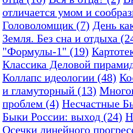
отличается умом и сообраз
Головоломщик (7)
День ка
Земля. Без сна и отдыха (2
"Формулы-1" (19)
Картоте
Классика Деловой пирамид
Коллапс идеологии (48)
Ко
и гламуторный (13)
Многок
проблем (4)
Несчастные Бы
Быки России: выход (24)
Н
Осечки линейного прогресс