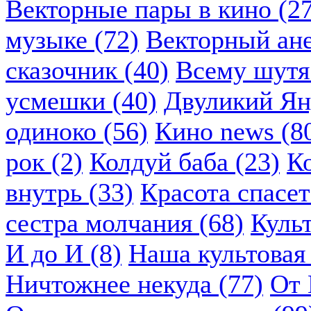
Векторные пары в кино (2
музыке (72)
Векторный ане
сказочник (40)
Всему шутя.
усмешки (40)
Двуликий Ян
одиноко (56)
Кино news (8
рок (2)
Колдуй баба (23)
К
внутрь (33)
Красота спасет
сестра молчания (68)
Куль
И до И (8)
Наша культовая 
Ничтожнее некуда (77)
От 