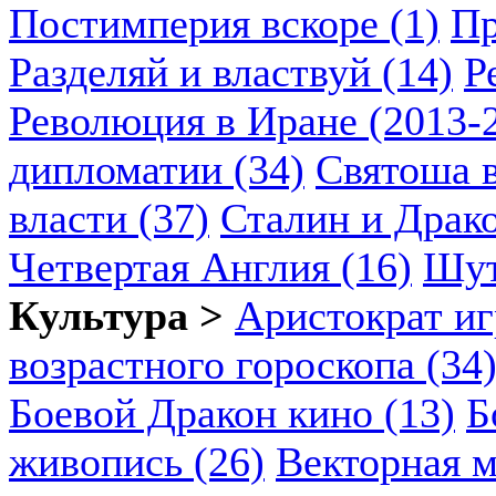
Постимперия вскоре (1)
Пр
Разделяй и властвуй (14)
Р
Революция в Иране (2013-2
дипломатии (34)
Святоша в
власти (37)
Сталин и Драко
Четвертая Англия (16)
Шут
Культура >
Аристократ иг
возрастного гороскопа (34
Боевой Дракон кино (13)
Б
живопись (26)
Векторная м