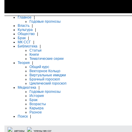
Главное
|
Годовые прогнозы
Власть
|
Культура
|
Общество
|
Брак
|
МК ССГ
|
Библиотека
|
Статьи
Книги
Тематические серии
Теория
|
Общий курс
Векторное Кольцо
Виртуальные имиджи
Брачный гороскоп
Циклический гороскоп
Медиатека
|
Годовые прогнозы
История
Брак
Возрасты
Карьера
Разное
Поиск
|
авторы
члены мк ссг