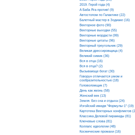
2019. Герой года (4)
А Баба Яга против! (9)
Автостопом по Галактике (22)
Балетный мастер в Зодиаке (16)
Векторное фото (90)
Векторные выходки (55)
Векторные мордасти (99)
Векторные цитаты (96)
Векторный треугольник (29)
Великая дрессировщица (4)
Великий химик (36)
Вся в отца (16)
Вся в отца? (2)
Вызывающе богат (30)
Говорун отличается умом и
сообразительностью (18)
Головоломщик (7)
День как жизнь (58)
Женский век (13)
Земля. Без сна и отдыха (24)
Изгойский имидж "Формулы-1" (19)
Картотека Векторных конфликтов (2
Классика Деловой пирамиды (81)
Ключевые слова (81)
Коллапс идеологии (48)
Космические промахи (16)