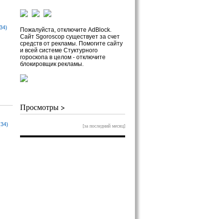
34)
Пожалуйста, отключите AdBlock.
Сайт Sgoroscop существует за счет
средств от рекламы. Помогите сайту
и всей системе Стуктурного
гороскопа в целом - отключите
блокировщик рекламы.
Просмотры >
(34)
[за последний месяц]