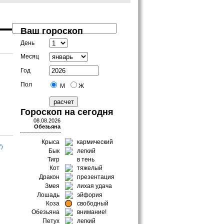
Ваш гороскоп
День
Месяц
Год
Пол
М
Ж
Гороскоп на сегодня
08.08.2026
Обезьяна
Крыса
кармический
7)
Бык
легкий
Тигр
в тень
Кот
тяжелый
Дракон
презентация
Змея
лихая удача
Лошадь
эйфория
Коза
свободный
Обезьяна
внимание!
Петух
легкий