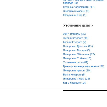
периоде (30)
Шумные экономисты (17)
Энергию в массы! (8)
Юродивый Тигр (1)
Уточнение даты >
2017. Взгляды (25)
Змея в Козероге (11)
Коза в Козероге (2)
Январские Драконы (25)
Январские Лошади (3)
Январские Обезьяны (12)
Январские Собаки (13)
Уточнение даты (81)
Границы календарных знаков (86)
Январские Крысы (20)
Бык в Козероге (5)
Январские Тигры (23)
Кот в Козероге (14)