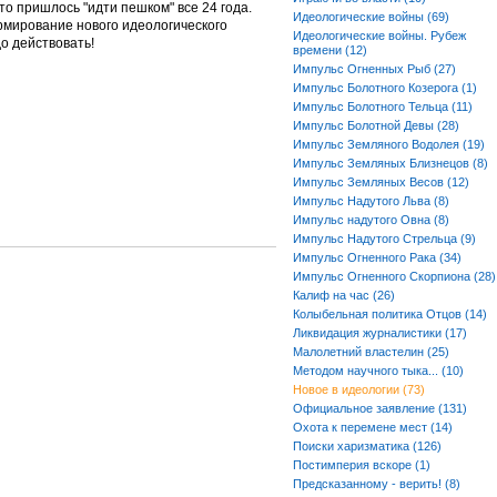
что пришлось "идти пешком" все 24 года.
Идеологические войны (69)
рмирование нового идеологического
Идеологические войны. Рубеж
до действовать!
времени (12)
Импульс Огненных Рыб (27)
Импульс Болотного Козерога (1)
Импульс Болотного Тельца (11)
Импульс Болотной Девы (28)
Импульс Земляного Водолея (19)
Импульс Земляных Близнецов (8)
Импульс Земляных Весов (12)
Импульс Надутого Льва (8)
Импульс надутого Овна (8)
Импульс Надутого Стрельца (9)
Импульс Огненного Рака (34)
Импульс Огненного Скорпиона (28)
Калиф на час (26)
Колыбельная политика Отцов (14)
Ликвидация журналистики (17)
Малолетний властелин (25)
Методом научного тыка... (10)
Новое в идеологии (73)
Официальное заявление (131)
Охота к перемене мест (14)
Поиски харизматика (126)
Постимперия вскоре (1)
Предсказанному - верить! (8)