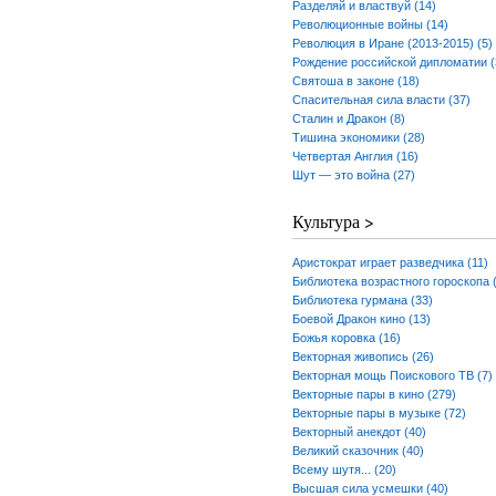
Разделяй и властвуй (14)
Революционные войны (14)
Революция в Иране (2013-2015) (5)
Рождение российской дипломатии (
Святоша в законе (18)
Спасительная сила власти (37)
Сталин и Дракон (8)
Тишина экономики (28)
Четвертая Англия (16)
Шут — это война (27)
Культура >
Аристократ играет разведчика (11)
Библиотека возрастного гороскопа 
Библиотека гурмана (33)
Боевой Дракон кино (13)
Божья коровка (16)
Векторная живопись (26)
Векторная мощь Поискового ТВ (7)
Векторные пары в кино (279)
Векторные пары в музыке (72)
Векторный анекдот (40)
Великий сказочник (40)
Всему шутя... (20)
Высшая сила усмешки (40)