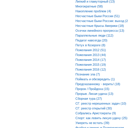
Липкий и гламуторный (13)
Многократные (58)
Накопление проблем (4)
Несчастные Быки России (51)
Несчастные Быки России: выход (2
Несчастные Крысы Америки (18)
Осечки линейного прогресса (13)
Параллельные люди (112)
Педагог навсегда (20)
Петух в Козероге (8)
Пожелания 2012 (51)
Пожелания 2013 (44)
Пожелания 2014 (17)
Пожелания 2015 (19)
Пожелания 2016 (12)
Познание зла (7)
Поймать и обезвредить (1)
Предсказанному - верить! (18)
Пророк / Пройдоха (15)
Прорыв. Лихая удача (13)
Сборная тура (27)
СГ: реестр нерешенных задач (10)
СГ: реестр открытий (30)
Собрались Аристократы (9)
Спорт: как ловить лихую удачу (25)
Умереть не встать (39)
Футбол и теннис в Политическом