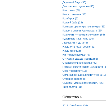
Двуликий Янус (33)
До смешного одиноко (56)
Кино news (80)
Книги отчаяния (17)
Козий-рок (2)
Колдуй баба (23)
Композиторы открытые внутрь (33)
Красота спасет Аристократа (20)
Краткость — сестра молчания (68)
Культовые пары кино (74)
Любовь от И до И (8)
Наша культовая версия (1)
Наше кино (15)
Ничтожнее некуда (77)
От Ихтиандра до Идиота (56)
Очаровательнее некуда (99)
Поток энергетических излишеств (3
Секс-террорист (18)
Сильная женщина плачет у окна (18
Страшно красив (8)
Сыщики, умение разговорить (36)
Тигр балета (11)
Общество >
2018. Герой года (26)