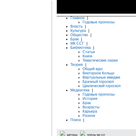
Главное
|
Годовые прогнозы
Власть
|
Культура
|
Общество
|
Брак
|
МК ССГ
|
Библиотека
|
Статьи
Книги
Тематические серии
Теория
|
Общий курс
Векторное Кольцо
Виртуальные имиджи
Брачный гороскоп
Циклический гороскоп
Медиатека
|
Годовые прогнозы
История
Брак
Возрасты
Карьера
Разное
Поиск
|
авторы
члены мк ссг