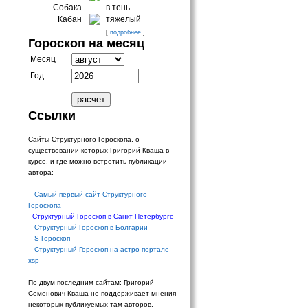
Собака
в тень
Кабан
тяжелый
[
подробнее
]
Гороскоп на месяц
Месяц
Год
Ссылки
Сайты Структурного Гороскопа, о
существовании которых Григорий Кваша в
курсе, и где можно встретить публикации
автора:
–
Самый первый сайт Структурного
Гороскопа
-
Структурный Гороскоп в Санкт-Петербурге
–
Структурный Гороскоп в Болгарии
–
S-Гороскоп
–
Структурный Гороскоп на астро-портале
xsp
По двум последним сайтам: Григорий
Семенович Кваша не поддерживает мнения
некоторых публикуемых там авторов.