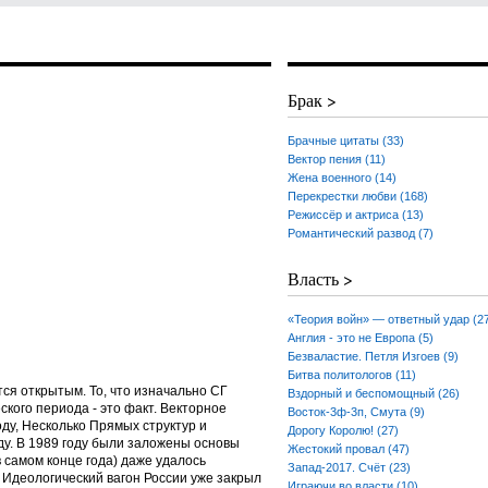
Брак >
Брачные цитаты (33)
Вектор пения (11)
Жена военного (14)
Перекрестки любви (168)
Режиссёр и актриса (13)
Романтический развод (7)
Власть >
«Теория войн» — ответный удар (2
Англия - это не Европа (5)
Безваластие. Петля Изгоев (9)
Битва политологов (11)
ся открытым. То, что изначально СГ
Вздорный и беспомощный (26)
кого периода - это факт. Векторное
Восток-3ф-3п, Смута (9)
году, Несколько Прямых структур и
Дорогу Королю! (27)
оду. В 1989 году были заложены основы
Жестокий провал (47)
в самом конце года) даже удалось
Запад-2017. Счёт (23)
 Идеологический вагон России уже закрыл
Играючи во власти (10)