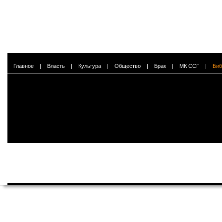
Главное
|
Власть
|
Культура
|
Общество
|
Брак
|
МК ССГ
|
Биб