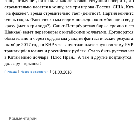
конца этому нет, ни края. И как же в такой ситуации поверить, чт
стремительно несётся к концу, все три игрока (Россия, США, Кит
"на флажке", время стремительно тает (цейтнот). Партия кончитс
очень скоро. Фактически мы видим последнюю комбинацию вед
краху (мат в три хода?). Санкт-Петербургская биржа срочно и се
Шанхае) ведёт переговоры с китайскими коллегами. Договорятся
обязательно и через год-два мы увидим фантастические результа
октябре 2017 года в КНР уже запустили платежную систему PVP
транзакций в юанях и российских рублях. Стало быть русская не
в Китай мимо доллара. Плюс Иран... А там и другие подтянутся.
доллару - крышка!
|
|
Г. Кваша
Новое в идеологии
31.03.2018
Комментарии