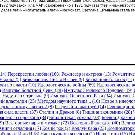
дных должностях с 1937 года, дважды Герой Советского Союза, маршал авиац
 1972 году закончила МАИ, одновременно в 1971 году став "летчиком-инструкт
 далее летчик-испытатель и летчик-космонавт. Светлана Евгеньевна стала вто
14)
Перекрестки любви (168)
Режиссёр и актриса (13)
Романтичес
Европа (5)
Безваластие. Петля Изгоев (9)
Битва политологов (11)
чи во власти (10)
Идеологические войны (69)
Идеологические в
)
Импульс Болотной Девы (28)
Импульс Земляного Водолея (19)
 Надутого Стрельца (9)
Импульс Огненного Рака (34)
Импульс О
й властелин (25)
Методом научного тыка... (10)
Новое в идеолог
дсказанному - верить! (8)
Разделяй и властвуй (14)
Революционн
я сила власти (37)
Сталин и Дракон (8)
Тишина экономики (28)
астного гороскопа (34)
Библиотека гурмана (33)
Боевой Дракон 
9)
Векторные пары в музыке (72)
Векторный анекдот (40)
Велики
Книги отчаяния (17)
Козий-рок (2)
Колдуй баба (23)
Композиторы
бовь от И до И (8)
Наша культовая версия (1)
Наше кино (15)
Ни