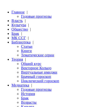
Главное
|
Годовые прогнозы
Власть
|
Культура
|
Общество
|
Брак
|
МК ССГ
|
Библиотека
|
Статьи
Книги
Тематические серии
Теория
|
Общий курс
Векторное Кольцо
Виртуальные имиджи
Брачный гороскоп
Циклический гороскоп
Медиатека
|
Годовые прогнозы
История
Брак
Возрасты
Карьера