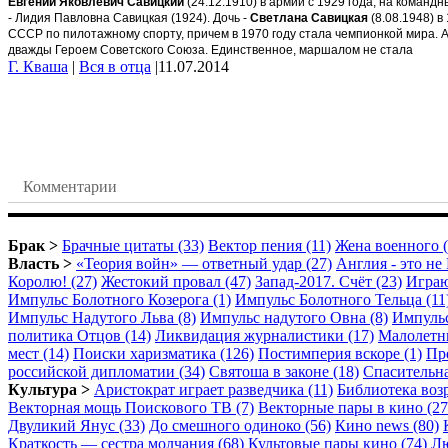
Евгений Яковлевич Савицкий
(24.12.1910) в армии с 1929 года, на коман
- Лидия Павловна Савицкая (1924). Дочь -
Светлана Савицкая
(8.08.1948) в
СССР по пилотажному спорту, причем в 1970 году стала чемпионкой мира. А
дважды Героем Советского Союза. Единственное, маршалом не стала
Г. Кваша
|
Вся в отца
|
11.07.2014
Комментарии
Брак >
Брачные цитаты (33)
Вектор пения (11)
Жена военного (
Власть >
«Теория войн» — ответный удар (27)
Англия - это не 
Королю! (27)
Жестокий провал (47)
Запад-2017. Счёт (23)
Играю
Импульс Болотного Козерога (1)
Импульс Болотного Тельца (11
Импульс Надутого Льва (8)
Импульс надутого Овна (8)
Импульс
политика Отцов (14)
Ликвидация журналистики (17)
Малолетни
мест (14)
Поиски харизматика (126)
Постимперия вскоре (1)
Пре
российской дипломатии (34)
Святоша в законе (18)
Спасительна
Культура >
Аристократ играет разведчика (11)
Библиотека возр
Векторная мощь Поискового ТВ (7)
Векторные пары в кино (27
Двуликий Янус (33)
До смешного одиноко (56)
Кино news (80)
Краткость — сестра молчания (68)
Культовые пары кино (74)
Лю