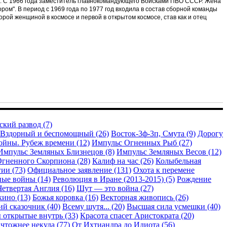
ии. С 1966 года заместитель главнокомандующего Войсками ПВО СССР. Жена
ором". В период с 1969 года по 1977 год входила в состав сборной команды
рой женщиной в космосе и первой в открытом космосе, став как и отец
кий развод (7)
Вздорный и беспомощный (26)
Восток-3ф-3п, Смута (9)
Дорогу
ойны. Рубеж времени (12)
Импульс Огненных Рыб (27)
Импульс Земляных Близнецов (8)
Импульс Земляных Весов (12)
гненного Скорпиона (28)
Калиф на час (26)
Колыбельная
ии (73)
Официальное заявление (131)
Охота к перемене
ые войны (14)
Революция в Иране (2013-2015) (5)
Рождение
Четвертая Англия (16)
Шут — это война (27)
кино (13)
Божья коровка (16)
Векторная живопись (26)
й сказочник (40)
Всему шутя... (20)
Высшая сила усмешки (40)
 открытые внутрь (33)
Красота спасет Аристократа (20)
чтожнее некуда (77)
От Ихтиандра до Идиота (56)