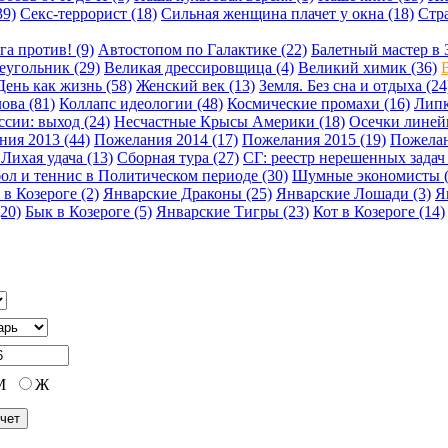
39)
Секс-террорист (18)
Сильная женщина плачет у окна (18)
Стра
га против! (9)
Автостопом по Галактике (22)
Балетный мастер в 
еугольник (29)
Великая дрессировщица (4)
Великий химик (36)
В
День как жизнь (58)
Женский век (13)
Земля. Без сна и отдыха (24
ова (81)
Коллапс идеологии (48)
Космические промахи (16)
Липк
сии: выход (24)
Несчастные Крысы Америки (18)
Осечки линейн
ия 2013 (44)
Пожелания 2014 (17)
Пожелания 2015 (19)
Пожелан
Лихая удача (13)
Сборная тура (27)
СГ: реестр нерешенных задач 
ол и теннис в Политическом периоде (30)
Шумные экономисты (
 в Козероге (2)
Январские Драконы (25)
Январские Лошади (3)
Я
20)
Бык в Козероге (5)
Январские Тигры (23)
Кот в Козероге (14)
М
Ж