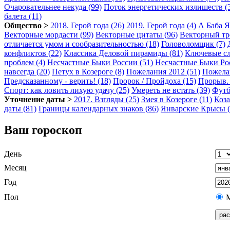
Очаровательнее некуда (99)
Поток энергетических излишеств (
балета (11)
Общество >
2018. Герой года (26)
2019. Герой года (4)
А Баба Я
Векторные мордасти (99)
Векторные цитаты (96)
Векторный тр
отличается умом и сообразительностью (18)
Головоломщик (7)
конфликтов (22)
Классика Деловой пирамиды (81)
Ключевые сл
проблем (4)
Несчастные Быки России (51)
Несчастные Быки Рос
навсегда (20)
Петух в Козероге (8)
Пожелания 2012 (51)
Пожелан
Предсказанному - верить! (18)
Пророк / Пройдоха (15)
Прорыв. 
Спорт: как ловить лихую удачу (25)
Умереть не встать (39)
Футб
Уточнение даты >
2017. Взгляды (25)
Змея в Козероге (11)
Коза
даты (81)
Границы календарных знаков (86)
Январские Крысы (
Ваш гороскоп
День
Месяц
Год
Пол