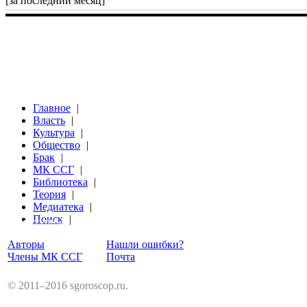
[за последний месяц]
Главное
|
Власть
|
Культура
|
Общество
|
Брак
|
МК ССГ
|
Библиотека
|
Теория
|
Медиатека
|
Поиск
|
Структурный Гороскоп
Авторы
Нашли ошибки?
Члены МК ССГ
Почта
© 2011–2016 sgoroscop.ru.