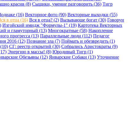
шно красив (8)
Сыщики, умение разговорить (36)
Тигр
Зодиаке (16)
Векторное фото (90)
Векторные выходки (55)
ся в отца (16)
Вся в отца? (2)
Вызывающе богат (30)
Говорун
)
Изгойский имидж "Формулы-1" (19)
Картотека Векторных
ий и гламуторный (13)
Многократные (58)
Накопление
ого прогресса (13)
Параллельные люди (112)
Педагог
ия 2016 (12)
Познание зла (7)
Поймать и обезвредить (1)
(10)
СГ: реестр открытий (30)
Собрались Аристократы (9)
17)
Энергию в массы! (8)
Юродивый Тигр (1)
нварские Обезьяны (12)
Январские Собаки (13)
Уточнение