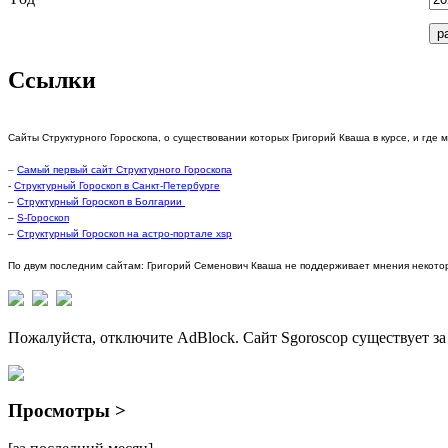
Ссылки
Сайты Структурного Гороскопа, о существовании которых Григорий Кваша в курсе, и где 
–
Самый первый сайт Структурного Гороскопа
-
Структурный Гороскоп в Санкт-Петербурге
–
Структурный Гороскоп в Болгарии
–
S-Гороскоп
–
Структурный Гороскоп на астро-портале xsp
По двум последним сайтам: Григорий Семенович Кваша не поддерживает мнения некотор
Пожалуйста, отключите AdBlock. Сайт Sgoroscop существует за
Просмотры >