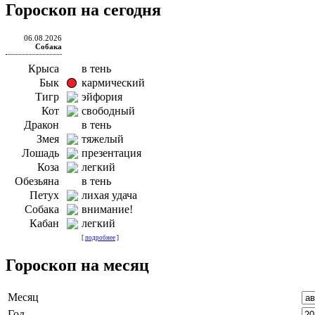
Гороскоп на сегодня
06.08.2026
Собака
Крыса
в тень
Бык
кармический
Тигр
эйфория
Кот
свободный
Дракон
в тень
Змея
тяжелый
Лошадь
презентация
Коза
легкий
Обезьяна
в тень
Петух
лихая удача
Собака
внимание!
Кабан
легкий
[
подробнее
]
Гороскоп на месяц
Месяц
Год