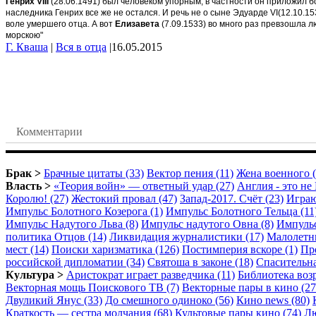
Генрих VIII
(28.06.1491) был человеком упорным, в частности он приложил б
наследника Генрих все же не остался. И речь не о сыне Эдуарде VI(12.10.1
воле умершего отца. А вот
Елизавета
(7.09.1533) во много раз превзошла 
морскою"
Г. Кваша
|
Вся в отца
|
16.05.2015
Комментарии
Брак >
Брачные цитаты (33)
Вектор пения (11)
Жена военного (
Власть >
«Теория войн» — ответный удар (27)
Англия - это не 
Королю! (27)
Жестокий провал (47)
Запад-2017. Счёт (23)
Играю
Импульс Болотного Козерога (1)
Импульс Болотного Тельца (11
Импульс Надутого Льва (8)
Импульс надутого Овна (8)
Импульс
политика Отцов (14)
Ликвидация журналистики (17)
Малолетни
мест (14)
Поиски харизматика (126)
Постимперия вскоре (1)
Пре
российской дипломатии (34)
Святоша в законе (18)
Спасительна
Культура >
Аристократ играет разведчика (11)
Библиотека возр
Векторная мощь Поискового ТВ (7)
Векторные пары в кино (27
Двуликий Янус (33)
До смешного одиноко (56)
Кино news (80)
Краткость — сестра молчания (68)
Культовые пары кино (74)
Лю