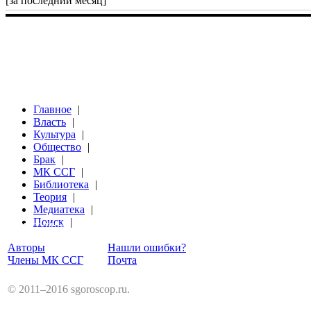
[за последний месяц]
Главное
|
Власть
|
Культура
|
Общество
|
Брак
|
МК ССГ
|
Библиотека
|
Теория
|
Медиатека
|
Поиск
|
Структурный Гороскоп
Авторы
Нашли ошибки?
Члены МК ССГ
Почта
© 2011–2016 sgoroscop.ru.