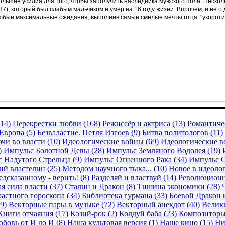
ольшие усилия для того, чтобы заполучить наследника мужского пола. Нескол
537), который был слабым мальчиком и умер на 16 году жизни. Впрочем, и не 
любые максимальные ожидания, выполнив самые смелые мечты отца: "укорот
14)
Перекрестки любви (168)
Режиссёр и актриса (13)
Романтичес
Европа (5)
Безваластие. Петля Изгоев (9)
Битва политологов (11)
чи во власти (10)
Идеологические войны (69)
Идеологические в
)
Импульс Болотной Девы (28)
Импульс Земляного Водолея (19)
 Надутого Стрельца (9)
Импульс Огненного Рака (34)
Импульс О
й властелин (25)
Методом научного тыка... (10)
Новое в идеолог
дсказанному - верить! (8)
Разделяй и властвуй (14)
Революционн
я сила власти (37)
Сталин и Дракон (8)
Тишина экономики (28)
астного гороскопа (34)
Библиотека гурмана (33)
Боевой Дракон 
9)
Векторные пары в музыке (72)
Векторный анекдот (40)
Велики
Книги отчаяния (17)
Козий-рок (2)
Колдуй баба (23)
Композиторы
бовь от И до И (8)
Наша культовая версия (1)
Наше кино (15)
Ни