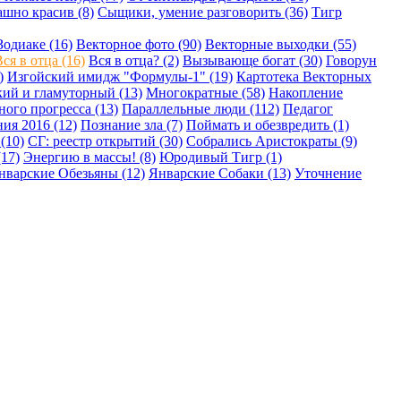
шно красив (8)
Сыщики, умение разговорить (36)
Тигр
Зодиаке (16)
Векторное фото (90)
Векторные выходки (55)
ся в отца (16)
Вся в отца? (2)
Вызывающе богат (30)
Говорун
)
Изгойский имидж "Формулы-1" (19)
Картотека Векторных
ий и гламуторный (13)
Многократные (58)
Накопление
ого прогресса (13)
Параллельные люди (112)
Педагог
ия 2016 (12)
Познание зла (7)
Поймать и обезвредить (1)
(10)
СГ: реестр открытий (30)
Собрались Аристократы (9)
17)
Энергию в массы! (8)
Юродивый Тигр (1)
нварские Обезьяны (12)
Январские Собаки (13)
Уточнение