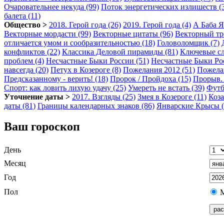
Очаровательнее некуда (99)
Поток энергетических излишеств (
балета (11)
Общество >
2018. Герой года (26)
2019. Герой года (4)
А Баба Я
Векторные мордасти (99)
Векторные цитаты (96)
Векторный тр
отличается умом и сообразительностью (18)
Головоломщик (7)
конфликтов (22)
Классика Деловой пирамиды (81)
Ключевые сл
проблем (4)
Несчастные Быки России (51)
Несчастные Быки Рос
навсегда (20)
Петух в Козероге (8)
Пожелания 2012 (51)
Пожелан
Предсказанному - верить! (18)
Пророк / Пройдоха (15)
Прорыв. 
Спорт: как ловить лихую удачу (25)
Умереть не встать (39)
Футб
Уточнение даты >
2017. Взгляды (25)
Змея в Козероге (11)
Коза
даты (81)
Границы календарных знаков (86)
Январские Крысы (
Ваш гороскоп
День
Месяц
Год
Пол