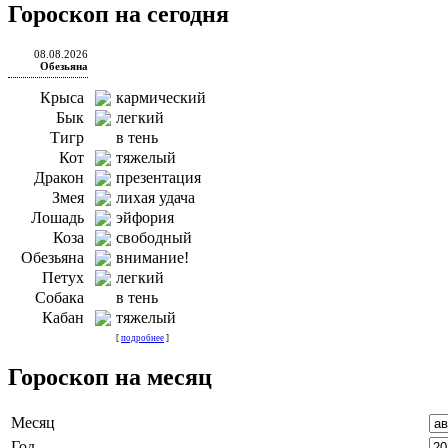
Гороскоп на сегодня
08.08.2026
Обезьяна
Крыса
кармический
Бык
легкий
Тигр
в тень
Кот
тяжелый
Дракон
презентация
Змея
лихая удача
Лошадь
эйфория
Коза
свободный
Обезьяна
внимание!
Петух
легкий
Собака
в тень
Кабан
тяжелый
[
подробнее
]
Гороскоп на месяц
Месяц
Год