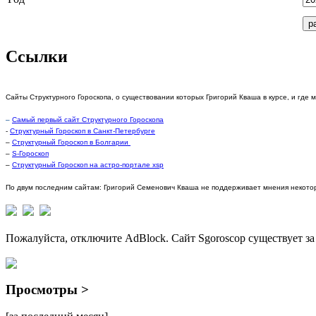
Ссылки
Сайты Структурного Гороскопа, о существовании которых Григорий Кваша в курсе, и где 
–
Самый первый сайт Структурного Гороскопа
-
Структурный Гороскоп в Санкт-Петербурге
–
Структурный Гороскоп в Болгарии
–
S-Гороскоп
–
Структурный Гороскоп на астро-портале xsp
По двум последним сайтам: Григорий Семенович Кваша не поддерживает мнения некотор
Пожалуйста, отключите AdBlock. Сайт Sgoroscop существует за
Просмотры >