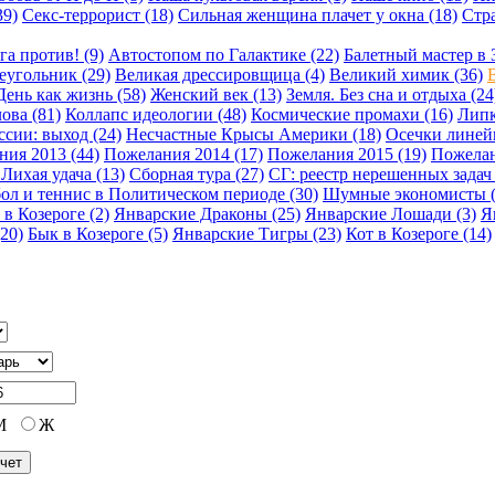
39)
Секс-террорист (18)
Сильная женщина плачет у окна (18)
Стра
га против! (9)
Автостопом по Галактике (22)
Балетный мастер в 
еугольник (29)
Великая дрессировщица (4)
Великий химик (36)
В
День как жизнь (58)
Женский век (13)
Земля. Без сна и отдыха (24
ова (81)
Коллапс идеологии (48)
Космические промахи (16)
Липк
сии: выход (24)
Несчастные Крысы Америки (18)
Осечки линейн
ия 2013 (44)
Пожелания 2014 (17)
Пожелания 2015 (19)
Пожелан
Лихая удача (13)
Сборная тура (27)
СГ: реестр нерешенных задач 
ол и теннис в Политическом периоде (30)
Шумные экономисты (
 в Козероге (2)
Январские Драконы (25)
Январские Лошади (3)
Я
20)
Бык в Козероге (5)
Январские Тигры (23)
Кот в Козероге (14)
М
Ж