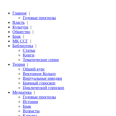
Главное
|
Годовые прогнозы
Власть
|
Культура
|
Общество
|
Брак
|
МК ССГ
|
Библиотека
|
Статьи
Книги
Тематические серии
Теория
|
Общий курс
Векторное Кольцо
Виртуальные имиджи
Брачный гороскоп
Циклический гороскоп
Медиатека
|
Годовые прогнозы
История
Брак
Возрасты
Карьера