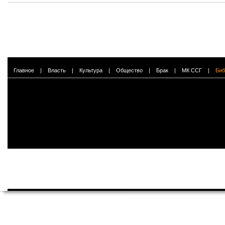
Главное
|
Власть
|
Культура
|
Общество
|
Брак
|
МК ССГ
|
Биб