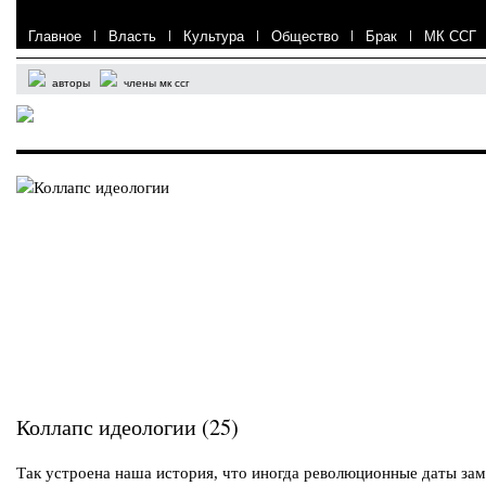
Главное
|
Власть
|
Культура
|
Общество
|
Брак
|
МК ССГ
авторы
члены мк ссг
Коллапс идеологии (25)
Так устроена наша история, что иногда революционные даты за