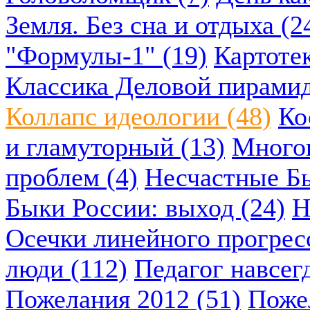
Земля. Без сна и отдыха (2
"Формулы-1" (19)
Картоте
Классика Деловой пирамид
Коллапс идеологии (48)
Ко
и гламуторный (13)
Многок
проблем (4)
Несчастные Бы
Быки России: выход (24)
Н
Осечки линейного прогресс
люди (112)
Педагог навсегд
Пожелания 2012 (51)
Пожел