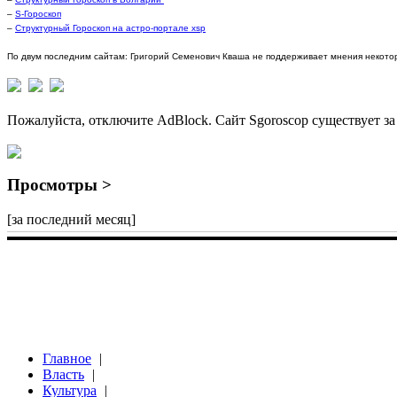
–
S-Гороскоп
–
Структурный Гороскоп на астро-портале xsp
По двум последним сайтам: Григорий Семенович Кваша не поддерживает мнения некотор
Пожалуйста, отключите AdBlock. Сайт Sgoroscop существует за
Просмотры >
[за последний месяц]
Главное
|
Власть
|
Культура
|