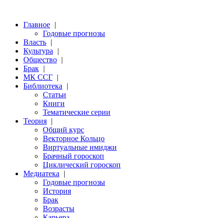
Главное
|
Годовые прогнозы
Власть
|
Культура
|
Общество
|
Брак
|
МК ССГ
|
Библиотека
|
Статьи
Книги
Тематические серии
Теория
|
Общий курс
Векторное Кольцо
Виртуальные имиджи
Брачный гороскоп
Циклический гороскоп
Медиатека
|
Годовые прогнозы
История
Брак
Возрасты
Карьера