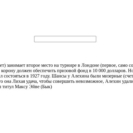
ет) занимает второе место на турнире в Лондоне (первое, само 
корону должен обеспечить призовой фонд в 10 000 долларов. Но д
л состояться в 1927 году. Шансы у Алехина были мизерные (счет
то она Лихая удача, чтобы совершить невозможное, Алехин удали
л титул Максу Эйве (Бык)