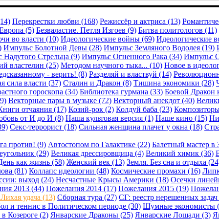
14)
Перекрестки любви (168)
Режиссёр и актриса (13)
Романтичес
Европа (5)
Безваластие. Петля Изгоев (9)
Битва политологов (11)
чи во власти (10)
Идеологические войны (69)
Идеологические в
)
Импульс Болотной Девы (28)
Импульс Земляного Водолея (19)
 Надутого Стрельца (9)
Импульс Огненного Рака (34)
Импульс О
й властелин (25)
Методом научного тыка... (10)
Новое в идеолог
дсказанному - верить! (8)
Разделяй и властвуй (14)
Революционн
я сила власти (37)
Сталин и Дракон (8)
Тишина экономики (28)
астного гороскопа (34)
Библиотека гурмана (33)
Боевой Дракон 
9)
Векторные пары в музыке (72)
Векторный анекдот (40)
Велики
Книги отчаяния (17)
Козий-рок (2)
Колдуй баба (23)
Композиторы
бовь от И до И (8)
Наша культовая версия (1)
Наше кино (15)
Ни
39)
Секс-террорист (18)
Сильная женщина плачет у окна (18)
Стра
га против! (9)
Автостопом по Галактике (22)
Балетный мастер в 
еугольник (29)
Великая дрессировщица (4)
Великий химик (36)
В
День как жизнь (58)
Женский век (13)
Земля. Без сна и отдыха (24
ова (81)
Коллапс идеологии (48)
Космические промахи (16)
Липк
сии: выход (24)
Несчастные Крысы Америки (18)
Осечки линейн
ия 2013 (44)
Пожелания 2014 (17)
Пожелания 2015 (19)
Пожелан
Лихая удача (13)
Сборная тура (27)
СГ: реестр нерешенных задач 
ол и теннис в Политическом периоде (30)
Шумные экономисты (
 в Козероге (2)
Январские Драконы (25)
Январские Лошади (3)
Я