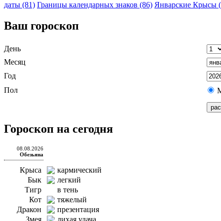
даты (81)
Границы календарных знаков (86)
Январские Крысы (
Ваш гороскоп
День
Месяц
Год
Пол
Гороскоп на сегодня
08.08.2026
Обезьяна
Крыса
кармический
Бык
легкий
Тигр
в тень
Кот
тяжелый
Дракон
презентация
Змея
лихая удача