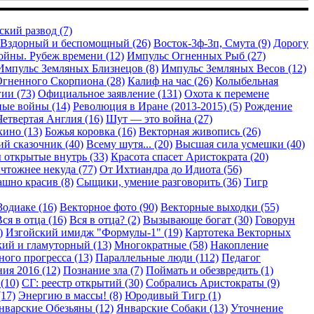
кий развод (7)
Вздорный и беспомощный (26)
Восток-3ф-3п, Смута (9)
Дорогу
ойны. Рубеж времени (12)
Импульс Огненных Рыб (27)
Импульс Земляных Близнецов (8)
Импульс Земляных Весов (12)
гненного Скорпиона (28)
Калиф на час (26)
Колыбельная
ии (73)
Официальное заявление (131)
Охота к перемене
ые войны (14)
Революция в Иране (2013-2015) (5)
Рождение
Четвертая Англия (16)
Шут — это война (27)
кино (13)
Божья коровка (16)
Векторная живопись (26)
й сказочник (40)
Всему шутя... (20)
Высшая сила усмешки (40)
 открытые внутрь (33)
Красота спасет Аристократа (20)
чтожнее некуда (77)
От Ихтиандра до Идиота (56)
шно красив (8)
Сыщики, умение разговорить (36)
Тигр
Зодиаке (16)
Векторное фото (90)
Векторные выходки (55)
ся в отца (16)
Вся в отца? (2)
Вызывающе богат (30)
Говорун
)
Изгойский имидж "Формулы-1" (19)
Картотека Векторных
ий и гламуторный (13)
Многократные (58)
Накопление
ого прогресса (13)
Параллельные люди (112)
Педагог
ия 2016 (12)
Познание зла (7)
Поймать и обезвредить (1)
(10)
СГ: реестр открытий (30)
Собрались Аристократы (9)
17)
Энергию в массы! (8)
Юродивый Тигр (1)
нварские Обезьяны (12)
Январские Собаки (13)
Уточнение