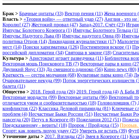
Брак >
Брачные цитаты (33)
Вектор пения (11)
Жена военного (
Власть >
«Теория войн» — ответный удар (27)
Англия - это не 
Королю! (27)
Жестокий провал (47)
Запад-2017. Счёт (23)
Играю
Импульс Болотного Козерога (1)
Импульс Болотного Тельца (11
Импульс Надутого Льва (8)
Импульс надутого Овна (8)
Импульс
политика Отцов (14)
Ликвидация журналистики (17)
Малолетни
мест (14)
Поиски харизматика (126)
Постимперия вскоре (1)
Пре
российской дипломатии (34)
Святоша в законе (18)
Спасительна
Культура >
Аристократ играет разведчика (11)
Библиотека возр
Векторная мощь Поискового ТВ (7)
Векторные пары в кино (27
Двуликий Янус (33)
До смешного одиноко (56)
Кино news (80)
Краткость — сестра молчания (68)
Культовые пары кино (74)
Лю
Очаровательнее некуда (99)
Поток энергетических излишеств (
балета (11)
Общество >
2018. Герой года (26)
2019. Герой года (4)
А Баба Я
Векторные мордасти (99)
Векторные цитаты (96)
Векторный тр
отличается умом и сообразительностью (18)
Головоломщик (7)
конфликтов (22)
Классика Деловой пирамиды (81)
Ключевые сл
проблем (4)
Несчастные Быки России (51)
Несчастные Быки Рос
навсегда (20)
Петух в Козероге (8)
Пожелания 2012 (51)
Пожелан
Предсказанному - верить! (18)
Пророк / Пройдоха (15)
Прорыв. 
Спорт: как ловить лихую удачу (25)
Умереть не встать (39)
Футб
Уточнение даты >
2017. Взгляды (25)
Змея в Козероге (11)
Коза