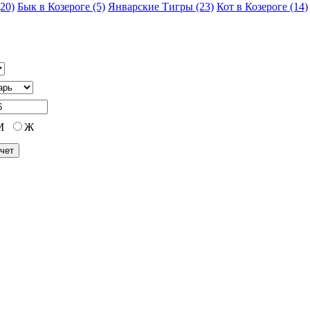
20)
Бык в Козероге (5)
Январские Тигры (23)
Кот в Козероге (14)
М
Ж