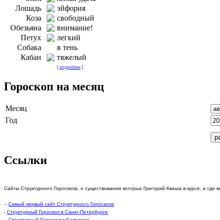
Лошадь
эйфория
Коза
свободный
Обезьяна
внимание!
Петух
легкий
Собака
в тень
Кабан
тяжелый
[
подробнее
]
Гороскоп на месяц
Месяц
Год
Ссылки
Сайты Структурного Гороскопа, о существовании которых Григорий Кваша в курсе, и где 
–
Самый первый сайт Структурного Гороскопа
-
Структурный Гороскоп в Санкт-Петербурге
–
Структурный Гороскоп в Болгарии