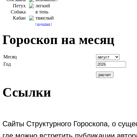
Петух
легкий
Собака
в тень
Кабан
тяжелый
[
подробнее
]
Гороскоп на месяц
Месяц
Год
Ссылки
Сайты Структурного Гороскопа, о суще
где можно встретить публикации автор