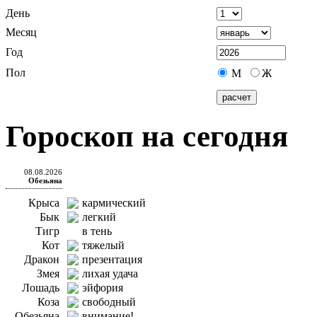
День
Месяц
Год
Пол
М
Ж
Гороскоп на сегодня
08.08.2026
Обезьяна
Крыса
кармический
Бык
легкий
Тигр
в тень
Кот
тяжелый
Дракон
презентация
Змея
лихая удача
Лошадь
эйфория
Коза
свободный
Обезьяна
внимание!