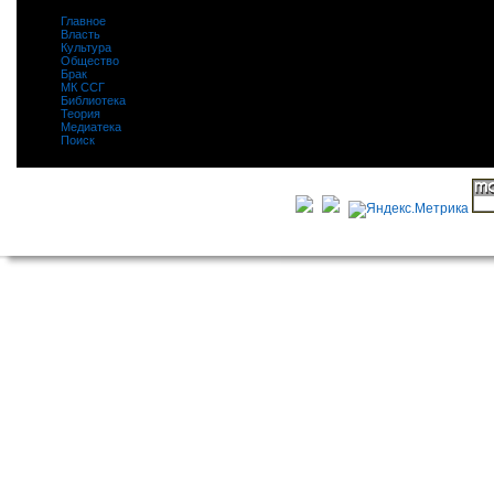
Главное
|
Власть
|
Культура
|
Общество
|
Брак
|
МК ССГ
|
Библиотека
|
Теория
|
Медиатека
|
Поиск
|