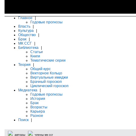
Главное
|
Годовые прогнозы
Власть
|
Культура
|
Общество
|
Брак
|
МК ССГ
|
Библиотека
|
Статьи
Книги
Тематические серии
Теория
|
Общий курс
Векторное Кольцо
Виртуальные имиджи
Брачный гороскоп
Циклический гороскоп
Медиатека
|
Годовые прогнозы
История
Брак
Возрасты
Карьера
Разное
Поиск
|
авторы
члены мк ссг