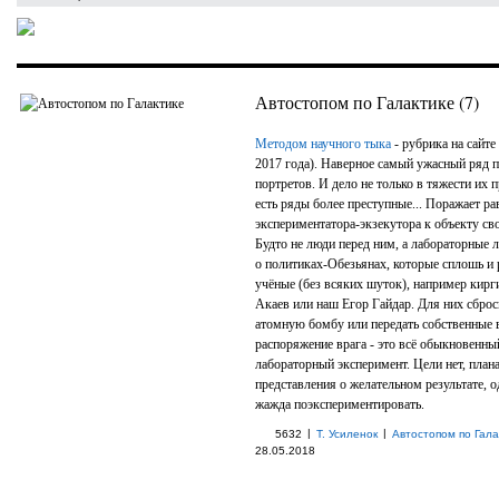
Автостопом по Галактике (7)
Методом научного тыка
- рубрика на сайте 
2017 года). Наверное самый ужасный ряд 
портретов. И дело не только в тяжести их 
есть ряды более преступные... Поражает р
экспериментатора-экзекутора к объекту св
Будто не люди перед ним, а лабораторные 
о политиках-Обезьянах, которые сплошь и
учёные (без всяких шуток), например кирг
Акаев или наш Егор Гайдар. Для них сброс
атомную бомбу или передать собственные 
распоряжение врага - это всё обыкновенны
лабораторный эксперимент. Цели нет, плана 
представления о желательном результате, о
жажда поэкспериментировать.
|
|
5632
Т. Усиленок
Автостопом по Гала
28.05.2018