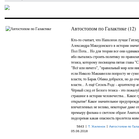
Автостопом по Галактике (12)
Кто-то считает, что Наполеон лучше Гитлер
Александра Македонского в истории значит
Пол Пота... Но для теории все они одинак
ибо пытались строить политику по правила
тезиса, которому посвящена пятая глава "
"Всё или ничего", "правильный мир или ник
если Николо Макиавелли попросту не суме
власти, то Барак Обама добрался, но до оч
власти... А ещё Сесиль Родс - архитектор ап
Чёрный след от Белого тезиса - это пожалу
страшное в истории человечества... Какое 
открытие! Какое значительное предупрежд
впечатленных не велико, некоторые даже о
премьеру фильма о светлом образе Анатол
подозревая какая опасность пролетела мим
|
|
5843
Т. Усиленок
Автостопом по Гала
05.06.2018