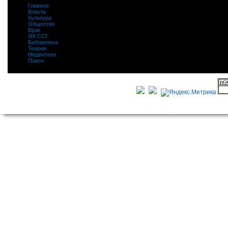
Главное
|
Власть
|
Культура
|
Общество
|
Брак
|
МК ССГ
|
Библиотека
|
Теория
|
Медиатека
|
Поиск
|