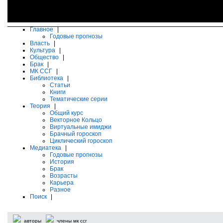
Главное
|
Годовые прогнозы
Власть
|
Культура
|
Общество
|
Брак
|
МК ССГ
|
Библиотека
|
Статьи
Книги
Тематические серии
Теория
|
Общий курс
Векторное Кольцо
Виртуальные имиджи
Брачный гороскоп
Циклический гороскоп
Медиатека
|
Годовые прогнозы
История
Брак
Возрасты
Карьера
Разное
Поиск
|
авторы
члены мк ссг