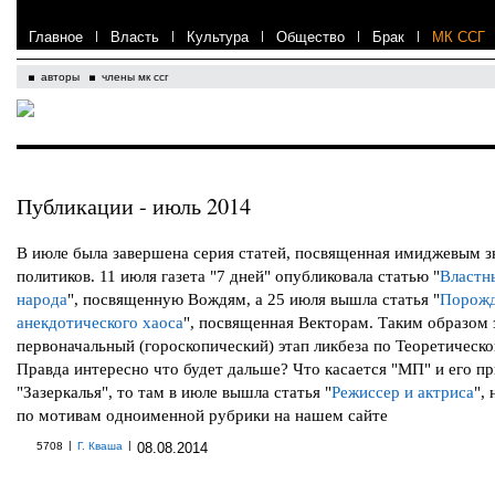
Главное
|
Власть
|
Культура
|
Общество
|
Брак
|
МК ССГ
авторы
члены мк ссг
Публикации - июль 2014
В июле была завершена серия статей, посвященная имиджевым з
политиков. 11 июля газета "7 дней" опубликовала статью "
Властн
народа
", посвященную Вождям, а 25 июля вышла статья "
Порожд
анекдотического хаоса
", посвященная Векторам. Таким образом
первоначальный (гороскопический) этап ликбеза по Теоретическо
Правда интересно что будет дальше? Что касается "МП" и его п
"Зазеркалья", то там в июле вышла статья "
Режиссер и актриса
",
по мотивам одноименной рубрики на нашем сайте
|
|
5708
Г. Кваша
08.08.2014