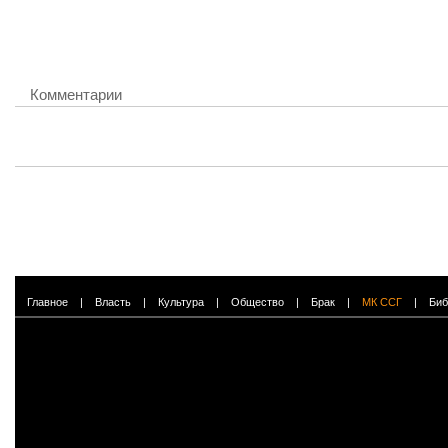
Комментарии
Главное
|
Власть
|
Культура
|
Общество
|
Брак
|
МК ССГ
|
Биб