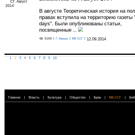
В августе Теоретическая история на по
правах вступила на территорию газеты 
days". Были опубликованы статьи,
посвященные
...
|
|
|
6169
Г. Кваша
МК ССГ
12.09.2014
1
2
3
4
5
6
7
8
9
10
Главное
|
Власть
|
Культура
|
Общество
|
Брак
|
МК ССГ
|
Биб