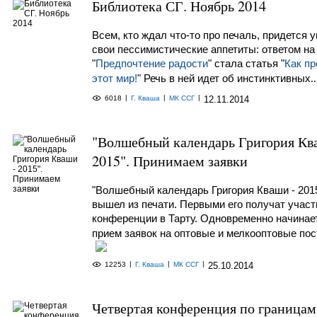
Библиотека СГ. Ноябрь 2014
Всем, кто ждал что-то про печаль, придется 
свои пессимистические аппетиты: ответом на
"
Предпочтение радости
" стала статья "
Как пр
этот мир!
" Речь в ней идет об инстинктивных
..
|
|
|
6018
Г. Кваша
МК ССГ
12.11.2014
"Волшебный календарь Григория Кв
2015". Принимаем заявки
"Волшебный календарь Григория Кваши - 201
вышел из печати. Первыми его получат участ
конференции в Тарту. Одновременно начинае
прием заявок на оптовые и мелкооптовые пос
|
|
|
12253
Г. Кваша
МК ССГ
25.10.2014
Четвертая конференция по границам