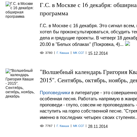
Г.С. в Москве с 16 декабря: обширна
программа
Г.С. в Москве с 16 декабря. Это сигнал всем, 
хотел бы проконсультироваться, обсудить т
дела и грядущие проекты. В четверг 18 декаб
20.00 в "Белых облаках" (Покровка, 4)
...
|
|
|
3780
Г. Кваша
МК ССГ
15.12.2014
"Волшебный календарь Григория Кв
2015". Сентябрь, октябрь, ноябрь, де
Проповедники
в литературе - это совершенно
особенная песня. Работать напрямую в жанр
проповеди - глупо, совсем не проповедовать 
наступить на горло собственной песне. "Стре
именно в последних четырех своих ступенях
.
|
|
|
7767
Г. Кваша
МК ССГ
28.11.2014