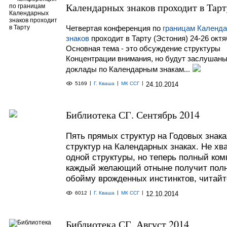
Календарных знаков проходит в Тарт
Четвертая конференция по
границам Календ
знаков
проходит в Тарту (Эстония) 24-26 октя
Основная тема - это обсуждение структуры
Концентрации внимания, н
о будут заслушан
доклады по Календарным знакам
...
|
|
|
5169
Г. Кваша
МК ССГ
24.10.2014
Библиотека СГ. Сентябрь 2014
Пять прямых структур на Годовых знака
структур на Календарных знаках. Не хв
одной структуры, но теперь полный ком
каждый желающий отныне получит пол
обойму врожденных инстинктов, читайт
|
|
|
6012
Г. Кваша
МК ССГ
12.10.2014
Библиотека СГ. Август 2014