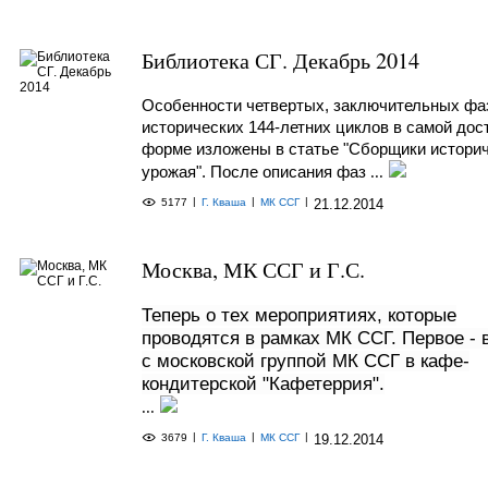
Библиотека СГ. Декабрь 2014
Особенности четвертых, заключительных фа
исторических 144-летних циклов в самой дос
форме изложены в статье "Сборщики историч
урожая". После описания фаз
...
|
|
|
5177
Г. Кваша
МК ССГ
21.12.2014
Москва, МК ССГ и Г.С.
Теперь о тех мероприятиях, которые
проводятся в рамках МК ССГ. Первое - 
с московской группой МК ССГ в кафе-
кондитерской "Кафетеррия".
...
|
|
|
3679
Г. Кваша
МК ССГ
19.12.2014