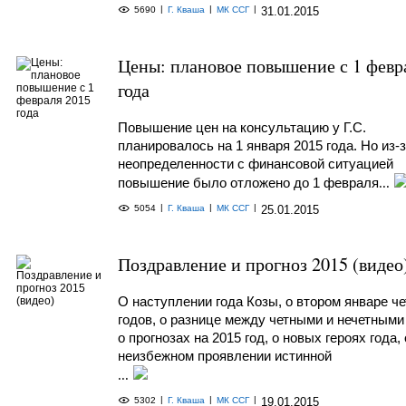
|
|
|
5690
Г. Кваша
МК ССГ
31.01.2015
Цены: плановое повышение с 1 февр
года
Повышение цен на консультацию у Г.С.
планировалось на 1 января 2015 года. Но из-
неопределенности с финансовой ситуацией
повышение было отложено до 1 февраля
...
|
|
|
5054
Г. Кваша
МК ССГ
25.01.2015
Поздравление и прогноз 2015 (видео
О наступлении года Козы, о втором январе ч
годов, о разнице между четными и нечетными
о прогнозах на 2015 год, о новых героях года, 
неизбежном проявлении истинной
...
|
|
|
5302
Г. Кваша
МК ССГ
19.01.2015