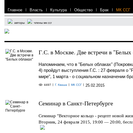
Главное
|
Власть
|
Культура
|
Общество
|
Брак
|
МК ССГ
авторы
члены мк ссг
Г.С. в Москве. Две встречи в "Белых
Напоминаем, что
в "Белых облаках" (Покровк
4)
пройдут
выступления Г.С. :
27 февраля
о "
мире",
1 марта - о
социальном назначении бра
|
|
|
4497
Г. Кваша
МК ССГ
25.02.2015
Семинар в Санкт-Петербурге
Семинар "Векторное кольцо - рецепт новой жиз
Вторник, 24 февраля 2015, 19:00 — 20:00, беспл