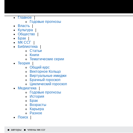
Главное
|
Годовые прогнозы
Власть
|
Культура
|
Общество
|
Брак
|
МК ССГ
|
Библиотека
|
Статьи
Книги
Тематические серии
Теория
|
Общий курс
Векторное Кольцо
Виртуальные имиджи
Брачный гороскоп
Циклический гороскоп
Медиатека
|
Годовые прогнозы
История
Брак
Возрасты
Карьера
Разное
Поиск
|
авторы
члены мк ссг