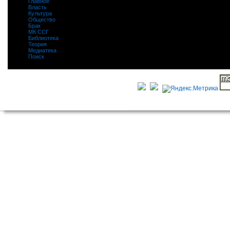
Главное
|
Власть
|
Культура
|
Общество
|
Брак
|
МК ССГ
|
Библиотека
|
Теория
|
Медиатека
|
Поиск
|