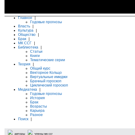
Главное
|
Годовые прогнозы
Власть
|
Культура
|
Общество
|
Брак
|
МК ССГ
|
Библиотека
|
Статьи
Книги
Тематические серии
Теория
|
Общий курс
Векторное Кольцо
Виртуальные имиджи
Брачный гороскоп
Циклический гороскоп
Медиатека
|
Годовые прогнозы
История
Брак
Возрасты
Карьера
Разное
Поиск
|
авторы
члены мк ссг