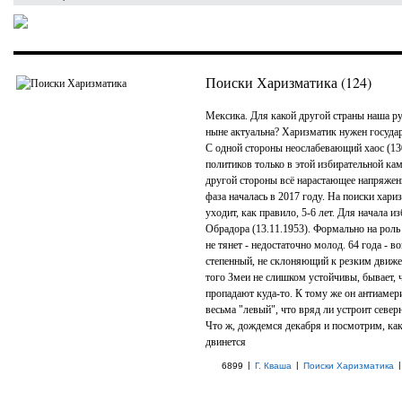
Поиски Харизматика (124)
Мексика. Для какой другой страны наша ру
ныне актуальна? Харизматик нужен государ
С одной стороны неослабевающий хаос (1
политиков только в этой избирательной кам
другой стороны всё нарастающее напряжен
фаза началась в 2017 году. На поиски хари
уходит, как правило, 5-6 лет. Для начала и
Обрадора (13.11.1953). Формально на роль
не тянет - недостаточно молод. 64 года - во
степенный, не склоняющий к резким движ
того Змеи не слишком устойчивы, бывает, 
пропадают куда-то. К тому же он антиамер
весьма "левый", что вряд ли устроит северн
Что ж, дождемся декабря и посмотрим, как
двинется
|
|
|
6899
Г. Кваша
Поиски Харизматика