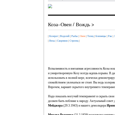
Коза–Овен / Вождь >
|
Козерог
|
Водолей
|
Рыбы
|
Овен
|
Телец
|
Близнецы
|
Рак
|
|
Весы
|
Скорпион
|
Стрелец
|
Вспыльчивость и внезапная агрессивность Козы вош
и умиротворенную Козу всегда ждешь взрыва. В да
использовать в полной мере, всячески демонстрир
спокойствием увлекаться не стоит. Вы ведь холерик
Впрочем, вариант скрытого внутреннего темперамен
Надо показать могучий темперамент и скрыть свои
должен быть поближе к народу. Актуальный совет 
Мейджора
(29.3.1943) и нашего демолидера
Ирин
Михаил Родзянко
(21.2.1859) возглавлял партию 