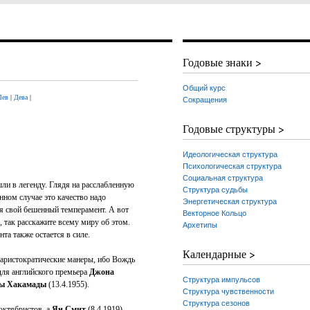
Годовые знаки >
Общий курс
Лев
|
Дева
|
Сокращения
Годовые структуры >
Идеологическая структура
Психологическая структура
Социальная структура
ли в легенду. Глядя на расслабленную
Структура судьбы
нном случае это качество надо
Энергетическая структура
уя свой бешенный темперамент. А вот
Векторное Кольцо
, так расскажите всему миру об этом.
Архетипы
та также остается в силе.
Календарные >
 аристократические манеры, ибо Вождь
для английского премьера
Джона
Структура импульсов
ы Хакамады
(13.4.1955).
Структура чувственности
Структура сезонов
октябристов, а
Ян Смит
(8.4.1919)