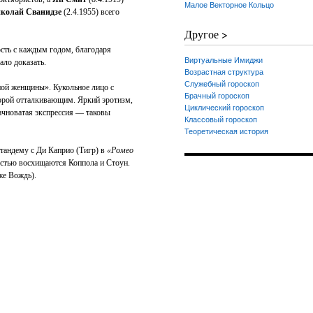
Малое Векторное Кольцо
колай Сванидзе
(2.4.1955) всего
Другое >
сть с каждым годом, благодаря
Виртуальные Имиджи
ало доказать.
Возрастная структура
Служебный гороскоп
ной женщины». Кукольное лицо с
Брачный гороскоп
орой отталкивающим. Яркий эротизм,
Циклический гороскоп
ачноватая экспрессия — таковы
Классовый гороскоп
Теоретическая история
 тандему с Ди Каприо (Тигр) в
«Ромео
остью восхищаются Коппола и Стоун.
же Вождь).