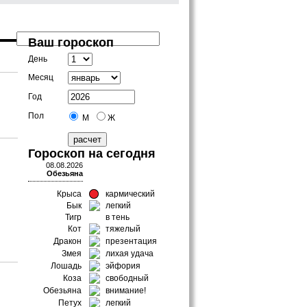
Ваш гороскоп
День
Месяц
Год
Пол
М
Ж
Гороскоп на сегодня
08.08.2026
Обезьяна
Крыса
кармический
Бык
легкий
Тигр
в тень
Кот
тяжелый
Дракон
презентация
Змея
лихая удача
Лошадь
эйфория
Коза
свободный
Обезьяна
внимание!
Петух
легкий