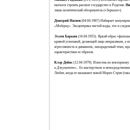
пытался строить расовое государство в Родезии.
Ни
лишь политический обозреватель («Зеркало»).
Дмитрий Нагиев
(04.04.1967) Набирает популярно
«Модерну».
Эксцентрика чистой воды, что и следов
Эллен Баркин
(16.04.1955). Яркий образ «фаталь
кривой усмешкой, делающей лицо некрасивым, а п
агрессивность и динамизм, лихорадочный темп, мр
характеристики ее образов.
Клэр Дейнс
(12.04.1979). Известна по векторному
и Джульетте».
. Ее мастерством и непосредственн
Любит, когда ее называют новой Мерил Стрип (так