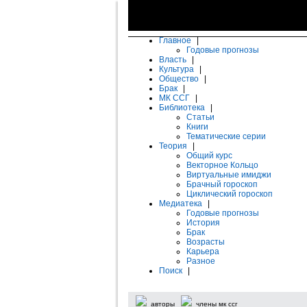
Главное
|
Годовые прогнозы
Власть
|
Культура
|
Общество
|
Брак
|
МК ССГ
|
Библиотека
|
Статьи
Книги
Тематические серии
Теория
|
Общий курс
Векторное Кольцо
Виртуальные имиджи
Брачный гороскоп
Циклический гороскоп
Медиатека
|
Годовые прогнозы
История
Брак
Возрасты
Карьера
Разное
Поиск
|
авторы
члены мк ссг