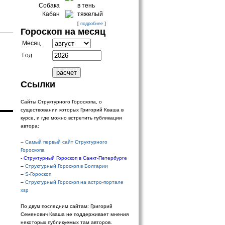
Собака
в тень
Кабан
тяжелый
[
подробнее
]
Гороскоп на месяц
Месяц
Год
Ссылки
Сайты Структурного Гороскопа, о
существовании которых Григорий Кваша в
курсе, и где можно встретить публикации
автора:
–
Самый первый сайт Структурного
Гороскопа
-
Структурный Гороскоп в Санкт-Петербурге
–
Структурный Гороскоп в Болгарии
–
S-Гороскоп
–
Структурный Гороскоп на астро-портале
xsp
По двум последним сайтам: Григорий
Семенович Кваша не поддерживает мнения
некоторых публикуемых там авторов.