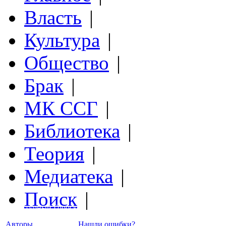
Власть
|
Культура
|
Общество
|
Брак
|
МК ССГ
|
Библиотека
|
Теория
|
Медиатека
|
Поиск
|
Структурный Гороскоп
Авторы
Нашли ошибки?