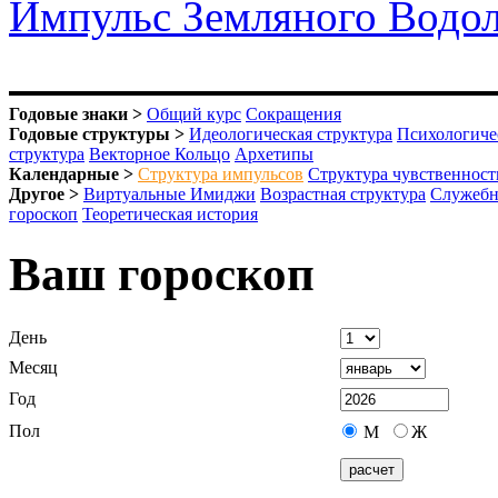
Импульс Земляного Водо
Годовые знаки >
Общий курс
Сокращения
Годовые структуры >
Идеологическая структура
Психологиче
структура
Векторное Кольцо
Архетипы
Календарные >
Структура импульсов
Структура чувственност
Другое >
Виртуальные Имиджи
Возрастная структура
Служебн
гороскоп
Теоретическая история
Ваш гороскоп
День
Месяц
Год
Пол
М
Ж