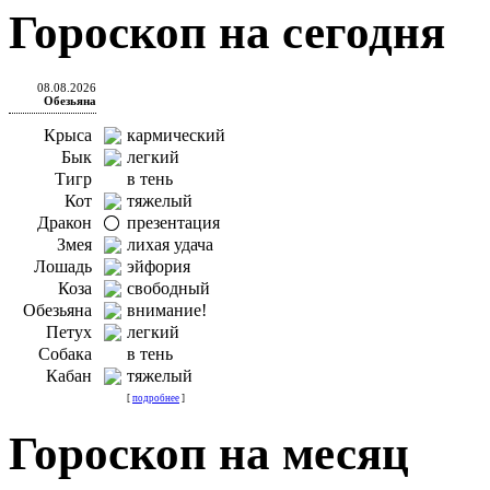
Гороскоп на сегодня
08.08.2026
Обезьяна
Крыса
кармический
Бык
легкий
Тигр
в тень
Кот
тяжелый
Дракон
презентация
Змея
лихая удача
Лошадь
эйфория
Коза
свободный
Обезьяна
внимание!
Петух
легкий
Собака
в тень
Кабан
тяжелый
[
подробнее
]
Гороскоп на месяц