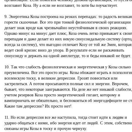
возглавит Коза. Ну а если не возглавит, то хотя бы поучаствует.
9. Энергетика Козы построена на резких перепадах: то радость великая
горести сказочные. Все это при тонкой физиологической организации
делает знак вроде как чрезвычайно неустойчивым в своих реакциях.
Однако минус на минус дает плюс, Коза очень легко привыкает к свои
перепадам и даже делает из них некую синусоидальную систему (орто
всегда за систему), что выгодно отличает Козу от той же Змеи, которая
ведет свой кризис вниз до упора. В результате если не раскачивать
синусоиду и держать на одной амплитуде, то и беды никакой не будет.
10. Так что слабость физиологическая и энергетическая у Козы сильно
преувеличена. Все это просто игры. Козы обожают играть в психологи
вселенскую тоску, в великие депрессии. Грозят повеситься или
застрелиться. А потом просыпаются полные сил и энергии. Впрочем,
бывает, что некоторые заигрываются. На деле же нет никакой слабости,
учетом резервов Коза просто энергетический гигант, которому и
вампирничать не обязательно, и беспокоиться об энергодефиците не ст
Какие там депрессии? Их просто нет!
11. Но если депрессия все же наступила, тогда стоит идти к людям и
ударно общаться с ними, ибо энергия идет от людей. С этим, собствен
связаны игры Козы в тоску и прочую чернуху.