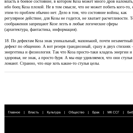
впасть в боевое состояние, в котором Коза может много дров наломать
ибо боец Коза плохой. Не в том смысле, что не может побить кого-то, 
этим-то проблем обычно нет. Дело в том, что состояние войны, как
регулярное действие, для Козы не годится, не хватает расчетливости. Т
соображения запрещают Козе лезть в любые логические сферы
(архитектура, фантастика, информация).
18. По дефектам Коза знак уникальный, махонький, почти незаметный
дефект по общению. А вот резерв грандиозный, сразу в двух стихиях
энергетика и физиология. Так что Коза просто-таки кладезь энергии и
здоровья, не знак, а просто буря. А мы еще удивляемся, что они стулья
ломают. Странно, что еще хоть какие-то стулья целы.
Главное
|
Власть
|
Культура
|
Общество
|
Брак
|
МК ССГ
|
Биб