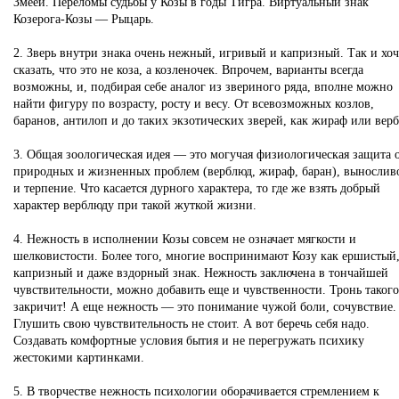
Змеей. Переломы судьбы у Козы в годы Тигра. Виртуальный знак
Козерога-Козы — Рыцарь.
2. Зверь внутри знака очень нежный, игривый и капризный. Так и хоч
сказать, что это не коза, а козленочек. Впрочем, варианты всегда
возможны, и, подбирая себе аналог из звериного ряда, вполне можно
найти фигуру по возрасту, росту и весу. От всевозможных козлов,
баранов, антилоп и до таких экзотических зверей, как жираф или вер
3. Общая зоологическая идея — это могучая физиологическая защита 
природных и жизненных проблем (верблюд, жираф, баран), вынослив
и терпение. Что касается дурного характера, то где же взять добрый
характер верблюду при такой жуткой жизни.
4. Нежность в исполнении Козы совсем не означает мягкости и
шелковистости. Более того, многие воспринимают Козу как ершистый
капризный и даже вздорный знак. Нежность заключена в тончайшей
чувствительности, можно добавить еще и чувственности. Тронь таког
закричит! А еще нежность — это понимание чужой боли, сочувствие.
Глушить свою чувствительность не стоит. А вот беречь себя надо.
Создавать комфортные условия бытия и не перегружать психику
жестокими картинками.
5. В творчестве нежность психологии оборачивается стремлением к