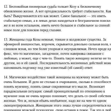
12. Беспокойная пионерская судьба толкает Козу к бесконечному
обновлению жизни. А вот ортодоксальность требует стабильности. Ка
быть? Выкручиваются кто как может. Самое банальное — это иметь
стабильную семью, а в левых делах находиться в безграничном поиске
же и во всем остальном, иметь нечто большое и стабильное за спиной
некое поле для поисков перед глазами.
13. Женщины года Козы нежные, тонкие и колдовские существа. За
эфемерной внешностью, впрочем, скрывается довольно сильная воля, 
слишком ясная, но тем более упорная и неуправляемая. Нечто вроде и
фикс, что-то магическое, загадочное, почти наверняка связанное с
любовью, а может, еще с чем-то. Понять такую женщину нелегко не то
другим, но и ей самой. Последовательность жизненных действий мож
напоминать подгонку под уже известный (ей самой) ответ.
14. Магическое воздействие такой женщины на мужчину может быть
очень большим. И дело не столько в очаровании, сколько в способност
понять мужчину, понять самые сокровенные его мысли. Возникает
парадоксальная ситуация: самый проницательный по отношению к
мужчине знак не очень хорошо понимает, что делать со своей собстве
жизнью. Что ж, нельзя объять необъятное, надо же на чем-то одном
сконцентрироваться. Женщинам этого знака лучше сосредоточиться на
понимании мужской психологии, свою оставив в покое. Так что в лю