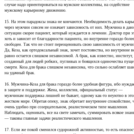
случае надо ориентироваться на мужские коллективы, на содействие
мужскому карьерному движению.
15. На этом парадоксы знака не кончаются. Необходимость делать карь
через мужчин совсем не означает зависимость от них. Мужчина в дан
ситуации скорее пациент, который нуждается в лечении. Доктор при э
хоть и зависит от благодарности пациента, но внутренне гораздо боле
свободен. Так что не стоит переоценивать свою зависимость от мужч
Да, Коза, как ортодоксальный знак, хочет постоянства, но внутренне в
равно остается слишком независимой. А брак, как известно, институт,
созданный для людей робких, пугливых и боящихся одиночества пуще
смерти. Коза для брака слишком независима, что сильно ослабляет ша
на удачный брак.
16. Мужчина-Коза для брака гораздо более удобная фигура, ибо нужда
в защите и поддержке. Жена, коллектив, официальный статус —
мужчинам поддержка лишней не бывает, одному как-то неуютно в эт
жестком мире. Обретая опеку, знак обретает внутреннее спокойствие, 
очень удобно при созерцательном, реалистическом типе мышления.
Наблюдать, оценивать, все на свете замечать, суммировать всякое знан
— таковы главные задачи реалистического мышления.
17. Если же покой сменился судорожной активностью, то есть опаснос