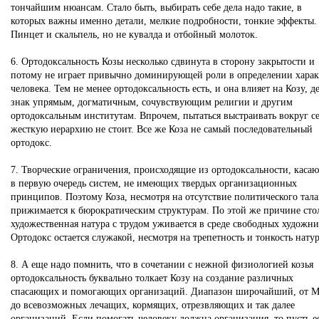
тончайшим нюансам. Стало быть, выбирать себе дела надо такие, в
которых важны именно детали, мелкие подробности, тонкие эффекты.
Пинцет и скальпель, но не кувалда и отбойный молоток.
6. Ортодоксальность Козы несколько сдвинута в сторону закрытости и
потому не играет привычно доминирующей роли в определении харак
человека. Тем не менее ортодоксальность есть, и она влияет на Козу, д
знак упрямым, догматичным, сочувствующим религии и другим
ортодоксальным институтам. Впрочем, пытаться выстраивать вокруг с
жесткую иерархию не стоит. Все же Коза не самый последовательный
ортодокс.
7. Творческие ограничения, происходящие из ортодоксальности, касаю
в первую очередь систем, не имеющих твердых организационных
принципов. Поэтому Коза, несмотря на отсутствие политического тала
прижимается к бюрократическим структурам. По этой же причине сто
художественная натура с трудом уживается в среде свободных художни
Ортодокс остается служакой, несмотря на трепетность и тонкость нату
8. А еще надо помнить, что в сочетании с нежной физиологией козья
ортодоксальность буквально толкает Козу на создание различных
спасающих и помогающих организаций. Диапазон широчайший, от 
до всевозможных лечащих, кормящих, отрезвляющих и так далее
организаций. Если помогать человеку должна организация, то пусть е