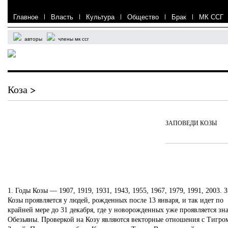
Главное
|
Власть
|
Культура
|
Общество
|
Брак
|
МК ССГ
авторы
члены мк ссг
Коза >
ЗАПОВЕДИ КОЗЫ
1. Годы Козы — 1907, 1919, 1931, 1943, 1955, 1967, 1979, 1991, 2003. 
Козы проявляется у людей, рожденных после 13 января, и так идет по
крайней мере до 31 декабря, где у новорожденных уже проявляется зн
Обезьяны. Проверкой на Козу являются векторные отношения с Тигро