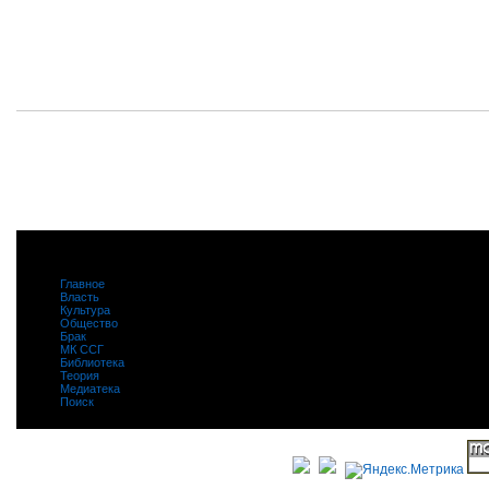
Главное
|
Власть
|
Культура
|
Общество
|
Брак
|
МК ССГ
|
Библиотека
|
Теория
|
Медиатека
|
Поиск
|