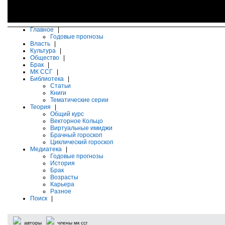
Главное
|
Годовые прогнозы
Власть
|
Культура
|
Общество
|
Брак
|
МК ССГ
|
Библиотека
|
Статьи
Книги
Тематические серии
Теория
|
Общий курс
Векторное Кольцо
Виртуальные имиджи
Брачный гороскоп
Циклический гороскоп
Медиатека
|
Годовые прогнозы
История
Брак
Возрасты
Карьера
Разное
Поиск
|
авторы
члены мк ссг