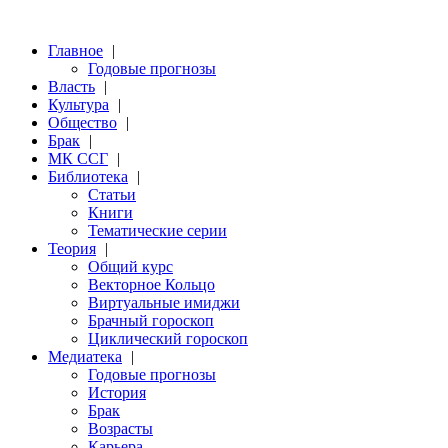
Главное
|
Годовые прогнозы
Власть
|
Культура
|
Общество
|
Брак
|
МК ССГ
|
Библиотека
|
Статьи
Книги
Тематические серии
Теория
|
Общий курс
Векторное Кольцо
Виртуальные имиджи
Брачный гороскоп
Циклический гороскоп
Медиатека
|
Годовые прогнозы
История
Брак
Возрасты
Карьера