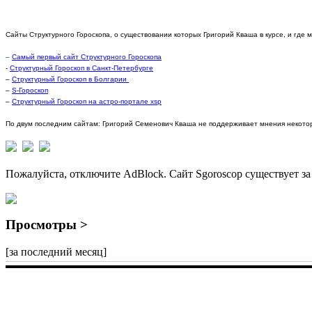
Сайты Структурного Гороскопа, о существовании которых Григорий Кваша в курсе, и где 
–
Самый первый сайт Структурного Гороскопа
-
Структурный Гороскоп в Санкт-Петербурге
–
Структурный Гороскоп в Болгарии
–
S-Гороскоп
–
Структурный Гороскоп на астро-портале xsp
По двум последним сайтам: Григорий Семенович Кваша не поддерживает мнения некотор
Пожалуйста, отключите AdBlock. Сайт Sgoroscop существует за
Просмотры >
[за последний месяц]