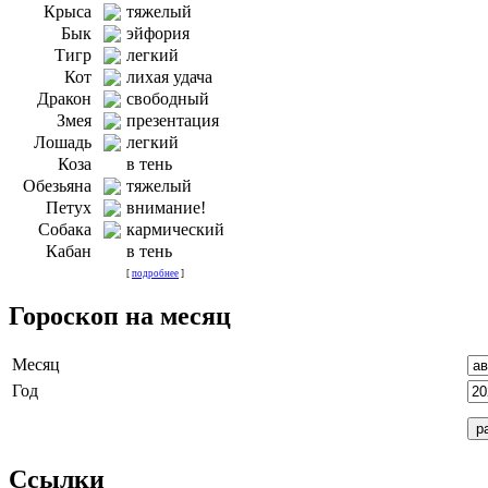
Крыса
тяжелый
Бык
эйфория
Тигр
легкий
Кот
лихая удача
Дракон
свободный
Змея
презентация
Лошадь
легкий
Коза
в тень
Обезьяна
тяжелый
Петух
внимание!
Собака
кармический
Кабан
в тень
[
подробнее
]
Гороскоп на месяц
Месяц
Год
Ссылки