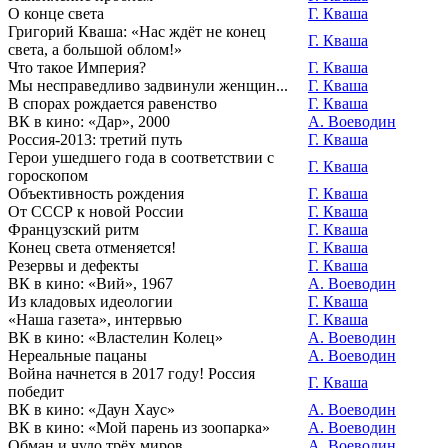
О конце света
Г. Кваша
Григорий Кваша: «Нас ждёт не конец
Г. Кваша
света, а большой облом!»
Что такое Империя?
Г. Кваша
Мы несправедливо задвинули женщин...
Г. Кваша
В спорах рождается равенство
Г. Кваша
ВК в кино: «Дар», 2000
А. Воеводин
Россия-2013: третий путь
Г. Кваша
Герои ушедшего года в соответствии с
Г. Кваша
гороскопом
Объективность рождения
Г. Кваша
От СССР к новой России
Г. Кваша
Французский ритм
Г. Кваша
Конец света отменяется!
Г. Кваша
Резервы и дефекты
Г. Кваша
ВК в кино: «Вий», 1967
А. Воеводин
Из кладовых идеологии
Г. Кваша
«Наша газета», интервью
Г. Кваша
ВК в кино: «Властелин Колец»
А. Воеводин
Нереальные пацаны
А. Воеводин
Война начнется в 2017 году! Россия
Г. Кваша
победит
ВК в кино: «Даун Хаус»
А. Воеводин
ВК в кино: «Мой парень из зоопарка»
А. Воеводин
Обман и чудо трёх миров
А. Воеводин