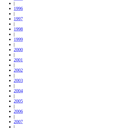
|
1996
|
1997
|
1998
|
1999
|
2000
|
2001
|
2002
|
2003
|
2004
|
2005
|
2006
|
2007
|