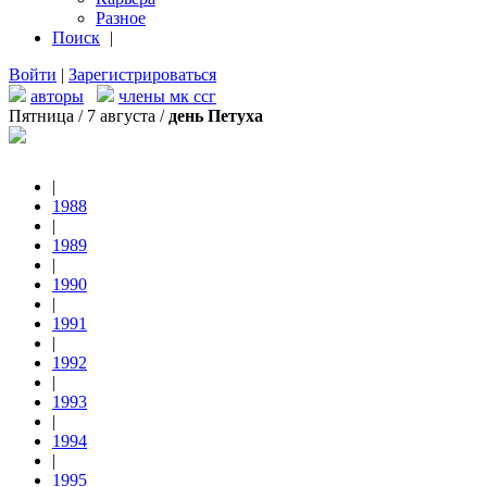
Разное
Поиск
|
Войти
|
Зарегистрироваться
авторы
члены мк ссг
Пятница / 7 августа /
день Петуха
|
1988
|
1989
|
1990
|
1991
|
1992
|
1993
|
1994
|
1995