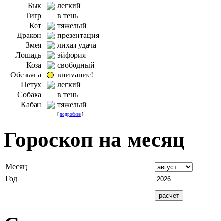
Бык
легкий
Тигр
в тень
Кот
тяжелый
Дракон
презентация
Змея
лихая удача
Лошадь
эйфория
Коза
свободный
Обезьяна
внимание!
Петух
легкий
Собака
в тень
Кабан
тяжелый
[
подробнее
]
Гороскоп на месяц
Месяц
Год