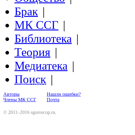
Брак
|
МК ССГ
|
Библиотека
|
Теория
|
Медиатека
|
Поиск
|
Структурный Гороскоп
Авторы
Нашли ошибки?
Члены МК ССГ
Почта
© 2011–2016 sgoroscop.ru.