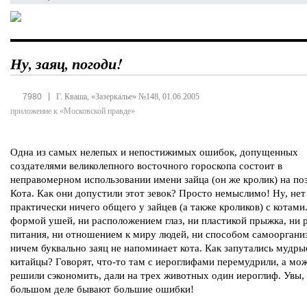
Ну, заяц, погоди!
|
7980
Г. Кваша, «Зазеркалье» №148, 01.06.2005
приложение к «Московской правде»
Одна из самых нелепых и непостижимых ошибок, допущенных
создателями великолепного восточного гороскопа состоит в
неправомерном использовании имени зайца (он же кролик) на по
Кота. Как они допустили этот зевок? Просто немыслимо! Ну, нет
практически ничего общего у зайцев (а также кроликов) с котами
формой ушей, ни расположением глаз, ни пластикой прыжка, ни
питания, ни отношением к миру людей, ни способом самооргани
ничем буквально заяц не напоминает кота. Как запутались мудры
китайцы? Говорят, что-то там с иероглифами перемудрили, а мо
решили сэкономить, дали на трех животных один иероглиф. Увы,
большом деле бывают большие ошибки!