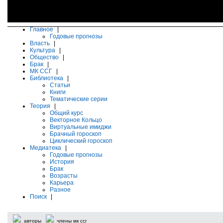
Главное
|
Годовые прогнозы
Власть
|
Культура
|
Общество
|
Брак
|
МК ССГ
|
Библиотека
|
Статьи
Книги
Тематические серии
Теория
|
Общий курс
Векторное Кольцо
Виртуальные имиджи
Брачный гороскоп
Циклический гороскоп
Медиатека
|
Годовые прогнозы
История
Брак
Возрасты
Карьера
Разное
Поиск
|
авторы
члены мк ссг