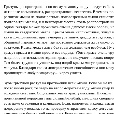
Грызуны распространены по всему земному шару и ведут себя к
истинные космополиты, распространяясь всесветно. В темпах по
развития мыши не знают равных, половозрелыми мыши становят
полтора-три месяца, и в некоторых местах столь распространены
одном гектаре может проживать свыше двухсот тысяч особей, ил
мыши на квадратном метре. Крысы очень неприхотливы, живут и
как в холодильниках при температуре минус двадцать градусов, т
обшивкой паровых котлов, где постоянно держится жара около с
градусов. Крыса может жить без воды дольше, чем верблюд. Ну а
грызут крысы и мыши просто все подряд. Убить крысу очень тру
падении с пятиэтажного здания крыса не получает никаких повр
Тем более трудно их утопить, под водой крысы могут дышать аж
минуты. Благодаря своим диверсантским способностям они мог
проникнуть в любую квартиру… через унитаз.
Зубы грызунов растут на протяжении всей жизни. Если бы не их
постоянный рост, то зверь на втором-третьем году жизни умер б
голодной смертью. Социальная жизнь крыс уникальна. Никакой
примитивной иерархии типа сильный-слабый, сплошная специали
есть даже стражники и камикадзе. Если, например, находка вызы
подозрение у вожака, то на проверку отправляют крысу-дегустат
смотрят, что будет с ней после еды. Если дегустатору плохо, со