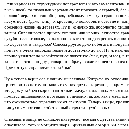
Если нарисовать структурный портрет кота и его заместителей (
рысь, лиса), то главными чертами стоит признать открытый, без 
силовой иерархии тип общения, небывалую мягкую грациозность
несуетность (даже лень), откровенную нелюбовь к беготне и, нап
обожание жизни на деревьях. Ну и, конечно же, абсолютно хищн
жизни. Спрашивается причем тут заяц или кролик, существа тра
сугубо коллективные, не желающие кого-то подстерегать и ловить
по деревьям и так далее? Совсем другое дело побегать и попрыга
причем в очень высоком темпе и достаточно долго. Ну и, наконе
вполне утилитарно хозяйственное животное (мех, пух, мясо), в т
как кот — это наш друг, товарищ и брат, психотерапевт и краса о
Причем тут, спрашивается, зайцы?
Ну а теперь вернемся к нашим ушастикам. Когда-то их относили
грызунов, но потом поняли что у них две пары резцов, а, кроме т
желудок у зайцев скорее напоминает желудок жвачных животных,
процесс пищеварения протекает примерно так же, как у овец или
что окончательно отделило их от грызунов. Теперь зайцы, кролик
пищухи имеют свой собственный отряд зайцеобразных.
Описывать зайца не слишком интересно, все мы с детства знаем 
опасливого, хоть и мощного зверя. Зрительный обзор в 360° поз