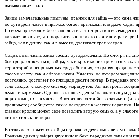
вызывающие падеж.
Зайцы замечательные прыгуны, прыжок для зайца — это сама жиз
по сути дела живет в прыжке, бегает прыжками или даже ходит 
В своем прыжковом беге заяц достигает скорости в восемьдесят
километров в час, что поразительно при его скромном размере.
зайца, как в длину, так и в высоту, достигает трех метров.
Социальная жизнь зайца весьма ортодоксальна. Не смотря на сп
быстро размножаться, зайцы, как и кролики не стремятся к захв
территорий и непривычных сред обитания, сохраняя преданность
своему месту, так и образу жизни. Участок, на котором заяц жив
постоянно, достигает по площади десяти гектар. В пределах этог
заяц создает сложную систему маршрутов. Заячьи тропы соедин
лежки и кормежки. Одним из главных дел зайца является уход за 
дорожками, их расчистка. Внутреннее устройство заячьего (и те
кроличьего) сообщества также находится в жесткой иерархии. Н
главный кролик может себе позволить вторую семью, а у слабого
нет ни семьи, ни норы.
В отличие от грызунов зайцы одинаково деятельны летом и зимо
Брачные драки у зайцев двух видов: бокс передними лапами и п