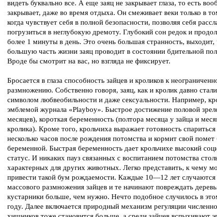
видеть буквально все. А еще заяц не закрывает глаза, то есть воо
закрывает, даже во время отдыха. Он смеживает веки только в то
когда чувствует себя в полной безопасности, позволяя себя рассл
погрузиться в неглубокую дремоту. Глубокий сон редок и продо
более 1 минуты в день. Это очень большая странность, выходит,
большую часть жизни заяц проводит в состоянии бдительной по
Вроде бы смотрит на вас, но взгляда не фиксирует.
Бросается в глаза способность зайцев и кроликов к неограничен
размножению. Собственно говоря, заяц, как и кролик давно стали
символом любвеобильности и даже сексуальности. Например, кр
эмблемой журнала «Playboy». Быстрое достижение половой зре
месяцев), короткая беременность (полтора месяца у зайца и меся
кролика). Кроме того, крольчиха выражает готовность спариться
несколько часов после рождения потомства и кормит свой помет
беременной. Быстрая беременность дает крольчихе высокий соц
статус. И никаких пауз связанных с воспитанием потомства стол
характерных для других животных. Легко представить, к чему м
привести такой бум рождаемости. Каждые 10—12 лет случаютс
массового размножения зайцев и те начинают повреждать деревь
кустарники больше, чем нужно. Нечто подобное случилось в это
году. Далее включается природный механизм регуляции численно
хищников тоже становится больше, а среди зайцев вспыхивают э