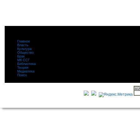
Главное
|
Власть
|
Культура
|
Общество
|
Брак
|
МК ССГ
|
Библиотека
|
Теория
|
Медиатека
|
Поиск
|