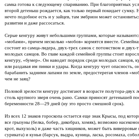
самка готова к следующему спариванию. При благоприятных ус
второй детеныш рождается, как только первый покидает сумку. 
нечто подобное есть и у зайцев, там эмбрион может остановитьс
развитии и даже рассосаться.
Серые кенгуру живут небольшими группами, которые называютс
«мобами», причем несколько «мобов» кормятся вместе. Семейна
состоит из самца-лидера, двух-трех самок с потомством и двух-
молодых самцов. Во главе каждой семейной группы стоит взрос
кенгуру, «бумер». Он наводит порядок среди молодых самцов, к
или раздавая им пинки и удары. Когда кенгуру чует опасность, о
барабанить задними лапами по земле, предостерегая членов «моб
чем не заяц?
Половой зрелости кенгуру достигают в возрасте полутора-двух л
столь крупного зверя очень рано. Самки приносят детенышей по
беременности 28—29 дней (ну это просто смешной срок).
Из всех 12 знаков гороскопа остается еще знак Крысы, под кото
все грызуны (белка, бобер, дикобраз, хомяк), возможно насекомо
крот, выхухоль) и даже часть хищников, может быть виверровые 
суриката) и куньи (барсук, выдра, куница, ласка, росомаха, собол