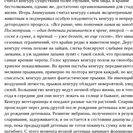
считал кенгуру существами более глупыми, чем овцы, и крайне
бестолковыми, однако же, достаточно организованными для ста
жизни. Игорь Акимушкин считал кенгуру самым эксцентричным
животным и подчеркивал особую плодовитость кенгуру и непре
детородного процесса.
«Все равно, что поточная линия на заво
Посмотришь — один детеныш развивается в чреве, второй — в
соске в сумке, а третий — уже бегает, но еще сосет»
. Нет ник
сезонных ограничений, что крайне редко в животном мире. Деру
кенгуру очень похоже на зайцев, слегка боксируют слабыми пер
лапками, а уж задними лапами лупят с такой силой, что проламы
самые крепкие черепа. Голос крупных кенгуру похож на своеобр
хриплое покашливание. Во время пастьбы кенгуру передвигаютс
мелкими прыжками, примерно по полтора метров каждый, но ко
спасаться, кенгуру делают фантастические прыжки. Не имеющий
воздушной легкости, прыжок кенгуру обладает невероятной, уве
силой. Большинство кенгуру ведут ночной образ жизни, но в теп
года в середине дня они могут лежать на солнце и бывают, актив
Кенгуру вегетарианцы и поедают разные части растений. Спарив
происходит через день-другой после рождения детеныша или даж
до рождения детеныша. Развитие эмбриона, полученного в резул
спаривания, задерживается, и он остается в состоянии диапаузы 
пор, пока предыдущий детеныш не готов покинуть сумку или же
погибнет. С этого момента второй детеныш начинает формироват