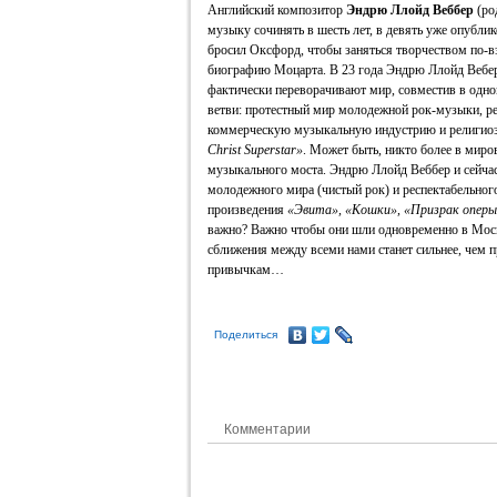
Английский композитор
Эндрю Ллойд Веббер
(род
музыку сочинять в шесть лет, в девять уже опублик
бросил Оксфорд, чтобы заняться творчеством по-в
биографию Моцарта. В 23 года Эндрю Ллойд Вебе
фактически переворачивают мир, совместив в одн
ветви: протестный мир молодежной рок-музыки, р
коммерческую музыкальную индустрию и религиозн
Christ Superstar»
. Может быть, никто более в миро
музыкального моста. Эндрю Ллойд Веббер и сейчас
молодежного мира (чистый рок) и респектабельного
произведения
«Эвита», «Кошки», «Призрак опер
важно? Важно чтобы они шли одновременно в Москв
сближения между всеми нами станет сильнее, чем п
привычкам…
Поделиться
Комментарии