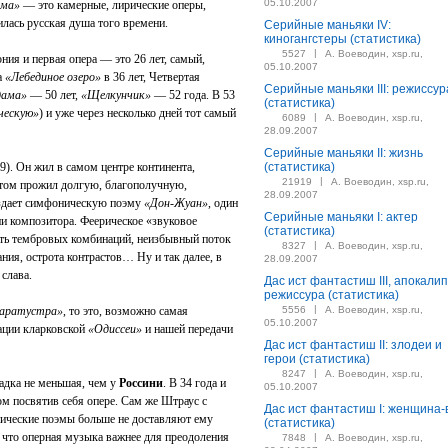
05.10.2007
ама»
— это камерные, лирические оперы,
илась русская душа того времени.
Серийные маньяки IV:
киногангстеры (статистика)
|
5527
А. Воеводин, xsp.ru,
ния и первая опера — это 26 лет, самый,
05.10.2007
а
«Лебединое озеро»
в 36 лет, Четвертая
Серийные маньяки III: режиссур
дама»
— 50 лет,
«Щелкунчик»
— 52 года. В 53
(статистика)
ескую»
) и уже через несколько дней тот самый
|
6089
А. Воеводин, xsp.ru,
28.09.2007
Серийные маньяки II: жизнь
). Он жил в самом центре континента,
(статистика)
|
21919
А. Воеводин, xsp.ru,
этом прожил долгую, благополучную,
28.09.2007
оздает симфоническую поэму
«Дон-Жуан»
, один
Серийные маньяки I: актер
и композитора. Феерическое «звуковое
(статистика)
ть тембровых комбинаций, неизбывный поток
|
8327
А. Воеводин, xsp.ru,
ия, острота контрастов… Ну и так далее, в
28.09.2007
 слава.
Дас ист фантастиш III, апокалип
режиссура (статистика)
|
Заратустра»
, то это, возможно самая
5556
А. Воеводин, xsp.ru,
05.10.2007
ации кларковской
«Одиссеи»
и нашей передачи
Дас ист фантастиш II: злодеи и
герои (статистика)
|
8247
А. Воеводин, xsp.ru,
гадка не меньшая, чем у
Россини
. В 34 года и
05.10.2007
ом посвятив себя опере. Сам же Штраус с
Дас ист фантастиш I: женщина-
ические поэмы больше не доставляют ему
(статистика)
, что оперная музыка важнее для преодоления
|
7848
А. Воеводин, xsp.ru,