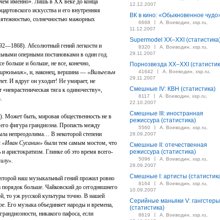
, чем именно». Лишь в XX веке до конца
12.12.2007
цартовского искусства и его внутренняя
ВК в кино: «Обыкновенное чудо
змятежностью, солнечностью мажорных
|
6668
А. Воеводин, xsp.ru,
11.12.2007
Supermodel XX–XXI (статистика
92—1868). Абсолютный гений легкости и
|
8320
А. Воеводин, xsp.ru,
29.11.2007
льными оперными постановками в один год.
се больше и больше, не все, конечно,
Порнозвезда XX–XXI (статистик
|
цирюльник»
, и, наконец, вершина —
«Вильгельм
41642
А. Воеводин, xsp.ru,
29.11.2007
лет. И вдруг он уходит! Не умирает, не
Смешные IV: КВН (статистика)
т «неврастеническая тяга к одиночеству»,
|
8117
А. Воеводин, xsp.ru,
.
22.10.2007
Смешные III: иностранная
. Может быть, мировая общественность не в
режиссура (статистика)
 его фигура грандиозна. Пропасть между
|
5560
А. Воеводин, xsp.ru,
была непреодолима… В некоторой степени
28.09.2007
ы
«Иван Сусанин»
были тем самым мостом, что
Смешные II: отечественная
 и аристократизм. Глинке об это время всего-
режиссура (статистика)
|
5096
А. Воеводин, xsp.ru,
илу»
.
28.09.2007
Смешные I: артисты (статистик
 второй наш музыкальный гений прожил ровно
|
8164
А. Воеводин, xsp.ru,
на порядок больше. Чайковский до сегодняшнего
10.09.2007
й, то уж русской культуры точно. В нашей
Серийные маньяки V: гангстеры
ре. Его музыка объединяет народы и времена,
(статистика)
 грандиозности, никакого пафоса, если
|
8619
А. Воеводин, xsp.ru,