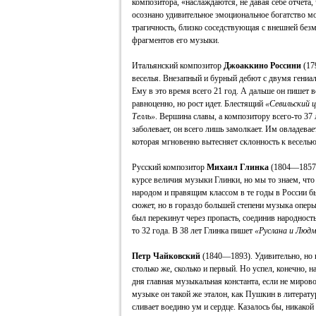
композитора, «наслаждаются, не давая себе отчета
осознано удивительное эмоциональное богатство мо
трагичность, близко соседствующая с внешней бе
фрагментов его музыки.
Итальянский композитор
Джоаккино Россини
(17
веселья. Внезапный и бурный дебют с двумя гениа
Ему в это время всего 21 год. А дальше он пишет в
равноценно, но рост идет. Блестящий
«Севильский 
Телль»
. Вершина славы, а композитору всего-то 37 
заболевает, он всего лишь замолкает. Им овладевае
которая мгновенно вытесняет склонность к веселью
Русский композитор
Михаил Глинка
(1804—1857)
курсе величия музыки Глинки, но мы то знаем, что
народом и правящим классом в те годы в России 
сюжет, но в гораздо большей степени музыка опер
был перекинут через пропасть, соединив народность
то 32 года. В 38 лет Глинка пишет
«Руслана и Людм
Петр Чайковский
(1840—1893). Удивительно, но
столько же, сколько и первый. Но успел, конечно, 
дня главная музыкальная константа, если не мирово
музыке он такой же эталон, как Пушкин в литерату
сливает воедино ум и сердце. Казалось бы, никакой