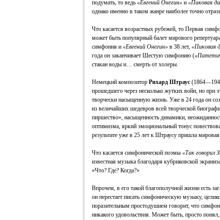
подумать, то ведь
«Евгений Онегин»
и
«Пиковая д
однако именно в таком жанре наиболее точно отраз
Что касается возрастных рубежей, то Первая симфо
может быть популярный балет мирового репертуар
симфония и
«Евгений Онегин»
в 38 лет,
«Пиковая 
года он заканчивает Шестую симфонию (
«Патетич
стакан воды и… смерть от холеры.
Немецкий композитор
Рихард Штраус
(1864—1949
прошедшего через несколько жутких войн, но при 
творчески насыщенную жизнь. Уже в 24 года он с
из величайших шедевров всей творческой биографи
пиршество», насыщенность динамики, неожиданнос
оптимизма, яркий эмоциональный тонус повествован
результате уже в 25 лет к Штраусу пришла мировая
Что касается симфонической поэмы
«Так говорил 
известная музыка благодаря кубриковской экраниз
«Что? Где? Когда?»
Впрочем, в его такой благополучной жизни есть за
он перестает писать симфоническую музыку, целик
поразительным простодушием говорит, что симфон
никакого удовольствия. Может быть, просто понял