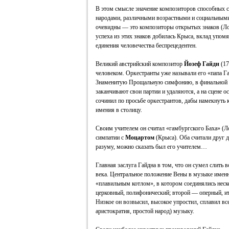
В этом смысле значение композиторов способных 
народами, различными возрастными и социальными
очевидны — это композиторы открытых знаков (Ло
успеха из этих знаков добилась Крыса, вклад упом
единения человечества беспрецедентен.
Великий австрийский композитор
Йозеф Гайдн
(17
человеком. Оркестранты уже называли его «папа Гай
Знаменитую Прощальную симфонию, в финальной ч
заканчивают свои партии и удаляются, а на сцене 
сочинил по просьбе оркестрантов, дабы намекнуть 
имения в столицу.
Своим учителем он считал «гамбургского Баха» (Л
симпатии с
Моцартом
(Крыса). Оба считали друг 
разуму, можно сказать был его учителем…
Главная заслуга Гайдна в том, что он сумел слить
века. Центральное положение Вены в музыке именно
«плавильным котлом», в котором соединялись неск
церковный, полифонический; второй — оперный, ит
Низкое он возвысил, высокое упростил, сплавил все
аристократия, простой народ) музыку.