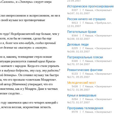
23.04.2007
«Саломеи»
, и
«Электры»
следует опера
Историческое прогнозирование
|
6337
Г. Кваша, «Зазеркалье»
№167, 01.01.2007
лил импрессионизм и экспрессионизм, но ни в
России ничего не страшно
в своей музыке все противоречивые
|
6913
Г. Кваша, «Трибуна.ru»,
12.01.2007
Питательные браки
о чудо! Недоброжелателей еще больше, чем у
|
9344
Г. Кваша, «Зазеркалье»
отя, если бы не гонения, сделал бы еще
№168, 03.02.2007
о я, более чем кто-нибудь, создал прочный
Деловые люди
е деление на «высокую» и «низкую».
|
6205
Г. Кваша, «Зазеркалье»
№169, 01.03.2007
но и, наконец, телевидение стерло всякие
Патриархальные пляски
|
итуации реализуется главный идеал Крысы-
6346
Г. Кваша, «Зазеркалье»
№170, 07.04.2007
контакте с народом. Когда его стали упрекать
Романтические фантики
е я выдумал бодрость, эту силу, эту радость?
|
6133
Г. Кваша, «Зазеркалье»
сной детворы»
. Он сочинял музыку так быстро
№171, 05.05.2007
на, что его прозвали «советским Моцартом».
Мелодический мост
рой автор (Минченок) утверждает, что его
|
5438
Г. Кваша, «Зазеркалье»
имистичны, как и у Моцарта. Даже в частных
№172, 01.06.2007
ическое сходство…
Куньи и виверровые
|
6264
Г. Кваша, «Зазеркалье»
 году закончился цикл его четырех комедий с
№173, 01.07.2007
исчезла веселая, искрометная легкость.
Программа телевидения
|
6578
Г. Кваша, «Зазеркалье»