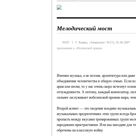
Мелодический мост
|
5437
Г. Кваша, «Зазеркалье» №172, 01.06.2007
приложение к «Московской правде»
Именно музыка, а не поэзия, архитектура или даж
объединения человечества в общую семью. Если все
арии или песни, то у нас очень скоро исчезнут осн
отчужденности. А потому, каждый композитор, пол
сильнее заслуживает нобелевской премии мира, че
Второй аспект — это сведение воедино музыкальн
музыкальных предпочтениях этих групп всегда брос
пропасть между вкусами тренированных групп мел
народными пристрастиями. Или мы находим для тех
обречены на классовую войну.