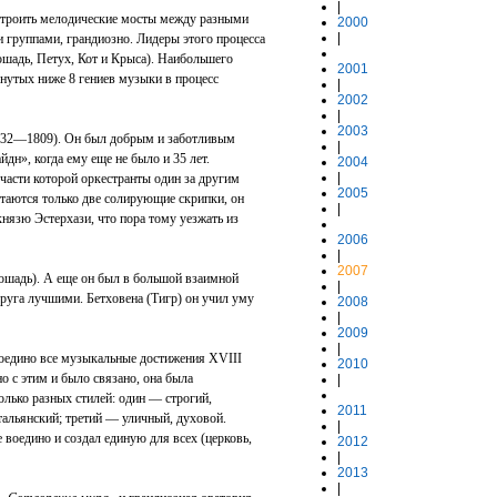
|
строить мелодические мосты между разными
2000
|
 группами, грандиозно. Лидеры этого процесса
шадь, Петух, Кот и Крыса). Наибольшего
2001
янутых ниже 8 гениев музыки в процесс
|
2002
|
2003
32—1809). Он был добрым и заботливым
|
дн», когда ему еще не было и 35 лет.
2004
|
асти которой оркестранты один за другим
2005
остаются только две солирующие скрипки, он
|
князю Эстерхази, что пора тому уезжать из
2006
|
2007
ошадь). А еще он был в большой взаимной
|
друга лучшими. Бетховена (Тигр) он учил уму
2008
|
2009
|
 воедино все музыкальные достижения XVIII
2010
 с этим и было связано, она была
|
олько разных стилей: один — строгий,
2011
альянский; третий — уличный, духовой.
|
 воедино и создал единую для всех (церковь,
2012
|
2013
|