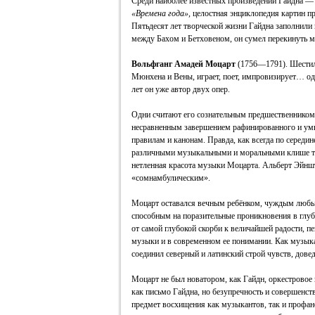
Среди наиболее известных произведений Гайдна 
«Времена года»,
целостная энциклопедия картин пр
Пятьдесят лет творческой жизни Гайдна заполнил
между Бахом и Бетховеном, он сумел перекинуть 
Вольфганг Амадей Моцарт
(1756—1791). Шестил
Мюнхена и Вены, играет, поет, импровизирует… од
лет он уже автор двух опер.
Одни считают его сознательным предшественником 
несравненным завершением рафинированного и умн
правилам и канонам. Правда, как всегда по середин
различными музыкальными и моральными клише тог
нетленная красота музыки Моцарта. Альберт Эйншт
«сомнамбулическим».
Моцарт оставался вечным ребёнком, чуждым любы
способным на поразительные проникновения в глуб
от самой глубокой скорби к величайшей радости, пе
музыки и в современном ее понимании. Как музыка
соединил северный и латинский строй чувств, дове
Моцарт не был новатором, как Гайдн, оркестровое 
как письмо Гайдна, но безупречность и совершенс
предмет восхищения как музыкантов, так и профан