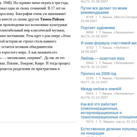
№174, 01.08.2007
. 1948). На скрипке начал играть в три года,
овал одно из своих сочинений. В 17 лет он
Путин все делает по моим
рекомендациям
зрослому. Биография очень уж напоминает
|
6745
Г. Кваша, «Вести Сегодн
р вместе со своим другом
Тимом Райсом
25.09.2007
ом произведении все возможные культурные
Портрет художника
еспектабельный мир классической музыки,
|
6868
Г. Кваша, «Зазеркалье»
ое постижение. Речь идет о рок-опере
«Jesus
№175, 01.09.2007
вой истории не строил столь важного
Я знаю формулу счастливой жи
 остается великим объединителем
|
8752
Г. Кваша, «Люблю!»,
18.09.2007
 взрослого мира. А как называть его
ы»
— мюзиклами, операми?.. Да так ли это
Любовь — азартная игра
|
е, Пекине, Лондоне, Каире. И тогда процесс
6943
Г. Кваша, «Зазеркалье»
№176, 01.10.2007
роцессы разделения по пристрастиям и
Прогноз на 2008 год
|
6150
Г. Кваша, «Зазеркалье»
№177, 01.11.2007
Между небом и землёй
|
6401
Г. Кваша, «Зазеркалье»
№178, 01.12.2007
Как всё это работает
(гомогенерационные,
интергенерационные и
трансгенерационные отношени
|
5074
С. Маркон, xsp.ru, 01.10
Естественное деление популяц
на генерации