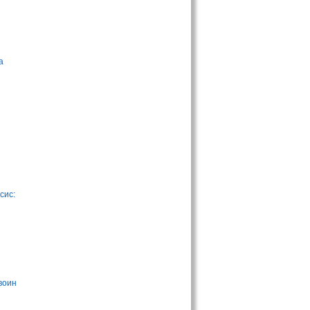
а
сис:
воин