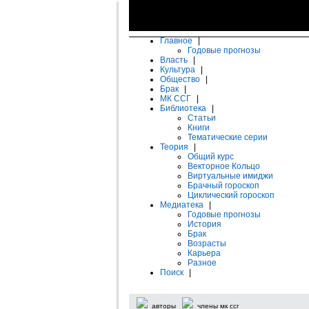
Главное
|
Годовые прогнозы
Власть
|
Культура
|
Общество
|
Брак
|
МК ССГ
|
Библиотека
|
Статьи
Книги
Тематические серии
Теория
|
Общий курс
Векторное Кольцо
Виртуальные имиджи
Брачный гороскоп
Циклический гороскоп
Медиатека
|
Годовые прогнозы
История
Брак
Возрасты
Карьера
Разное
Поиск
|
авторы
члены мк ссг