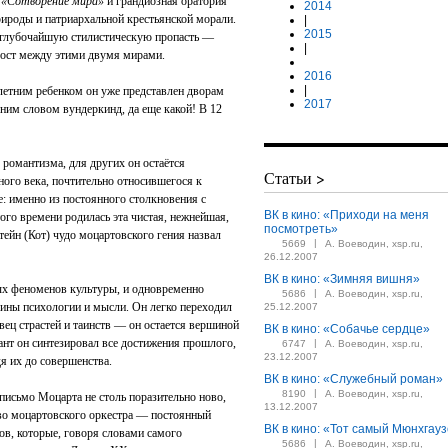
—
«Сотворение мира»
и грандиозная оратория
2014
ироды и патриархальной крестьянской морали.
|
2015
и глубочайшую стилистическую пропасть —
|
мост между этими двумя мирами.
2016
|
етним ребенком он уже представлен дворам
2017
ним словом вундеркинд, да еще какой! В 12
романтизма, для других он остаётся
Статьи >
ого века, почтительно относившегося к
е: именно из постоянного столкновения с
ВК в кино: «Приходи на меня
о времени родилась эта чистая, нежнейшая,
посмотреть»
ейн (Кот) чудо моцартовского гения назвал
|
5669
А. Воеводин, xsp.ru,
26.12.2007
ВК в кино: «Зимняя вишня»
х феноменов культуры, и одновременно
|
5686
А. Воеводин, xsp.ru,
ины психологии и мысли. Он легко переходил
25.12.2007
вец страстей и таинств — он остается вершиной
ВК в кино: «Собачье сердце»
нт он синтезировал все достижения прошлого,
|
6747
А. Воеводин, xsp.ru,
23.12.2007
дя их до совершенства.
ВК в кино: «Служебный роман»
|
8190
А. Воеводин, xsp.ru,
письмо Моцарта не столь поразительно ново,
13.12.2007
тво моцартовского оркестра — постоянный
ВК в кино: «Тот самый Мюнхгау
ов, которые, говоря словами самого
|
5686
А. Воеводин, xsp.ru,