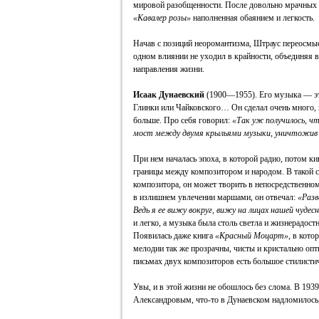
мировой разобщенности. После довольно мрачных
«Кавалер розы»
наполненная обаянием и легкость.
Начав с позиций неоромантизма, Штраус переосмыс
одном влиянии не уходил в крайности, объединяя 
направления жизни.
Исаак Дунаевский
(1900—1955). Его музыка — эт
Глинки или Чайковского… Он сделал очень много, х
больше. Про себя говорил:
«Так уж получилось, чт
мост между двумя крыльями музыки, уничтожив е
При нем началась эпоха, в которой радио, потом ки
границы между композитором и народом. В такой с
композитора, он может творить в непосредственном 
в излишнем увлечении маршами, он отвечал:
«Разв
Ведь я ее вижу вокруг, вижу на лицах нашей чуде
и легко, а музыка была столь светла и жизнерадост
Появилась даже книга
«Красный Моцарт»
, в кото
мелодии так же прозрачны, чисты и кристально опт
письмах двух композиторов есть большое стилист
Увы, и в этой жизни не обошлось без слома. В 1939
Александровым, что-то в Дунаевском надломилось, 