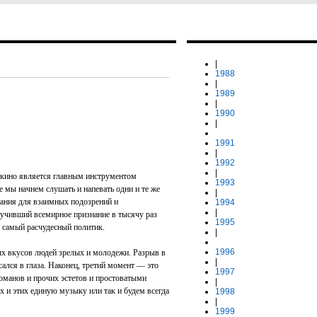
|
1988
|
1989
|
1990
|
1991
|
1992
|
е кино является главным инструментом
1993
 мы начнем слушать и напевать одни и те же
|
ования для взаимных подозрений и
1994
|
учивший всемирное признание в тысячу раз
1995
м самый расчудесный политик.
|
1996
ых вкусов людей зрелых и молодежи. Разрыв в
|
ался в глаза. Наконец, третий момент — это
1997
оманов и прочих эстетов и простоватыми
|
 и этих единую музыку или так и будем всегда
1998
|
1999