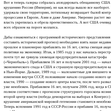
Вот и теперь галерка собралась аплодировать обещанному США
крушению России (Империя), но как всегда вышло все наоборот.
удержала свою территорию, потихоньку возвращает былой контр
процессами в Европе, Азии и даже Америке. Уверенно растет эк
власть укрепилась и обрела преемственность. А вот США очеви
всех образом на пороге коллапса.
Дабы ознакомиться с программкой исторического представления 
составить исторический прогноз) необходимо взять наше недавн
прошлое и планомерно прибавлять по 16 лет, слегка смещая акце
политики на экономику. Итак, в 1985 году у нас началась перестр
почти тут же грянула зловещая предупредительная катастрофа
(«Чернобыль»). Прибавляем 16 лет и получаем 2001 год — начал
экономического спада в США и страшную предупредительную к
в Нью-Йорке. Дальше, 1989 год — малозаметные для внешнего 
изменения внутри СССР, положившие начало созданию нового ц
власти, 1990 — создание нового центра власти, после чего разва
уже неизбежен. Прибавляем 16 лет, получаем 2006 год, когда в 
полном соответствии с прогнозом структурного гороскопа возни
второй центр власти (победа демократов на выборах в Конгресс)
крушение американской мировой гегемонии становится неизбеж
Теперь вспомним 1991 год в СССР-России и прибавим 16, получ