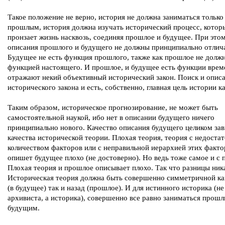
Такое положение не верно, история не должна заниматься только
прошлым, история должна изучать исторический процесс, котор
пронзает жизнь насквозь, соединяя прошлое и будущее. При это
описания прошлого и будущего не должны принципиально отлича
Будущее не есть функция прошлого, также как прошлое не долж
функцией настоящего. И прошлое, и будущее есть функции врем
отражают некий объективный исторический закон. Поиск и описа
исторического закона и есть, собственно, главная цель истории ка
Таким образом, историческое прогнозирование, не может быть
самостоятельной наукой, ибо нет в описании будущего ничего
принципиально нового. Качество описания будущего целиком зав
качества исторической теории. Плохая теория, теория с недост
количеством факторов или с неправильной иерархией этих факто
опишет будущее плохо (не достоверно). Но ведь тоже самое и с
Плохая теория и прошлое описывает плохо. Так что разницы ник
Историческая теория должна быть совершенно симметричной ка
(в будущее) так и назад (прошлое). И для истинного историка (не
архивиста, а историка), совершенно все равно заниматься прош
будущим.