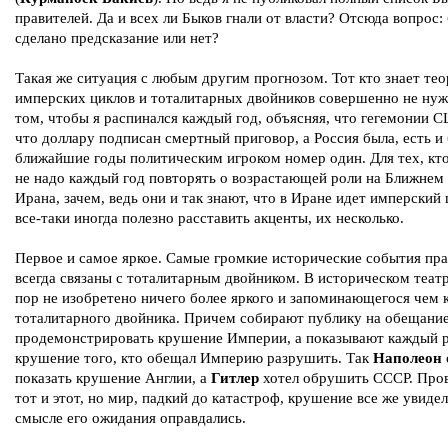
правителей. Да и всех ли Быков гнали от власти? Отсюда вопрос:
сделано предсказание или нет?
Такая же ситуация с любым другим прогнозом. Тот кто знает те
имперских циклов и тоталитарных двойников совершенно не нуж
том, чтобы я распинался каждый год, объясняя, что гегемонии 
что доллару подписан смертный приговор, а Россия была, есть и 
ближайшие годы политическим игроком номер один. Для тех, кто
не надо каждый год повторять о возрастающей роли на Ближнем
Ирана, зачем, ведь они и так знают, что в Иране идет имперский 
все-таки иногда полезно расставить акценты, их несколько.
Первое и самое яркое. Самые громкие исторические события пр
всегда связаны с тоталитарным двойником. В историческом театр
пор не изобретено ничего более яркого и запоминающегося чем
тоталитарного двойника. Причем собирают публику на обещани
продемонстрировать крушение Империи, а показывают каждый 
крушение того, кто обещал Империю разрушить. Так
Наполеон
показать крушение Англии, а
Гитлер
хотел обрушить СССР. Пров
тот и этот, но мир, падкий до катастроф, крушение все же увидел
смысле его ожидания оправдались.