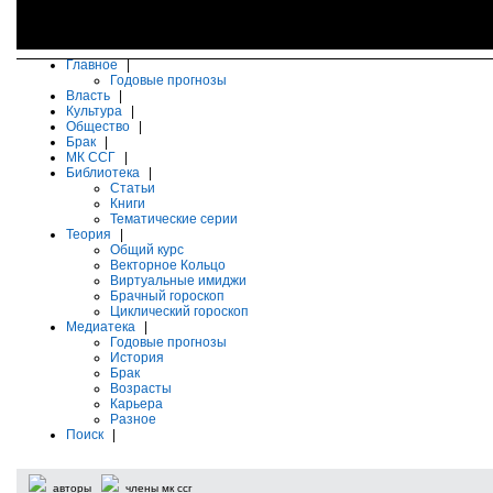
Главное
|
Годовые прогнозы
Власть
|
Культура
|
Общество
|
Брак
|
МК ССГ
|
Библиотека
|
Статьи
Книги
Тематические серии
Теория
|
Общий курс
Векторное Кольцо
Виртуальные имиджи
Брачный гороскоп
Циклический гороскоп
Медиатека
|
Годовые прогнозы
История
Брак
Возрасты
Карьера
Разное
Поиск
|
авторы
члены мк ссг