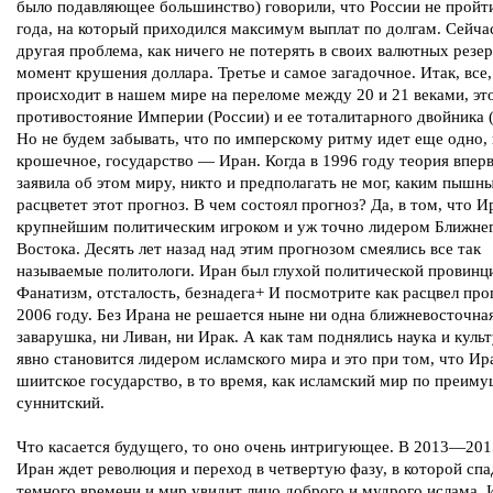
было подавляющее большинство) говорили, что России не пройт
года, на который приходился максимум выплат по долгам. Сейчас
другая проблема, как ничего не потерять в своих валютных резер
момент крушения доллара. Третье и самое загадочное. Итак, все,
происходит в нашем мире на переломе между 20 и 21 веками, эт
противостояние Империи (России) и ее тоталитарного двойника
Но не будем забывать, что по имперскому ритму идет еще одно, 
крошечное, государство — Иран. Когда в 1996 году теория впер
заявила об этом миру, никто и предполагать не мог, каким пышн
расцветет этот прогноз. В чем состоял прогноз? Да, в том, что И
крупнейшим политическим игроком и уж точно лидером Ближне
Востока. Десять лет назад над этим прогнозом смеялись все так
называемые политологи. Иран был глухой политической провинц
Фанатизм, отсталость, безнадега+ И посмотрите как расцвел про
2006 году. Без Ирана не решается ныне ни одна ближневосточна
заварушка, ни Ливан, ни Ирак. А как там поднялись наука и куль
явно становится лидером исламского мира и это при том, что Ир
шиитское государство, в то время, как исламский мир по преим
суннитский.
Что касается будущего, то оно очень интригующее. В 2013—201
Иран ждет революция и переход в четвертую фазу, в которой спа
темного времени и мир увидит лицо доброго и мудрого ислама. 