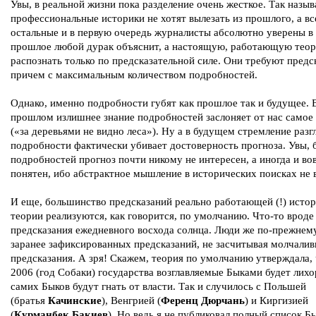
Увы, в реальной жизни пока разделение очень жесткое. Так назы
профессиональные историки не хотят вылезать из прошлого, а вс
остальные и в первую очередь журналисты абсолютно уверены в 
прошлое любой дурак объяснит, а настоящую, работающую тео
распознать только по предсказательной силе. Они требуют предс
причем с максимальным количеством подробностей.
Однако, именно подробности губят как прошлое так и будущее. 
прошлом излишнее знание подробностей заслоняет от нас самое 
(«за деревьями не видно леса»). Ну а в будущем стремление разг
подробности фактически убивает достоверность прогноза. Увы, 
подробностей прогноз почти никому не интересен, а иногда и во
понятен, ибо абстрактное мышление в исторических поисках не в
И еще, большинство предсказаний реально работающей (!) исто
теории реализуются, как говорится, по умолчанию. Что-то вроде
предсказания ежедневного восхода солнца. Люди же по-прежнем
заранее зафиксированных предсказаний, не засчитывая молчали
предсказания. А зря! Скажем, теория по умолчанию утверждала, 
2006 (год Собаки) государства возглавляемые Быками будет лихо
самих Быков будут гнать от власти. Так и случилось с Польшей
(братья
Качинские
), Венгрией (
Ференц Дюрчань
) и Киргизией
(
Курманбек Бакиев
). Но ведь я не публиковал полный список Б