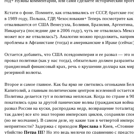
год+ Нужны комментарии, или сами сделаете исторический прог
Кстати о фоне. Помните, как отваливались от СССР, братские го
в 1989 году, Польша, ГДР, Чехословакия+ Теперь посмотрите как
отваливаются от США Венесуэла, Боливия, Бразилия, Аргентина,
Никарагуа (последние две в 2006 году), чуть не отвалилась Мекси
может все же отвалилась?). Аналогии можно продолжить, напри
проблемы в Афганистане (тогда) и американские в Ираке (сейчас)
Остается добавить, что США псевдоимперия и ее развал — это н
провал политики (как у нас тогда), обязательно должен разразить
грандиозный финансовый крах, речь о крушении доллара как ми
резервной волюты.
Второе и самое главное. Как бы ярко не светились огоньками Бе
Капитолий, а главным политическим центром вселенной остается
Политика делается тут и политика неплохая. Когда по стране в 9
покатились одна за другой панические волны (гражданская война,
развал России на куски, распродажа недр, возвращение тоталита
так далее) все кто знал теорию имперских циклов, сохраняли спо
(но не молчание). В самом деле, ну какие там в четвертой импер
неприятности? Задержка с приходом
Ярослава
в Киев, «Стояние
убийство
Петра III
? Но это ведь мелочи по сравнению с предст