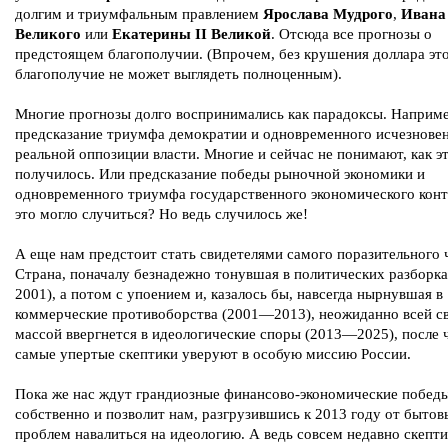
долгим и триумфальным правлением
Ярослава Мудрого
,
Ивана 
Великого
или
Екатерины II Великой
. Отсюда все прогнозы о
предстоящем благополучии. (Впрочем, без крушения доллара эт
благополучие не может выглядеть полноценным).
Многие прогнозы долго воспринимались как парадоксы. Наприме
предсказание триумфа демократии и одновременного исчезнове
реальной оппозиции власти. Многие и сейчас не понимают, как эт
получилось. Или предсказание победы рыночной экономики и
одновременного триумфа государственного экономического конт
это могло случиться? Но ведь случилось же!
А еще нам предстоит стать свидетелями самого поразительного 
Страна, поначалу безнадежно тонувшая в политических разборк
2001), а потом с упоением и, казалось бы, навсегда нырнувшая в
коммерческие противоборства (2001—2013), неожиданно всей с
массой ввергнется в идеологические споры (2013—2025), после 
самые упертые скептики уверуют в особую миссию России.
Пока же нас ждут грандиозные финансово-экономические победы
собственно и позволит нам, разгрузившись к 2013 году от бытов
проблем навалиться на идеологию. А ведь совсем недавно скепти