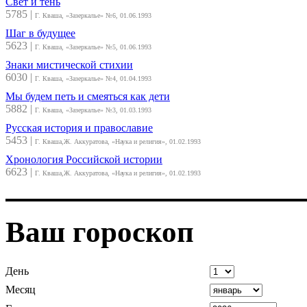
Свет и тень
5785
|
Г. Кваша, «Зазеркалье» №6, 01.06.1993
Шаг в будущее
5623
|
Г. Кваша, «Зазеркалье» №5, 01.06.1993
Знаки мистической стихии
6030
|
Г. Кваша, «Зазеркалье» №4, 01.04.1993
Мы будем петь и смеяться как дети
5882
|
Г. Кваша, «Зазеркалье» №3, 01.03.1993
Русская история и православие
5453
|
Г. Кваша,Ж. Аккуратова, «Наука и религия», 01.02.1993
Хронология Российской истории
6623
|
Г. Кваша,Ж. Аккуратова, «Наука и религия», 01.02.1993
Ваш гороскоп
День
Месяц