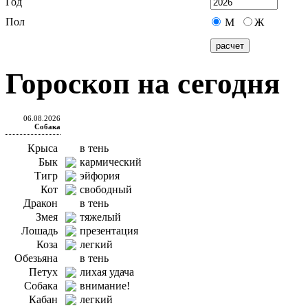
Год
Пол
М
Ж
Гороскоп на сегодня
06.08.2026
Собака
Крыса
в тень
Бык
кармический
Тигр
эйфория
Кот
свободный
Дракон
в тень
Змея
тяжелый
Лошадь
презентация
Коза
легкий
Обезьяна
в тень
Петух
лихая удача
Собака
внимание!
Кабан
легкий