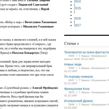
о года»
с ним вместе
Татьяна Лаврова
2014
 дуэт создан с
Людмилой Савельевой
|
2015
езам не верит»
он, естественно, с
Верой
|
2016
|
ить
«Войну и мир»
с
Вячеславом Тихоновым
2017
остую историю»
с
Михаилом Ульяновым
е сказка, в жизни все сложней, и в ней сказки
Статьи >
кого брака представлен в
«Солярисе»
, где
те, ну а чтобы мы поверили в это, подобрана
Технократия на грани фантасти
(Крыса) и
Наталья Бондарчук
(Тигр).
|
5460
Г. Кваша, «Коммерсант-
власть» №46, 23.12.1997
рхальный, брак для экрана менее выгоден.
Новые люди
аешь. Кроме того, сам патриархальный брак
|
5566
Г. Кваша, «Зазеркалье» 
ны и любовь, и творчество, все, что так
01.12.1997
етики стоит напомнить что при этом союзе
По порядку номеров
|
6647
Г. Кваша, «Зазеркалье» 
01.11.1997
ьме
«Служебный роман»
с
Алисой Фрейндлих
Французская Коза
ственные и служебные проблемы плавно
|
5873
Г. Кваша, «Зазеркалье» 
01.10.1997
обности. Весь строй фильма как бы
шнего романтизма, никаких астральных связей,
Итальянский Дракон
|
5848
Г. Кваша, «Зазеркалье» 
 трубе застревает кошка и за кулисами слышатся
01.09.1997