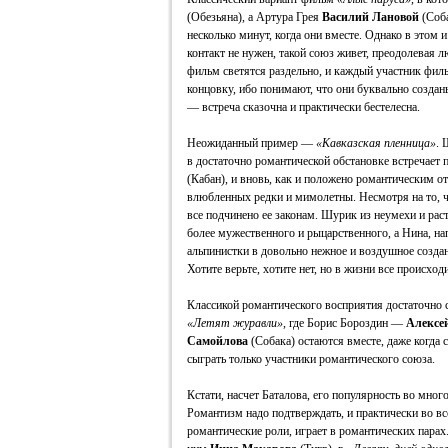
(Обезьяна), а Артура Грея
Василий Лановой
(Соба
несколько минут, когда они вместе. Однако в этом
контакт не нужен, такой союз живет, преодолевая 
фильм светятся раздельно, и каждый участник фил
концовку, ибо понимают, что они буквально создан
— встреча сказочна и практически бестелесна.
Неожиданный пример —
«Кавказская пленница»
.
в достаточно романтической обстановке встречае
(Кабан), и вновь, как и положено романтическим о
влюбленных редки и мимолетны. Несмотря на то, ч
все подчинено ее законам. Шурик из неумехи и рас
более мужественного и рыцарственного, а Нина, на
альпинистки в довольно нежное и воздушное созда
Хотите верьте, хотите нет, но в жизни все происход
Классикой романтического восприятия достаточно 
«Летят журавли»
, где Борис Бороздин —
Алексе
Самойлова
(Собака) остаются вместе, даже когда 
сыграть только участники романтического союза.
Кстати, насчет Баталова, его популярность во мно
Романтизм надо подтверждать, и практически во вс
романтические роли, играет в романтических пара