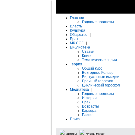
Главное
|
Годовые прогнозы
Власть
|
Культура
|
Общество
|
Брак
|
МК ССГ
|
Библиотека
|
Статьи
Книги
Тематические серии
Теория
|
Общий курс
Векторное Кольцо
Виртуальные имиджи
Брачный гороскоп
Циклический гороскоп
Медиатека
|
Годовые прогнозы
История
Брак
Возрасты
Карьера
Разное
Поиск
|
авторы
члены мк ссг