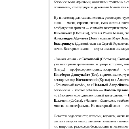
бесконечными «кривыми, окольными тропами» в са
понимаешь, что будущее за духовным браком как в 
Ну и, наконец, для самых ленивых режиссеров чудес
кино, — магия, страсти, гипноз, смех и слезы, вос
возбуждения зрителя — снимайте векторные пары
Янковского
(Обезьяна), если вы Роман Балаян, св
Александра Абдулова
(Змея), если вы Марк Заха
Быстрицкую
(Дракон), если вы Сергей Герасимов.
печке. Векторное пламя — штука опасная и малоу
«Зимняя вишня»
с
Сафоновой
(Обезьяна),
Солом
уже векторный треугольник, в центре которого, ко
(Петух) — профессор векторных построений — с ле
Ингеборги Дапкунайте
(Кот), видимо, вконец «у
векторных пар
Костолевский
(Крыса) то с
Анаста
«Безымянной звезде»
, то с
Натальей Андрейченк
бесконечно.
«Веселые ребята»
—
Любовь Орлова
на Плющихе»
еще один векторный треугольник —
Шалевич
(Собака),
«Чапаев»
,
«Экипаж», «Забыта
многие-.многие фильмы. Но векторный союз — это 
Остается подвести итог, который, впрочем, очень н
система запуска наших фильмов гениальна и позвол
ли, напротив, режиссеры беспомощны и позволяют и