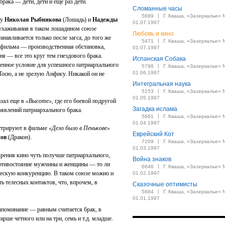
рака — дети, дети и еще раз дети.
Сломанные часы
|
5689
Г. Кваша, «Зазеркалье» 
 у
Николая Рыбникова
(Лошадь) и
Надежды
01.07.1997
А ухаживания в таком лошадином союзе
Любовь и кино
навливается только после загса, до того же
|
5471
Г. Кваша, «Зазеркалье» 
й фильма — производственная обстановка,
01.07.1997
ня — все это круг тем гнездового брака.
Испанская Собака
енное условие для успешного патриархального
|
5788
Г. Кваша, «Зазеркалье» 
01.06.1997
Тосю, а не зрелую Анфису. Никакой он не
Интегральная наука
|
5153
Г. Кваша, «Зазеркалье» 
01.05.1997
азал еще в
«Высоте»
, где его боевой подругой
Загадка ислама
оявлений патриархального брака.
|
5661
Г. Кваша, «Зазеркалье» 
01.04.1997
нстрируют в фильме
«Дело было в Пенькове»
Еврейский Кот
нов
(Дракон).
|
7209
Г. Кваша, «Зазеркалье» 
01.03.1997
 зрения кино чуть получше патриархального,
Война знаков
противостояние мужчины и женщины — то ли
|
6646
Г. Кваша, «Зазеркалье» 
ическую конкуренцию. В таком союзе можно и
01.02.1997
ь телесных контактов, что, впрочем, в
Сказочные оптимисты
|
5684
Г. Кваша, «Зазеркалье» 
01.01.1997
напоминание — равным считается брак, в
арше четного или на три, семь и т.д. младше.