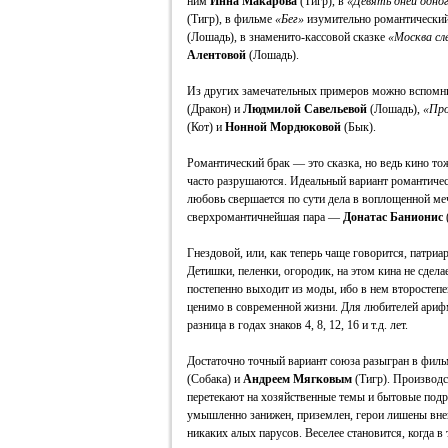
ним
Инна Макарова
(Тигр), в
«Девять дней одног
(Тигр), в фильме
«Бег»
изумительно романтический
(Лошадь), в знаменито-кассовой сказке
«Москва сл
Алентовой
(Лошадь).
Из других замечательных примеров можно вспомн
(Дракон) и
Людмилой Савельевой
(Лошадь),
«Пр
(Кот) и
Нонной Мордюковой
(Бык).
Романтический брак — это сказка, но ведь кино тож
часто разрушаются. Идеальный вариант романтичес
любовь свершается по сути дела в воплощенной меч
сверхромантичнейшая пара —
Донатас Банионис
Гнездовой, или, как теперь чаще говорится, патриа
Детишки, пеленки, огородик, на этом кина не сдел
постепенно выходит из моды, ибо в нем второстепен
ценимо в современной жизни. Для любителей арифм
разница в годах знаков 4, 8, 12, 16 и т.д. лет.
Достаточно точный вариант союза разыгран в фил
(Собака) и
Андреем Мягковым
(Тигр). Производ
перетекают на хозяйственные темы и бытовые подр
умышленно занижен, приземлен, герои лишены вне
никаких алых парусов. Веселее становится, когда в