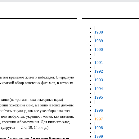
|
1988
|
1989
|
1990
|
1991
|
1992
|
а тем временем живет и побеждает. Очередную
1993
 краткий обзор советских фильмов, в которых
|
1994
|
1995
кино (не трогаем пока векторные пары)
|
изни похожи на кино, а в кино и вовсе должны
1996
ройтись по улице, так все уже оборачиваются.
|
, ими любуются, украшают жизнь, как цветами,
1997
, свечения и благоухания. Для кино это клад.
|
пругов — 2, 6, 10, 14 и т. д.)
1998
|
1999
тором Ассоль играет
Анастасия Вертинская