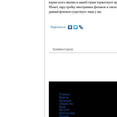
вернее всего именно в нашей стране торжествует пр
Может, пару-тройку иностранных фильмов и сняли 
данный феномен существует лишь у нас.
Поделиться
Комментарии
Главное
|
Власть
|
Культура
|
Общество
|
Брак
|
МК ССГ
|
Библиотека
|
Теория
|