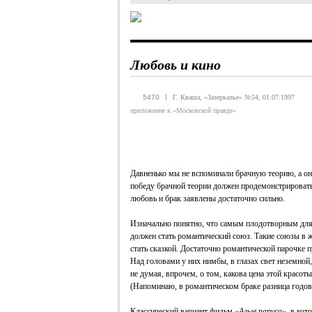
Любовь и кино
|
5470
Г. Кваша, «Зазеркалье» №54, 01.07.1997
приложение к «Московской правде»
Давненько мы не вспоминали брачную теорию, а он
победу брачной теории должен продемонстрировать
любовь и брак заявлены достаточно сильно.
Изначально понятно, что самым плодотворным для 
должен стать романтический союз. Такие союзы в ж
стать сказкой. Достаточно романтической парочке п
Над головами у них нимбы, в глазах свет неземной
не думая, впрочем, о том, какова цена этой красоты
(Напоминаю, в романтическом браке разница годов су
Классический вариант фильм
«Алые паруса»
, в ко