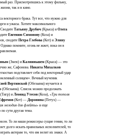
мый раз. Присмотревшись к этому фильму,
жизни, так и в кино.
а векторного брака. Тут все, что нужно для
торги и ужасы. Хотите максимального
. Сводите
Татьяну Друбич
(Крыса) и
Олега
одите
Евгению Симонову
(Коза) и
ров, сводите
Петра Глебова
(Кот) и
Элину
 Однако помните, огонь не жжет, пока он в
правляемая.
иным
(Змея) и
Калниньшем
(Крыса) — это
нечно же, Сафонова.
Никита Михалков
гкостью подставляет себя под векторный удар
томленный солнцем». Вечный мученик
сией Вертинской
(Обезьяна) мучается в
о
(Обезьяна). Список можно продолжать
(Тигр) и
Леонид Утесов
(Коза),
«Три тополя
Ефремов
(Кот) —
Доронина
(Петух) —
я мелодия для флейты»
и еще
по сути другая тема.
еясен. То ли наши режиссеры сущие гении, то ли
яет долго искать правильных исполнителей, то
грать актерам то, что им велят их знаки. А