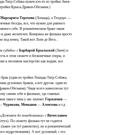
адь-Тигр-Собака нужен кто-то из тройки Змея-
 тройки Крыса-Дракон-Обезьяна.)
—
Маргарита Терехова
(Лошадь), а Теодоро —
нечные беседы, все, что нужно для равного
авного себе. В романтическом браке такие
и даже желателен. Концовка же фильма просто
е под венец. Такой вот Лопе де Вега...
и судьбы»
с
Барбарой Брыльской
(Змея) и
сть в этом сюжете и бесконечные споры, и
ание в песенном мастерстве как видим, все
 брак (один из тройки Лошадь-Тигр-Собака,
ина духовных браков, а вот другая: один из
ракон-Обезьяна). Чаще всего киносоюзы тут
ену самим себе в фильмах, где главных
ов такого типа у нас хватает.
Герасимов
—
—
Чурикова
,
Меньшов
—
Алентова
и т.д.
«Доживем до понедельника»
с
Вячеславом
етух). По сюжету фильма тут не годится
 (какое уж тут равенство), но и романтический
го мудрствования). А вот духовный, с его