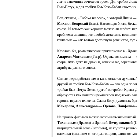
Легче запомнить сочетания троек. Для тройки Лош
Бык-Петух, а для тройки Кот-Коза-Кабан кто-то из
Вот, скажем,
«Собака на сене»
, в которой Диана 
Михаил Боярский
(Бык). Настоящая битва, беско
союза. И тема-то как хороша: можно ли любить нер
проблемы смешны, там любой мезальянс возможен 
гениальна — как только достигнуто равенство, тут ж
Казалось бы, романтическое приключение в
«Ирони
Андреем Мягковым
(Тигр). Однако вспомним — е
ссоры, чуть даже не драки и, конечно же, соревнов
атрибуты равного союза.
Самым неразработанным в кино остается духовный
другой из тройки Кот-Коза-Кабам — это одна полов
тройки Бык-Петух-Змея, другой из тройки Крыса-Д
образуются как попытки режиссеров подыскать зам
героинь играют их жены. Слава Богу, духовных брак
Макарова
,
Александров
—
Орлова
,
Панфилов
Из прочих фильмов можно вспомнить знаменитый
Тихоновым
(Дракон) и
Ириной Печерниковой
(П
патриархальный союз (нет быта), не годится равный
плоховат (слишком много разговоров, слишком мно