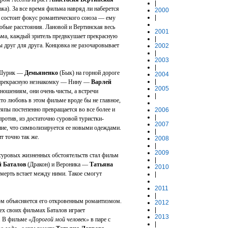
|
ка). За все время фильма навряд ли наберется
2000
|
 и состоит фокус романтического союза — ему
любые расстояния. Лановой и Вертинская весь
2001
ьма, каждый зритель предвкушает прекрасную
|
ы друг для друга. Концовка не разочаровывает
2002
|
2003
|
 Шурик —
Демьяненко
(Бык) на горной дороге
2004
|
т прекрасную незнакомку — Нину —
Варлей
2005
тношениям, они очень чисты, а встречи
|
то любовь в этом фильме вроде бы не главное,
тяпы постепенно превращается во все более и
2006
|
против, из достаточно суровой туристки-
2007
ние, что символизируется ее новыми одеждами.
|
ит точно так же.
2008
|
2009
суровых жизненных обстоятельств стал фильм
|
й Баталов
(Дракон) и Вероника —
Татьяна
2010
смерть встает между ними. Такое смогут
|
2011
|
гом объясняется его откровенным романтизмом.
2012
|
ех своих фильмах Баталов играет
2013
х. В фильме
«Дорогой мой человек»
в паре с
|