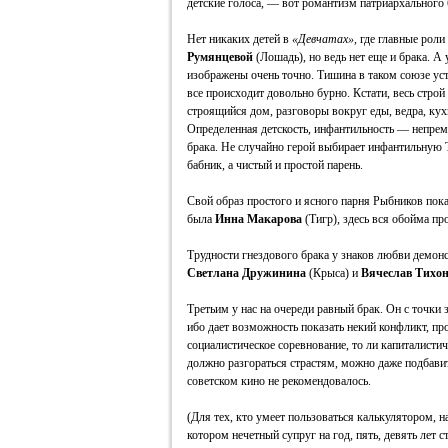
детские голоса, — вот романтизм патриархального б
Нет никаких детей в
«Девчатах»
, где главные роли
Румянцевой
(Лошадь), но ведь нет еще и брака. 
изображены очень точно. Тишина в таком союзе уста
все происходит довольно бурно. Кстати, весь стро
строящийся дом, разговоры вокруг еды, ведра, кух
Определенная детскость, инфантильность — непрем
брака. Не случайно герой выбирает инфантильную 
бабник, а чистый и простой парень.
Свой образ простого и ясного парня Рыбников пок
была
Инна Макарова
(Тигр), здесь вся обойма пр
Трудности гнездового брака у знаков любви демо
Светлана Дружинина
(Крыса) и
Вячеслав Тихо
Третьим у нас на очереди равный брак. Он с точки
ибо дает возможность показать некий конфликт, 
социалистическое соревнование, то ли капиталист
должно разгораться страстям, можно даже подбавит
советском кино не рекомендовалось.
(Для тех, кто умеет пользоваться калькулятором, 
котором нечетный супруг на год, пять, девять лет ст