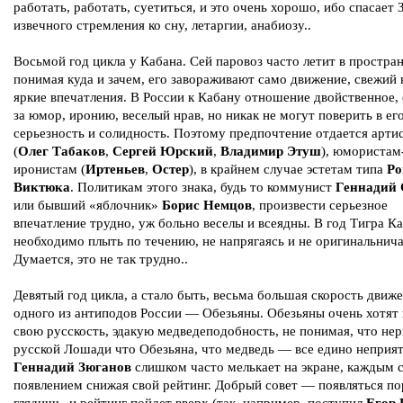
работать, работать, суетиться, и это очень хорошо, ибо спасает 
извечного стремления ко сну, летаргии, анабиозу..
Восьмой год цикла у Кабана. Сей паровоз часто летит в простран
понимая куда и зачем, его завораживают само движение, свежий 
яркие впечатления. В России к Кабану отношение двойственное,
за юмор, иронию, веселый нрав, но никак не могут поверить в ег
серьезность и солидность. Поэтому предпочтение отдается арти
(
Олег Табаков
,
Сергей Юрский
,
Владимир Этуш
), юмористам
иронистам (
Иртеньев
,
Остер
), в крайнем случае эстетам типа
Ро
Виктюка
. Политикам этого знака, будь то коммунист
Геннадий 
или бывший «яблочник»
Борис Немцов
, произвести серьезное
впечатление трудно, уж больно веселы и всеядны. В год Тигра К
необходимо плыть по течению, не напрягаясь и не оригинальнича
Думается, это не так трудно..
Девятый год цикла, а стало быть, весьма большая скорость движ
одного из антиподов России — Обезьяны. Обезьяны очень хотят 
свою русскость, эдакую медведеподобность, не понимая, что не
русской Лошади что Обезьяна, что медведь — все едино неприят
Геннадий Зюганов
слишком часто мелькает на экране, каждым 
появлением снижая свой рейтинг. Добрый совет — появляться по