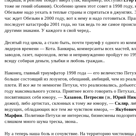
глядишь, и рейтинг пойдет вверх (так, например, поступил
Егор 
тоже не гений обаяния). Особенно ценен этот совет в 1998 году, 
Обезьяне надо уехать в теплые страны и спрятаться в джунглях.
час ждет Обезьян в 2000 году, вот к нему и надо готовиться. Пра
последует катастрофа 2001 года, но так ведь то же самое происх
другими знаками. У каждого в свой черед..
Десятый год цикла, а стало быть, почти триумф у одного из ком
лидеров времени — Кота. Банкиры, коммерсанты всех мастей, в
заводов, газет, пароходов, легко и непринужденно пройдут по 19
всюду собирая деньги, улыбки и любовь граждан..
Наконец, главный триумфатор 1998 года — его величество Петух
больше состоящий из лозунгов, обещаний, амбиций, чем из реал
плоти. И все же те немногие Петухи, что реализовались, добьютс
году максимального успеха. Приятнее всего говорить о Петухах,
посвятивших себя юмору, —
Хазанов
,
Петросян
(эх,
Юрий Ник
дожил), либо артистах, склонных к тому же юмору, —
Скляр
, ли
ведущих, обладающих все тем же чувством юмора, —
Якубови
Марфин
. Политики-Петухи не интересны, бизнесмены подозри
слишком много шума треска, звона..
Ну а теперь наша боль и сочувствие. На территорию чистилищ