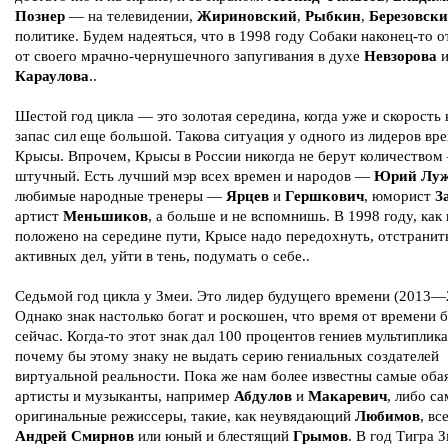
Познер
— на телевидении,
Жириновский
,
Рыбкин
,
Березовск
политике. Будем надеяться, что в 1998 году Собаки наконец-то 
от своего мрачно-чернушечного запугивания в духе
Невзорова
Караулова
..
Шестой год цикла — это золотая середина, когда уже и скорость 
запас сил еще большой. Такова ситуация у одного из лидеров в
Крысы. Впрочем, Крысы в России никогда не берут количеством
штучный. Есть лучший мэр всех времен и народов —
Юрий Лу
любимые народные тренеры —
Ярцев
и
Гершкович
, юморист
З
артист
Меньшиков
, а больше и не вспомнишь. В 1998 году, как 
положено на середине пути, Крысе надо передохнуть, отстранит
активных дел, уйти в тень, подумать о себе..
Седьмой год цикла у Змеи. Это лидер будущего времени (2013—
Однако знак настолько богат и роскошен, что время от времени б
сейчас. Когда-то этот знак дал 100 процентов гениев мультиплик
почему бы этому знаку не выдать серию гениальных создателей
виртуальной реальности. Пока же нам более известны самые оба
артисты и музыканты, например
Абдулов
и
Макаревич
, либо с
оригинальные режиссеры, такие, как неувядающий
Любимов
, вс
Андрей Смирнов
или юный и блестящий
Грымов
. В год Тигра 