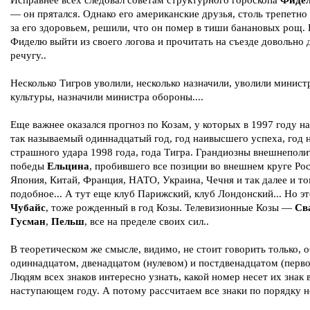
Исправнее всех следовал советам структурного гороскопа
Фидел
— он прятался. Однако его американские друзья, столь трепетно
за его здоровьем, решили, что он помер в тиши банановых рощ
Фиделю выйти из своего логова и прочитать на съезде довольно
речугу..
Несколько Тигров уволили, несколько назначили, уволили минист
культуры, назначили министра обороны....
Еще важнее оказался прогноз по Козам, у которых в 1997 году н
так называемый одиннадцатый год, год наивысшего успеха, год 
страшного удара 1998 года, года Тигра. Грандиозны внешнеполи
победы
Ельцина
, пробившего все позиции во внешнем круге Ро
Япония, Китай, Франция, НАТО, Украина, Чечня и так далее и т
подобное... А тут еще клуб Парижский, клуб Лондонский... Но э
Чубайс
, тоже рожденный в год Козы. Телевизионные Козы —
Св
Гусман
,
Пельш
, все на пределе своих сил..
В теоретическом же смысле, видимо, не стоит говорить только, 
одиннадцатом, двенадцатом (нулевом) и постдвенадцатом (перво
Людям всех знаков интересно узнать, какой номер несет их знак 
наступающем году. А потому рассчитаем все знаки по порядку 