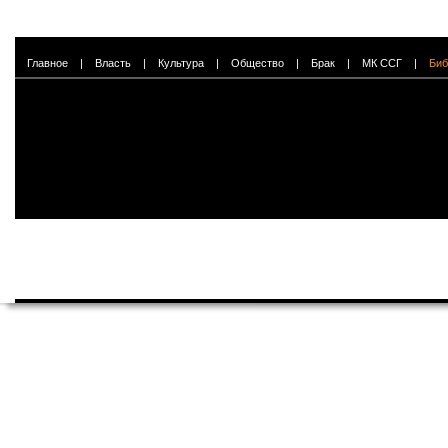
Главное
|
Власть
|
Культура
|
Общество
|
Брак
|
МК ССГ
|
Биб