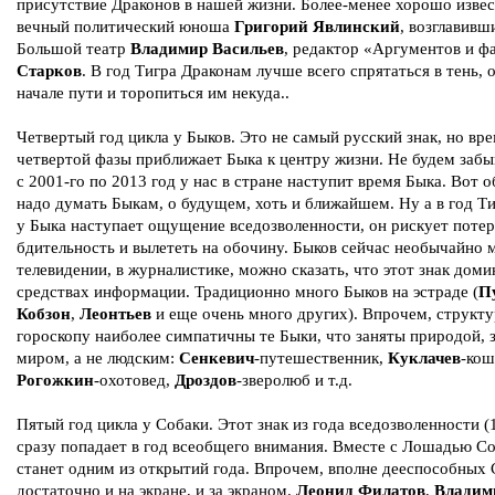
присутствие Драконов в нашей жизни. Более-менее хорошо изве
вечный политический юноша
Григорий Явлинский
, возглавивш
Большой театр
Владимир Васильев
, редактор «Аргументов и ф
Старков
. В год Тигра Драконам лучше всего спрятаться в тень, 
начале пути и торопиться им некуда..
Четвертый год цикла у Быков. Это не самый русский знак, но вр
четвертой фазы приближает Быка к центру жизни. Не будем забы
с 2001-го по 2013 год у нас в стране наступит время Быка. Вот о
надо думать Быкам, о будущем, хоть и ближайшем. Ну а в год Ти
у Быка наступает ощущение вседозволенности, он рискует потер
бдительность и вылететь на обочину. Быков сейчас необычайно 
телевидении, в журналистике, можно сказать, что этот знак доми
средствах информации. Традиционно много Быков на эстраде (
П
Кобзон
,
Леонтьев
и еще очень много других). Впрочем, структ
гороскопу наиболее симпатичны те Быки, что заняты природой,
миром, а не людским:
Сенкевич
-путешественник,
Куклачев
-кош
Рогожкин
-охотовед,
Дроздов
-зверолюб и т.д.
Пятый год цикла у Собаки. Этот знак из года вседозволенности (
сразу попадает в год всеобщего внимания. Вместе с Лошадью С
станет одним из открытий года. Впрочем, вполне дееспособных 
достаточно и на экране, и за экраном.
Леонид Филатов
,
Владим