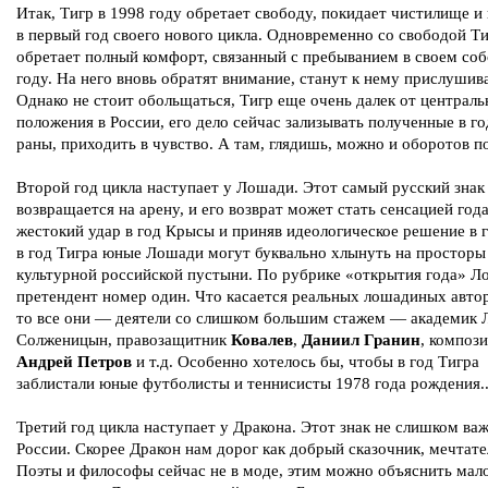
Итак, Тигр в 1998 году обретает свободу, покидает чистилище и
в первый год своего нового цикла. Одновременно со свободой Т
обретает полный комфорт, связанный с пребыванием в своем со
году. На него вновь обратят внимание, станут к нему прислушив
Однако не стоит обольщаться, Тигр еще очень далек от централь
положения в России, его дело сейчас зализывать полученные в г
раны, приходить в чувство. А там, глядишь, можно и оборотов п
Второй год цикла наступает у Лошади. Этот самый русский знак
возвращается на арену, и его возврат может стать сенсацией год
жестокий удар в год Крысы и приняв идеологическое решение в 
в год Тигра юные Лошади могут буквально хлынуть на просторы
культурной российской пустыни. По рубрике «открытия года» 
претендент номер один. Что касается реальных лошадиных авто
то все они — деятели со слишком большим стажем — академик 
Солженицын, правозащитник
Ковалев
,
Даниил Гранин
, композ
Андрей Петров
и т.д. Особенно хотелось бы, чтобы в год Тигра
заблистали юные футболисты и теннисисты 1978 года рождения.
Третий год цикла наступает у Дракона. Этот знак не слишком ва
России. Скорее Дракон нам дорог как добрый сказочник, мечтател
Поэты и философы сейчас не в моде, этим можно объяснить мал