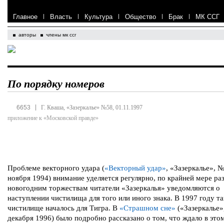
Главное
|
Власть
|
Культура
|
Общество
|
Брак
|
МК ССГ
авторы
члены мк ссг
По порядку номеров
|
6653
Г. Кваша, «Зазеркалье» №58, 01.11.1997
приложение к «Московской правде»
Проблеме векторного удара (
«Векторный удар»
, «Зазеркалье», 
ноября 1994) внимание уделяется регулярно, по крайней мере раз
новогодним торжествам читатели «Зазеркалья» уведомляются о
наступлении чистилища для того или иного знака. В 1997 году та
чистилище началось для Тигра. В
«Страшном сне»
(«Зазеркалье»
декабря 1996) было подробно рассказано о том, что ждало в это