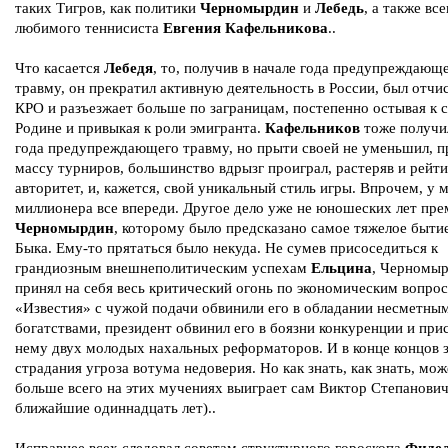
таких Тигров, как политики
Черномырдин
и
Лебедь
, а также вс
любимого теннисиста
Евгения Кафельникова
..
Что касается
Лебедя
, то, получив в начале года предупреждающ
травму, он прекратил активную деятельность в России, был отчи
КРО и разъезжает больше по заграницам, постепенно остывая к 
Родине и привыкая к роли эмигранта.
Кафельников
тоже получил
года предупреждающего травму, но прыти своей не уменьшил, п
массу турниров, большинство вдрызг проиграл, растеряв и рейти
авторитет, и, кажется, свой уникальный стиль игры. Впрочем, у 
миллионера все впереди. Другое дело уже не юношеских лет пре
Черномырдин
, которому было предсказано самое тяжелое бытие
Быка. Ему-то прятаться было некуда. Не сумев присоседиться к
грандиозным внешнеполитическим успехам
Ельцина
, Черномы
принял на себя весь критический огонь по экономическим вопрос
«Известия» с чужой подачи обвинили его в обладании несметны
богатствами, президент обвинил его в боязни конкуренции и при
нему двух молодых нахальных реформаторов. И в конце концов з
страдания угроза вотума недоверия. Но как знать, как знать, мож
больше всего на этих мучениях выиграет сам Виктор Степанович
ближайшие одиннадцать лет)..