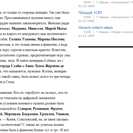
|
5848
Г. Кваша, «Зазеркалье» 
01.02.1998
а, то только со стороны женщин. Так уже было
Прощай, НЭП
|
5268
Г. Кваша, «Зазеркалье» 
ими. Прославившихся мужчин много, они
01.01.1998
трудно выявить закономерность. Женские ряды
Начало нового мира
 певицы:
Мадонна
,
Минелли
,
Мирей Матье
|
5109
Г. Кваша, «Наука и религ
ка из какого-то неведомого нам поэтического
01.01.1998
Собак:
Галина Уланова
,
Марина Неелова
,
 поэзии, и это только имена и фамилии, а ведь
 черт, строгая и высокая красота. Известно,
остаточно суровые, предпочитающие игру ума
илия, звук. И опять женщины-Собаки, но с
ртруда Стайн
и
Анна Луиза Жермена де
е, что называется, мужское. Кстати, женщин-
 такой славы, быть может, всего-то три-четыре
н и Сталь.
амилии. Кто-то «пробует» их на вкус, кто-то
тся отыскать их цифровой эквивалент.
м условием военного таланта должно быть
пожалуйста:
Суворов
,
Румянцев
,
Фрунзе
,
ий
,
Мерецков
,
Баграмян
,
Ермолов
,
Ушаков
,
я — Конев, Соколовский, но, не имея сколько-
ь соответствия? С таким же успехом можно
олжны быть в фамилии буквы «у» и «р». И вот