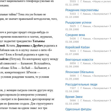
ласт национального генофонда (сколько их
|
5533
Г. Кваша, «Наука и религ
01.11.1998
веками.
Рождение перспективы
|
5333
Г. Кваша, «Зазеркалье» 
льные тайны? Тема эта уж больно не
01.10.1998
ии, не хватает правильной методологии, того,
Рыцарские успехи
|
5625
Г. Кваша, «Зазеркалье» 
01.09.1998
люч к разгадке придет откуда-нибудь со
Средние века
т времени появляются в газетах, журналах,
|
5436
Г. Кваша, «Зазеркалье» 
руг подметит триединство
Татьяны
01.08.1998
евой
. Кстати,
Доронина
и
Друбич
родились в
Корейский Кабан
 Набоков как-то в шутку сказал о пяти «Б»
|
5616
Г. Кваша, «Зазеркалье» 
что? Блок и Белый родились в один год
01.07.1998
шайтис
(Петухи). По векторному кругу между
Векторные новости
ый символист — Бальмонт. Вслушайтесь,
|
6859
Г. Кваша, «Зазеркалье» 
01.06.1998
ак облако: БЛок — БеЛый — БаЛьмонт, а
Японская Обезьяна
мле, конкретизируют: БРюсов —
|
5696
Г. Кваша, «Зазеркалье» 
а условия рождения таланта, то условия
01.05.1998
Рассудительные люди
|
7327
Г. Кваша, «Зазеркалье» 
ов, у женщин сыграла совсем другую игру.
01.04.1998
дрессировали (и невероятно успешно)
Время Змеи
 смотрит и по фамилии к дрессировщице не
|
5696
Г. Кваша, «Зазеркалье» 
щин их фамилия создала. Для структурного
01.03.1998
отала» только на одном знаке: все три
Одиозные фигуры