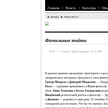
Главное
|
Власть
|
Культура
|
Общ
авторы
члены мк ссг
Фамильные тайны
|
5532
Г. Кваша, «Наука и религия», 01.11.1998
В далекие времена зарождения структурного гороск
эмпирического материала, бросились в глаза фамил
Грегор Мендель
и
Дмитрий Менделеев
— Лошад
Руссо
— художник-примитивист и
Руссо
-философ 
Змеи,
Анна Ахматова
и
Белла Ахмадулина
родил
Введенский
религиозный деятель и философ — Дра
и
Демонже
— родились в один день, 29 сентября 1
совпадений дело не пошло. Что бы это значило, б