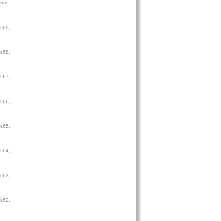
ия»,
№69,
№68,
№67,
№66,
№65,
№64,
№63,
№62,