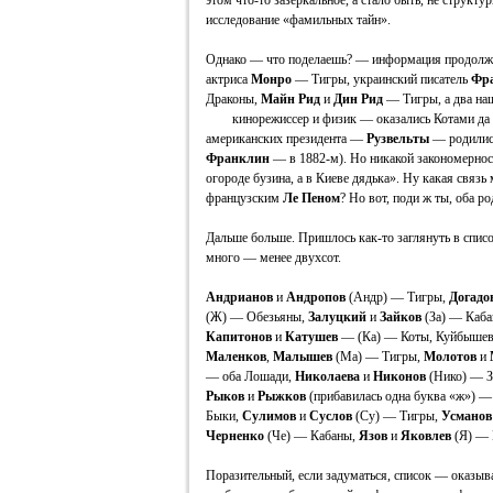
этом что-то зазеркальное, а стало быть, не структу
исследование «фамильных тайн».
Однако — что поделаешь? — информация продолжа
актриса
Монро
— Тигры, украинский писатель
Фр
Драконы,
Майн Рид
и
Дин Рид
— Тигры, а два на
кинорежиссер и физик — оказались Котами да
американских президента —
Рузвельты
— родились
Франклин
— в 1882-м). Но никакой закономерност
огороде бузина, а в Киеве дядька». Ну какая связ
французским
Ле Пеном
? Но вот, поди ж ты, оба ро
Дальше больше. Пришлось как-то заглянуть в списо
много — менее двухсот.
Андрианов
и
Андропов
(Андр) — Тигры,
Догадо
(Ж) — Обезьяны,
Залуцкий
и
Зайков
(За) — Каб
Капитонов
и
Катушев
— (Ка) — Коты, Куйбышев
Маленков
,
Малышев
(Ма) — Тигры,
Молотов
и
— оба Лошади,
Николаева
и
Никонов
(Нико) — 
Рыков
и
Рыжков
(прибавилась одна буква «ж») —
Быки,
Сулимов
и
Суслов
(Су) — Тигры,
Усманов
Черненко
(Че) — Кабаны,
Язов
и
Яковлев
(Я) — 
Поразительный, если задуматься, список — оказыв