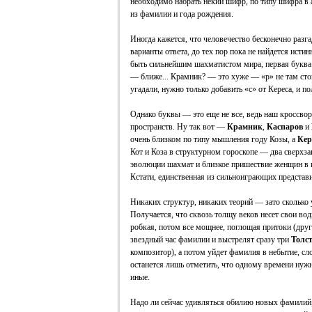
необходимо набрать некий шифр, по типу шифра в 
из фамилии и года рождения.
Иногда кажется, что человечество бесконечно разг
варианты ответа, до тех пор пока не найдется исти
быть сильнейшим шахматистом мира, первая буква 
— ближе... Крамник? — это хуже — «р» не там сто
угадали, нужно только добавить «с» от Кереса, и п
Однако буквы — это еще не все, ведь наш кроссвор
пространств. Ну так вот —
Крамник
,
Каспаров
и
очень близком по типу мышления году Козы, а
Кер
Кот и Коза в структурном гороскопе — два сверх
эволюции шахмат и близкое пришествие женщин в 
Кстати, единственная из сильноиграющих представ
Никаких структур, никаких теорий — зато сколько 
Получается, что сквозь толщу веков несет свои во
робкая, потом все мощнее, поглощая притоки (друг
звездный час фамилии и выстрелят сразу три
Толс
композитор), а потом уйдет фамилия в небытие, сл
останется лишь отметить, что одному времени нуж
иные.
Надо ли сейчас удивляться обилию новых фамилий,