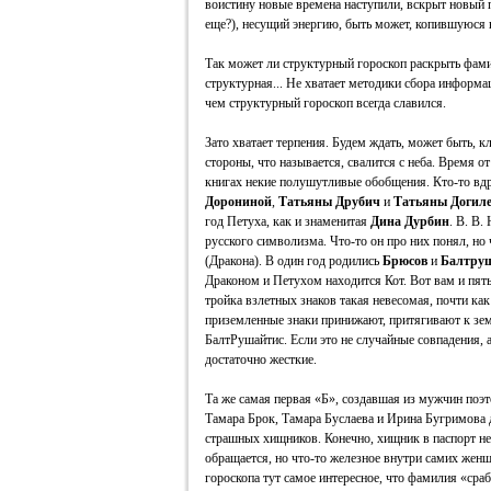
воистину новые времена наступили, вскрыт новый п
еще?), несущий энергию, быть может, копившуюся 
Так может ли структурный гороскоп раскрыть фами
структурная... Не хватает методики сбора информац
чем структурный гороскоп всегда славился.
Зато хватает терпения. Будем ждать, может быть, к
стороны, что называется, свалится с неба. Время о
книгах некие полушутливые обобщения. Кто-то вд
Дорониной
,
Татьяны Друбич
и
Татьяны Догил
год Петуха, как и знаменитая
Дина Дурбин
. В. В.
русского символизма. Что-то он про них понял, но 
(Дракона). В один год родились
Брюсов
и
Балтру
Драконом и Петухом находится Кот. Вот вам и пят
тройка взлетных знаков такая невесомая, почти к
приземленные знаки принижают, притягивают к зе
БалтРушайтис. Если это не случайные совпадения, 
достаточно жесткие.
Та же самая первая «Б», создавшая из мужчин поэт
Тамара Брок, Тамара Буслаева и Ирина Бугримова 
страшных хищников. Конечно, хищник в паспорт не
обращается, но что-то железное внутри самих жен
гороскопа тут самое интересное, что фамилия «сраб