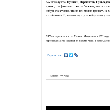
вам пожалуйста:
Пушкин
,
Лермонтов
,
Грибоедов
думаю, что фамилия — нечто большее, чем сумма бук
нибудь станет ясно, что по ней можно прочесть не х
в этой жизни. И, возможно, эту ее тайну помогут 
[1] То есть родились в год Лошади: Мендель — в 1822 году
персонажам: автор называет их знаками годов, в которых они
Поделиться
Комментарии