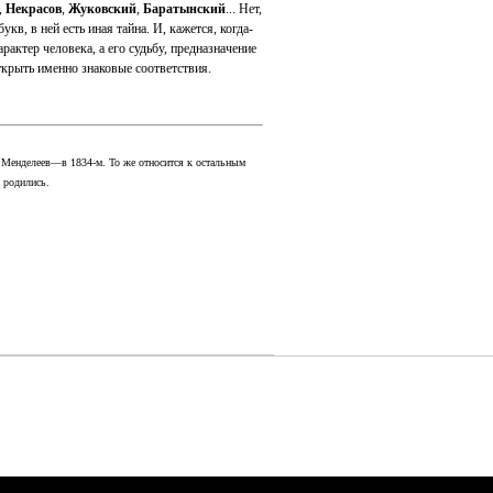
,
Некрасов
,
Жуковский
,
Баратынский
... Нет,
в, в ней есть иная тайна. И, кажется, когда-
арактер человека, а его судьбу, предназначение
открыть именно знаковые соответствия.
, Менделеев—в 1834-м. То же относится к остальным
 родились.