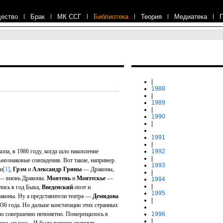
ество
|
Брак
|
МК ССГ
|
Библиотека
|
Теория
|
Медиатека
|
|
1988
|
1989
|
1990
|
1991
|
опа, в 1986 году, когда шло накопление
1992
|
ьнознаковые совпадения. Вот такие, например.
1993
и
[1]
,
Грэм
и
Александр Грины
— Драконы,
|
— вновь Драконы.
Монтень
и
Монтескье
—
1994
|
ись в год Быка,
Введенский
-поэт и
1995
коны. Ну а представители театра —
Демидова
|
936 года. Но дальше констатации этих странных
ыло совершенно непонятно. Померещилось в
1996
|