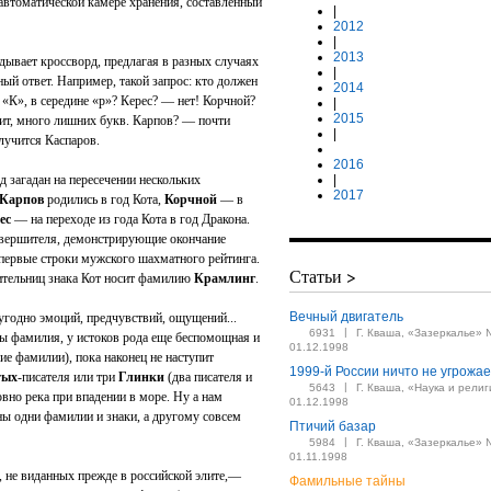
автоматической камере хранения, составленный
|
2012
|
2013
адывает кроссворд, предлагая в разных случаях
|
нный ответ. Например, такой запрос: кто должен
2014
«К», в середине «р»? Керес? — нет! Корчной?
|
2015
ит, много лишних букв. Карпов? — почти
|
олучится Каспаров.
2016
д загадан на пересечении нескольких
|
2017
Карпов
родились в год Кота,
Корчной
— в
ес
— на переходе из года Кота в год Дракона.
завершителя, демонстрирующие окончание
первые строки мужского шахматного рейтинга.
Статьи >
ительниц знака Кот носит фамилию
Крамлинг
.
Вечный двигатель
угодно эмоций, предчувствий, ощущений...
|
6931
Г. Кваша, «Зазеркалье» 
ды фамилия, у истоков рода еще беспомощная и
01.12.1998
ие фамилии), пока наконец не наступит
1999-й России ничто не угрожае
тых
-писателя или три
Глинки
(два писателя и
|
5643
Г. Кваша, «Наука и религ
овно река при впадении в море. Ну а нам
01.12.1998
ны одни фамилии и знаки, а другому совсем
Птичий базар
|
5984
Г. Кваша, «Зазеркалье» 
01.11.1998
 не виданных прежде в российской элите,—
Фамильные тайны