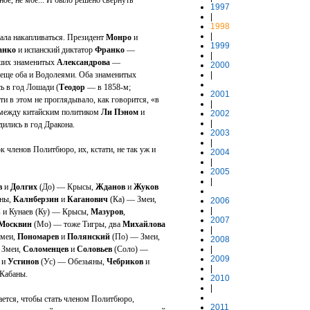
рное, не мое... И было решено свернуть
1997
|
1998
|
ла накапливаться. Президент
Монро
и
1999
анко
и испанский диктатор
Франко
—
|
ших знаменитых
Александрова
—
2000
 еще оба и Водолеями. Оба знаменитых
|
 в год Лошади (
Теодор
— в 1858-м;
2001
и в этом не проглядывало, как говорится, «в
|
ь между китайским политиком
Ли Пэном
и
2002
|
дились в год Дракона.
2003
|
к членов Политбюро, их, кстати, не так уж и
2004
|
2005
|
в
и
Долгих
(До) — Крысы,
Жданов
и
Жуков
аны,
Калнберзин
и
Каганович
(Ка) — Змеи,
2006
|
 и Кунаев (Ку) — Крысы,
Мазуров
,
2007
Москвин
(Мо) — тоже Тигры, два
Михайлова
|
Змеи,
Пономарев
и
Полянский
(По) — Змеи,
2008
 Змеи,
Соломенцев
и
Соловьев
(Соло) —
|
2009
и
Устинов
(Ус) — Обезьяны,
Чебриков
и
|
Кабаны.
2010
|
ается, чтобы стать членом Политбюро,
2011