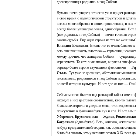
дрессировщицы родились в год Собаки.
Думаю, почти уверен, что если уж и придет разгадк
в свое время с идеологической структурой и друг
весьма многообразны в своих проявлениях, в них 
всегда более целенаправленны, единообразны. Вот
(все родились в год Собаки) — почти готовая стро
закона судьбы. Еще одна строка из тех же женщин-
Клавдия Еланская
. Вновь что-то очень близкое к
есть еще внешность, пластика — гармония, нежность
между прочим, что женщины-Собаки — существа д
игре чувств. То есть знак знаком, а нужны еще фам
гораздо более строго звучащими фамилиями —
Ге
Сталь
. Тут уже не до танцев, абстрактное мышлени
писательниц, родившихся в год Собаки и достигших
во всей истории культуры. И вот две из них — Стай
Сейчас многие бьются над разгадкой тайны имени-ф
находит в них цветовое соответствие, кто-то пытае
Знакомые астрологи уверяли меня, что непременны
присутствие в фамилии букв «у» и «р». И вот вам 
Уборевич
,
Брусилов
; или —
Жуков
,
Рокоссовск
Багратион
(одна буква). Есть, конечно, исключени
нибудь вразумительной теории, как оценить степен
было бы сказать, что у великих поэтов XIX века д