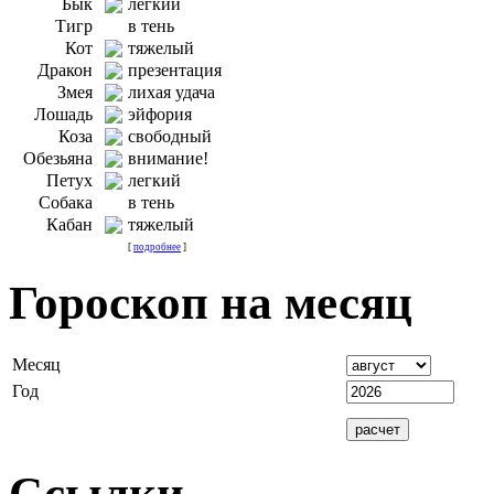
Бык
легкий
Тигр
в тень
Кот
тяжелый
Дракон
презентация
Змея
лихая удача
Лошадь
эйфория
Коза
свободный
Обезьяна
внимание!
Петух
легкий
Собака
в тень
Кабан
тяжелый
[
подробнее
]
Гороскоп на месяц
Месяц
Год
Ссылки