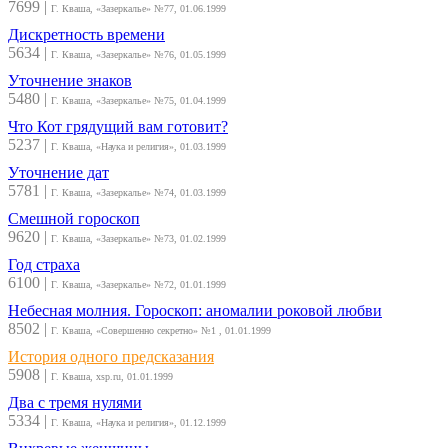
7699
|
Г. Кваша, «Зазеркалье» №77, 01.06.1999
Дискретность времени
5634
|
Г. Кваша, «Зазеркалье» №76, 01.05.1999
Уточнение знаков
5480
|
Г. Кваша, «Зазеркалье» №75, 01.04.1999
Что Кот грядущий вам готовит?
5237
|
Г. Кваша, «Наука и религия», 01.03.1999
Уточнение дат
5781
|
Г. Кваша, «Зазеркалье» №74, 01.03.1999
Смешной гороскоп
9620
|
Г. Кваша, «Зазеркалье» №73, 01.02.1999
Год страха
6100
|
Г. Кваша, «Зазеркалье» №72, 01.01.1999
Небесная молния. Гороскоп: аномалии роковой любви
8502
|
Г. Кваша, «Совершенно секретно» №1 , 01.01.1999
История одного предсказания
5908
|
Г. Кваша, xsp.ru, 01.01.1999
Два с тремя нулями
5334
|
Г. Кваша, «Наука и религия», 01.12.1999