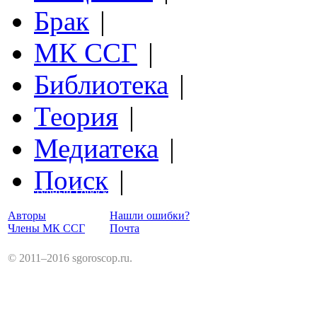
Брак
|
МК ССГ
|
Библиотека
|
Теория
|
Медиатека
|
Поиск
|
Структурный Гороскоп
Авторы
Нашли ошибки?
Члены МК ССГ
Почта
© 2011–2016 sgoroscop.ru.