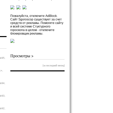
Пожалуйста, отключите AdBlock.
Сайт Sgoroscop существует за счет
средств от рекламы. Помогите сайту
и всей системе Стуктурного
гороскопа в целом - отключите
блокировщик рекламы.
Просмотры >
№95,
[за последний месяц]
с»,
№94,
№93,
№92,