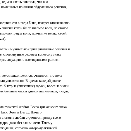
, однако жизнь показала, что она
ей помешать в принятии обдуманного решения,
родившиеся в годы Быка, наотрез отказывались
 лишены какой бы то ни было воли, но стоило
ла концентрация воли, причем не только своей,
ов).
долго и мучительно) принципиальные решения и
ые, сиюминутные решения волевому знаку
идеть ситуацию, с неожиданными резкими
 не слишком ценится, считается, что воля
воли унизительно. В идеале каждый должен
ть быстрые (внезапные) задачи, волевые знаки
жны большие массы единомышленников, людей,
мантической любви. Всего три женских знака
 Бык, Змея и Петух. Ничего
х знаков в любви стремятся прежде всего
щедро, даже без взаимности. Такому
ожидание, согласно которому активной