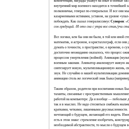
компетенции, награды укажут на опыт и боевые засл
внутренний мир военного находится в точнейшей з
полковничьи, генерал по-генеральски. И все они м
казарменными истинами, уставом, на уровне «упал-
побеждать. Как сказал генералиссимус
Суворов
:
«С
сон грядущий. /И ото сна с утра вос-став,/учи с
Все логики, кем бы они ни были, в той или иной с
математик, и астроном, и кристаллограф, если они 
думать о точности, о пространстве, о времени, о су
достаточно неожиданно оказалось, что процесс ожи
процессом умертвления (войной). Анимация (мульт
военным законам. Аниматор анализирует живую жиз
синтезирует новую, мультипликационную жизнь, сво
звук. Не случайно в нашей мультипликации домини
анимации столь же логический знак Быка (наприме
Таким образом, родители при воспитании юных Бы
таланты, связанные с пространственным мышление
работой на компьютере. Да и вообще — побольше д
так и в мыслях. Не надо стесняться снабжать мал
краткими, четкими, лишенными двусмысленности. Н
мечтающий о будущем, желающий его видеть. Име
есть в этом знаке: стремление изобретать, констру
необходимой абстрактности, то мысли о будущем вс