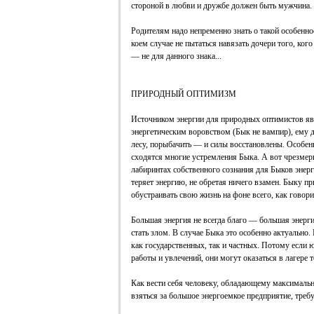
стороной в любви и дружбе должен быть мужчина.
Родителям надо непременно знать о такой особенно
коем случае не пытаться навязать дочери того, ког
— не для данного знака...
ПРИРОДНЫЙ ОПТИМИЗМ
Источником энергии для природных оптимистов явл
энергетическим воровством (Бык не вампир), ему д
лесу, порыбачить — и силы восстановлены. Особен
сходятся многие устремления Быка. А вот чрезмерн
лабиринтах собственного сознания для Быков энерге
теряет энергию, не обретая ничего взамен. Быку п
обустраивать свою жизнь на фоне всего, как говори
Большая энергия не всегда благо — большая энерг
стать злом. В случае Быка это особенно актуально.
как государственных, так и частных. Потому если
работы и увлечений, они могут оказаться в лагере 
Как вести себя человеку, обладающему максималь
взяться за большое энергоемкое предприятие, тре