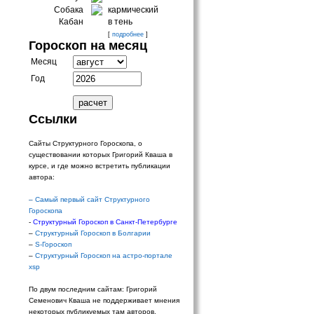
Собака
кармический
Кабан
в тень
[
подробнее
]
Гороскоп на месяц
Месяц
Год
Ссылки
Сайты Структурного Гороскопа, о
существовании которых Григорий Кваша в
курсе, и где можно встретить публикации
автора:
–
Самый первый сайт Структурного
Гороскопа
-
Структурный Гороскоп в Санкт-Петербурге
–
Структурный Гороскоп в Болгарии
–
S-Гороскоп
–
Структурный Гороскоп на астро-портале
xsp
По двум последним сайтам: Григорий
Семенович Кваша не поддерживает мнения
некоторых публикуемых там авторов.