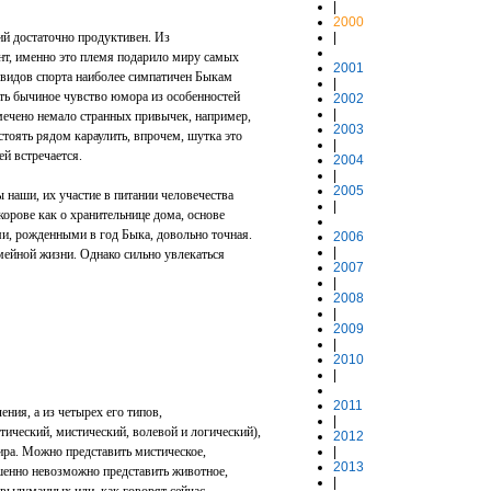
|
2000
ий достаточно продуктивен. Из
|
нт, именно это племя подарило миру самых
2001
 видов спорта наиболее симпатичен Быкам
|
ь бычиное чувство юмора из особенностей
2002
|
амечено немало странных привычек, например,
2003
 стоять рядом караулить, впрочем, шутка это
|
ей встречается.
2004
|
2005
 наши, их участие в питании человечества
|
корове как о хранительнице дома, основе
и, рожденными в год Быка, довольно точная.
2006
|
мейной жизни. Однако сильно увлекаться
2007
|
2008
|
2009
|
2010
|
2011
ия, а из четырех его типов,
|
ический, мистический, волевой и логический),
2012
ира. Можно представить мистическое,
|
2013
ршенно невозможно представить животное,
|