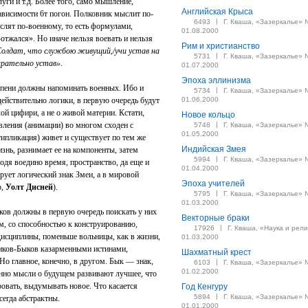
уги и т.д. Более того, само мышление,
Английская Крыса
ависимости 6т погон. Полковник мыслит по-
|
6493
Г. Кваша, «Зазеркалье» 
ыслят по-военному, то есть формулами,
01.08.2000
отжался». Но иначе нельзя воевать и нельзя
Рим и христианство
олдат, что службою живущий,/учи устав на
|
5731
Г. Кваша, «Зазеркалье» 
тарательно устав»
.
01.07.2000
Эпоха эллинизма
тепени должны напоминать военных. Ибо и
|
5734
Г. Кваша, «Зазеркалье» 
действительно логики, в первую очередь будут
01.06.2000
хой цифири, а не о живой материи. Кстати,
Новое кольцо
вления (анимации) во многом сходен с
|
5748
Г. Кваша, «Зазеркалье» 
01.05.2000
ипликация) живет и существует по тем же
Индийская Змея
нь, разнимает ее на компоненты, затем
|
5994
Г. Кваша, «Зазеркалье» 
дя воедино время, пространство, да еще и
01.04.2000
рует логический знак Змеи, а в мировой
Эпоха учителей
р,
Уолт Дисней
).
|
5795
Г. Кваша, «Зазеркалье» 
01.03.2000
ков должны в первую очередь поискать у них
Векторные браки
м, со способностью к конструированию,
|
17926
Г. Кваша, «Наука и рели
исциплины, поменьше вольницы, как в жизни,
01.03.2000
ьчиков-Быков казарменными истинами,
Шахматный крест
о главное, конечно, в другом. Бык — знак,
|
6103
Г. Кваша, «Зазеркалье» 
01.02.2000
нно мысли о будущем развивают лучшее, что
ировать, выдумывать новое. Что касается
Год Кенгуру
|
5894
Г. Кваша, «Зазеркалье» 
егда абстрактны.
01.01.2000