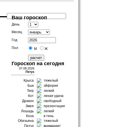
Ваш гороскоп
День
Месяц
Год
Пол
М
Ж
Гороскоп на сегодня
07.08.2026
Петух
Крыса
тяжелый
Бык
эйфория
Тигр
легкий
Кот
лихая удача
Дракон
свободный
Змея
презентация
Лошадь
легкий
Коза
в тень
Обезьяна
тяжелый
Петух
внимание!