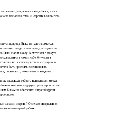
сти девочек, рожденных в годы Быка, и ни в
о она не полюбила сама. «Стерпится-слюбится»
яется природа. Быку не надо заниматься
остаточно съездить на природу, походить по
но Быки любят охоту. В охоте как в фокусе
о ковыряться в самом себе, блуждать в
тически не безопасно, в таких ситуациях он
ристало быть простым, естественным,
тся, посконного, домотканого, кондового.
ия, не нашедшая доброго применения, может
 Именно этот знак лидирует среди террористов,
 юным Быкам не обеспечить широкий фронт
террористов.
ным запасом энергии? Отвечаю определенно:
бующее планомерной работы.