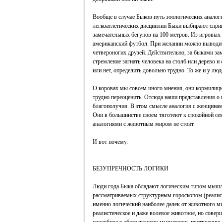
Вообще в случае Быков путь зоологических аналог
легкоатлетических дисциплин Быки выбирают спри
замечательных бегунов на 100 метров. Из игровых
американский футбол. При желании можно выводит
четвероногих друзей. Действительно, за быками з
стремление загнать человека на столб или дерево и
или нет, определить довольно трудно. То же и у люд
О коровах мы совсем иного мнения, они кормилицы
трудно переоценить. Отсюда наши представления о 
благополучия. В этом смысле аналогия с женщинам
Они в большинстве своем тяготеют к спокойной се
аналогиями с животным миром не стоит.
И вот почему.
БЕЗУПРЕЧНОСТЬ ЛОГИКИ
Люди года Быка обладают логическим типом мышлен
рассматриваемых структурным гороскопом (реалист
именно логический наиболее далек от животного м
реалистическое и даже волевое животное, но сове