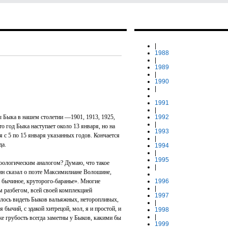
|
1988
|
1989
|
1990
|
1991
|
ы Быка в нашем столетии —1901, 1913, 1925,
1992
|
что год Быка наступает около 13 января, но на
1993
я с 5 по 15 января указанных годов. Кончается
|
да.
1994
|
1995
зоологическим аналогом? Думаю, что такое
|
ин сказал о поэте Максимилиане Волошине,
о бычиное, круторого-баранье». Многие
1996
|
 разбегом, всей своей комплекцией
1997
лось видеть Быков вальяжных, неторопливых,
|
 бычий, с эдакой хитрецой, мол, я и простой, и
1998
|
же грубость всегда заметны у Быков, какими бы
1999