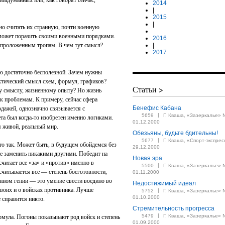
выдуманных или, как говорят сейчас,
2014
|
2015
|
о считать их странную, почти военную
в может поразить своими военными порядками.
2016
 проложенным тропам. В чем тут смысл?
|
2017
ю достаточно бесполезной. Зачем нужны
ктический смысл схем, формул, графиков?
Статьи >
му смыслу, жизненному опыту? Но жизнь
 к проблемам. К примеру, сейчас сфера
Бенефис Кабана
родажей, однозначно связывается с
|
5659
Г. Кваша, «Зазеркалье» 
ета был когда-то изобретен именно логиками.
01.12.2000
я живой, реальный мир.
Обезьяны, будьте бдительны!
|
5677
Г. Кваша, «Спорт-экспрес
то так. Может быть, в будущем обойдемся без
29.12.2000
 не заменить никакими другими. Победит на
Новая эра
считает все «за» и «против» именно в
|
5500
Г. Кваша, «Зазеркалье» 
читывается все — степень боеготовности,
01.11.2000
енном гении — это умение свести воедино во
Недостижимый идеал
своих и о войсках противника. Лучше
|
5752
Г. Кваша, «Зазеркалье» 
01.10.2000
 справится никто.
Стремительность прогресса
|
5479
Г. Кваша, «Зазеркалье» 
рмула. Погоны показывают род войск и степень
01.09.2000