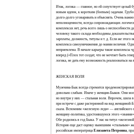
Итак, логика — главное, но ей сопутствует целый б
новым идеям, к коротким (боевым) задачам. Грубо 
долго-долго уговаривать и объяснять. Очень важн
неполноценности, всегда сопровождающих логичес
комплексах нет, речь всего лишь о неспособности 
человеку такого склада необходимы доказательства
зарплаты, должность, титулы и т. д. Если же этого 
комплекса самоуничижения до мании величия. Одна
неприемлема. В начале карьеры такие комплексы ч
вперед («Плох тот солдат, что не мечтает быть ген
логика, не дать ему возможность реализоваться на вз
ЖЕНСКАЯ ВОЛЯ
Мужчина-Бык всегда стремится продемонстрироват
довольно слабым. Иначе у женщин-Быков. Они мог
но внутри у них — стальная воля. Впрочем, шила в
при встрече с даже растерянной на вид женщиной-
скала. Вспомним «железную леди» — английского
женщину-политика, удостоившуюся этого «звания
Обе родились в год Быка. У нас на титул «железно
История еще даст оценку нынешним «стальным» же
российская императрица
Елизавета Петровна
, пр