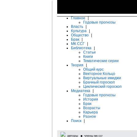
Главное
|
Годовые прогнозы
Власть
|
Культура
|
Общество
|
Брак
|
МК ССГ
|
Библиотека
|
Статьи
Книги
Тематические серии
Теория
|
Общий курс
Векторное Кольцо
Виртуальные имиджи
Брачный гороскоп
Циклический гороскоп
Медиатека
|
Годовые прогнозы
История
Брак
Возрасты
Карьера
Разное
Поиск
|
авторы
члены мк ссг