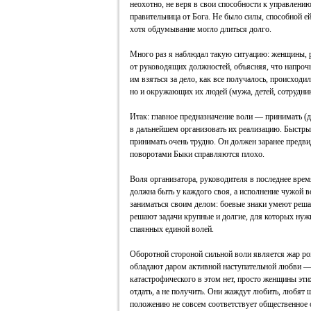
неохотно, не веря в свои способности к управлению
правительница от Бога. Не было силы, способной 
хотя обдумывание могло длиться долго.
Много раз я наблюдал такую ситуацию: женщины, 
от руководящих должностей, объясняя, что напрочь
им взяться за дело, как все получалось, происходи
но и окружающих их людей (мужа, детей, сотрудник
Итак: главное предназначение воли — принимать (
в дальнейшем организовать их реализацию. Быстр
принимать очень трудно. Он должен заранее предв
поворотами Быки справляются плохо.
Воля организатора, руководителя в последнее время
должна быть у каждого своя, а исполнение чужой 
заниматься своим делом: боевые знаки умеют реша
решают задачи крупные и долгие, для которых ну
спаянных единой волей.
Оборотной стороной сильной воли является жар ро
обладают даром активной наступательной любви —
катастрофического в этом нет, просто женщины эти
отдать, а не получить. Они жаждут любить, любят 
положению не совсем соответствует общественное 