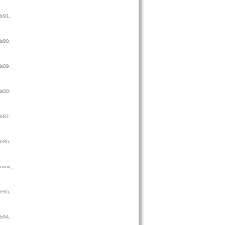
№91,
№90,
№89,
№88,
№87,
№86,
гия»,
№85,
№84,