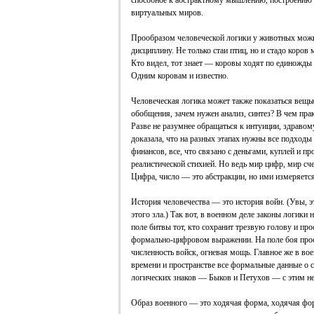
способное к абстрактному мышлению, построению 
виртуальных миров.
Прообразом человеческой логики у животных можн
дисциплину. Не только стаи птиц, но и стадо коро
Кто видел, тот знает — коровы ходят по единожды
Одним коровам и известно.
Человеческая логика может также показаться вещь
обобщения, зачем нужен анализ, синтез? В чем пра
Разве не разумнее обращаться к интуиции, здраво
доказала, что на разных этапах нужны все подходы
финансов, все, что связано с деньгами, куплей и п
реалистической стихией. Но ведь мир цифр, мир сч
Цифра, число — это абстракции, но ими измеряетс
История человечества — это история войн. (Увы, э
этого зла.) Так вот, в военном деле законы логики
поле битвы тот, кто сохранит трезвую голову и про
формально-цифровом выражении. На поле боя прос
численность войск, огневая мощь. Главное же в во
времени и пространстве все формальные данные о 
логических знаков — Быков и Петухов — с этим не
Образ военного — это ходячая форма, ходячая фо