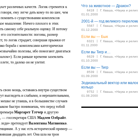
Что за животное — Дракон?
укет различных качеств. Логик стремится к
|
6418
Г. Кваша, «Наука и религ
говоря, ему легче дать кому-то по шее, чем
01.01.2000
о помнить о существовании комплексов
2001-й — год великого перелом
кое мышление. Ничего плохого в этих
|
5587
Г. Кваша, «Наука и религ
дать самому себе реальную оценку. И потому
01.12.2000
 его состоятельности: погоны, размер
Если вы — Бык
нет, то логик страдает, совершая прыжки от
|
6321
Г. Кваша, «Наука и религ
ко борьба с комплексами категорически
01.11.2000
резвычайно полезны, ибо помогают двигаться
Если вы Тигр и…
ералом»). Если раньше времени заземлить
|
6629
Г. Кваша, «Наука и религ
01.10.2000
лете, то далеко он не улетит.
Если вы — Тигр
|
8539
Г. Кваша, «Наука и религ
01.09.2000
Зодиакальный вектор или мало
кольцо
ь свою мощь, оставаясь внутри существом
|
9752
Г. Кваша, «Наука и религ
ут выглядеть и слабыми, и нерешительными,
01.08.2000
 мешке не утаишь, и в большинстве случаев
Быком быстро понимаешь, что перед тобой
 премьера
Маргарет Тэтчер
и другую
», — госсекретаря США
Мадлен Олбрайт
.
й леди» претендует
Валентина Матвиенко
.
нщинам. А у нас есть исторический пример —
авившая двадцать лет. Она шла на трон