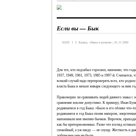
Если вы — Бык
|
6320
Г. Кваша, «Наука и религия», 01.11.2000
Для тех, кто подзабыл гороскоп, напомню, что год
1937, 1949, 1961, 1973, 1985 и 1997-й. Считается, 
всякий случай надо перепроверять всех, кто родилс
власть Быка в начале января следующего за ним го
Правомерно ли сравнивать людей данного знака с 
сравнение вполне допустимо. К примеру, Иван Бун
родившемся в год Быка: «Было в его облике что-т
родившиеся в год Быка своим напором, энергичным
напоминали мне именно бычков. Впрочем, приходи
как бы приторможенных. Разве что взгляд оставался
спокойный, а уж наеду — не спущу. Жесткость и да
добряками они ни были.