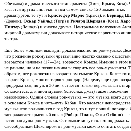
Обезьяна) и драматического темперамента (Змея, Крыса, Коза). 
касается других англичан в том самом списке 120 знаменитых
драматургов, то тут и
Кристофер Марло
(Крыса), и
Бернард Ш
(Дракон),
Оскар Уайльд
(Тигр) и
Ричард Шеридан
(Коза),
Харо
Пинтер
(Лошадь) и многие другие. Центральное положение Англ
мировой драматургии доказывает историческое первенство англ
театра.
Еще более мощным выглядит доказательство по рок-музыке. Дело
что рождение рок-музыки чрезвычайно жестко связано с шестым
возрастом человека (17—24), возрастом Крысы. Именно в этом в
не раньше, но и не позже начинали творить все рок-музыканты. 
образом, все рок-звезды в возрастном смысле Крысы. Более того
возраст Крысы, многие теряют рок-дар. (На деле, еще один возр
продержаться, но уж в 30 лет остается только пережевывать стар
Согласитесь, для иной музыки (классика, джаз) такое положение
невозможно. Одним словом рок-музыка — это музыка всего двух
в основном Крыса и чуть-чуть Кабан. Что касается непосредств
музыкантов родившихся в год Крысы, то и тут полный порядок.
завораживает крысиный вокал (
Роберт Плант
,
Оззи Осборн
) — 
истинная душа рок-музыки. Остальные могут только подражать.
Своеобразным Шекспиром от рок-музыки можно считать создат