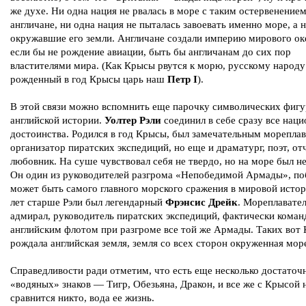
же духе. Ни одна нация не рвалась в море с таким остервенением
англичане, ни одна нация не пыталась завоевать именно море, а 
окружавшие его земли. Англичане создали империю мирового оке
если бы не рождение авиации, быть бы англичанам до сих пор
властителями мира. (Как Крысы рвутся к морю, русскому народу
рожденный в год Крысы царь наш
Петр I
).
В этой связи можно вспомнить еще парочку символических фигу
английской истории.
Уолтер Рэли
соединил в себе сразу все нац
достоинства. Родился в год Крысы, был замечательным мореплав
организатор пиратских экспедиций, но еще и драматург, поэт, о
любовник. На суше чувствовал себя не твердо, но на море был н
Он один из руководителей разгрома «Непобедимой Армады», по
может быть самого главного морского сражения в мировой истор
лет старше Рэли был легендарный
Фрэнсис Дрейк
. Мореплавател
адмирал, руководитель пиратских экспедиций, фактически коман
английским флотом при разгроме все той же Армады. Таких вот
рождала английская земля, земля со всех сторон окруженная мор
Справедливости ради отметим, что есть еще несколько достаточ
«водяных» знаков — Тигр, Обезьяна, Дракон, и все же с Крысой 
сравнится никто, вода ее жизнь.