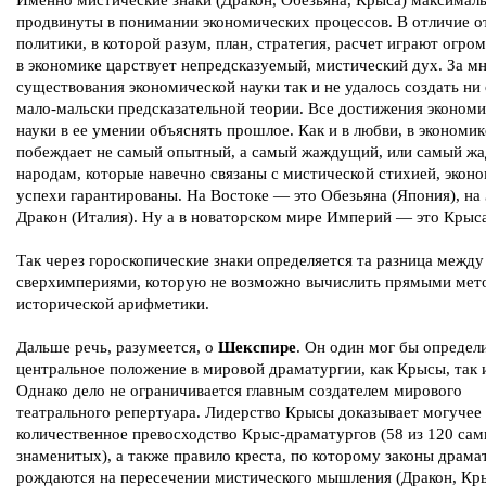
Именно мистические знаки (Дракон, Обезьяна, Крыса) максимал
продвинуты в понимании экономических процессов. В отличие о
политики, в которой разум, план, стратегия, расчет играют огро
в экономике царствует непредсказуемый, мистический дух. За м
существования экономической науки так и не удалось создать ни
мало-мальски предсказательной теории. Все достижения эконом
науки в ее умении объяснять прошлое. Как и в любви, в экономик
побеждает не самый опытный, а самый жаждущий, или самый жа
народам, которые навечно связаны с мистической стихией, экон
успехи гарантированы. На Востоке — это Обезьяна (Япония), на
Дракон (Италия). Ну а в новаторском мире Империй — это Крыса
Так через гороскопические знаки определяется та разница между
сверхимпериями, которую не возможно вычислить прямыми мет
исторической арифметики.
Дальше речь, разумеется, о
Шекспире
. Он один мог бы определ
центральное положение в мировой драматургии, как Крысы, так 
Однако дело не ограничивается главным создателем мирового
театрального репертуара. Лидерство Крысы доказывает могучее
количественное превосходство Крыс-драматургов (58 из 120 са
знаменитых), а также правило креста, по которому законы драма
рождаются на пересечении мистического мышления (Дракон, Кр