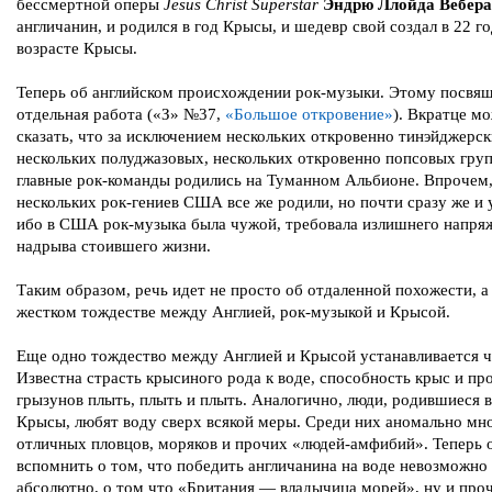
бессмертной оперы
Jesus Christ Superstar
Эндрю Ллойда Вебера
англичанин, и родился в год Крысы, и шедевр свой создал в 22 го
возрасте Крысы.
Теперь об английском происхождении рок-музыки. Этому посвя
отдельная работа («З» №37,
«Большое откровение»
). Вкратце м
сказать, что за исключением нескольких откровенно тинэйджерск
нескольких полуджазовых, нескольких откровенно попсовых груп
главные рок-команды родились на Туманном Альбионе. Впрочем
нескольких рок-гениев США все же родили, но почти сразу же и 
ибо в США рок-музыка была чужой, требовала излишнего напря
надрыва стоившего жизни.
Таким образом, речь идет не просто об отдаленной похожести, а
жестком тождестве между Англией, рок-музыкой и Крысой.
Еще одно тождество между Англией и Крысой устанавливается ч
Известна страсть крысиного рода к воде, способность крыс и пр
грызунов плыть, плыть и плыть. Аналогично, люди, родившиеся 
Крысы, любят воду сверх всякой меры. Среди них аномально мн
отличных пловцов, моряков и прочих «людей-амфибий». Теперь 
вспомнить о том, что победить англичанина на воде невозможно
абсолютно, о том что «Британия — владычица морей», ну и проч