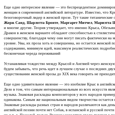
Еще одно интересное явление — это беспрецедентное доминиро
женщин в современной английской литературе. Известно, что Кр
безоговорочный лидер в женской прозе. Тут такие титанические 
Жорж Санд
,
Шарлотта Бронте
,
Маргарет Митчел
,
Мариэтта 
и многие другие. Теория утверждает, что именно Крыса, Обезьян
Дракон в женском варианте обладают способностью к стилистич
совершенству, благодаря чему они могут писать фактически на 
уровне. Увы, их проза хоть и совершенна, но остается женской п
содержанию, минимум идей, максимум реалистических подробн
бесконечная череда переживаний
Устанавливая тождество между Крысой и Англией через женскую
будем забывать, что речь идет в лучшем случае о последних двух
существовании женской прозы до ХIХ века говорить не приходит
Еще одно удивительное явление — это изобилие Крыс в английск
Дело в том, что самым интернациональным из всех искусств явл
музыка. Знаковая раскладка композиторов у всех народов приме
одинакова. Самым же национальным видом творчества остается 
Знаковые расклады разных стран и народов различаются как день
английской поэзии почти нет Собак, в испанской и русской почти