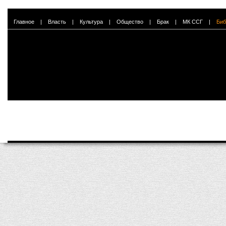
Главное
|
Власть
|
Культура
|
Общество
|
Брак
|
МК ССГ
|
Биб