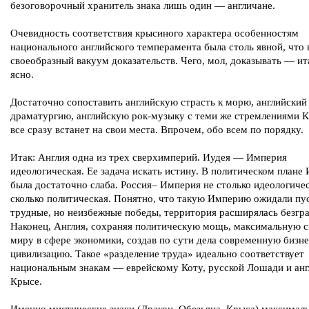
безоговорочный хранитель знака лишь один — англичане.
Очевидность соответствия крысиного характера особенностям
национального английского темперамента была столь явной, что 
своеобразный вакуум доказательств. Чего, мол, доказывать — ит
ясно.
Достаточно сопоставить английскую страсть к морю, английский 
драматургию, английскую рок-музыку с теми же стремлениями К
все сразу встанет на свои места. Впрочем, обо всем по порядку.
Итак: Англия одна из трех сверхимперий. Иудея — Империя
идеологическая. Ее задача искать истину. В политическом плане
была достаточно слаба. Россия– Империя не столько идеологичес
сколько политическая. Понятно, что такую Империю ожидали пу
трудные, но неизбежные победы, территория расширялась безгр
Наконец, Англия, сохраняя политическую мощь, максимальную с
миру в сфере экономики, создав по сути дела современную бизне
цивилизацию. Такое «разделение труда» идеально соответствует
национальным знакам — еврейскому Коту, русской Лошади и анг
Крысе.