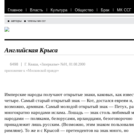
Главное
|
Власть
|
Культура
|
Общество
|
Брак
|
МК ССГ
авторы
члены мк ссг
Английская Крыса
|
6498
Г. Кваша, «Зазеркалье» №91, 01.08.2000
приложение к «Московской правде»
Имперские народы получают открытые знаки, каковых, как извес
четыре. Самый старый открытый знак — Кот, достался евреям и,
возможно, армянам. Самый молодой открытый знак — Петух, р
многократно народами ислама. Лошадь — знак столь любимый 
народами — поляками, белорусами, ирландцами, безоговорочно
принадлежит лишь русским. (Возможно, этим знаком пользовали
римляне). То же и с Крысой — претендентов на знак много, но