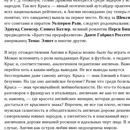
ну и т. д. Пожалуй, только Драконы находятся среди лидеров у в
народов. Так вот Крыса — явный поэтический аутсайдер практич
всех национальных рейтингах, в Англии неожиданно (ну теперь-
понятно, что ожидаемо) вышла на первое место. Вслед за
Шексп
его сонетами и пиратом
Уолтером Рэли
, следуют родоначальник
Эдмунд Спенсер
,
Сэмюэл Батлер
, великий романтик
Перси Би
предводитель «Братства прерафаэлитов»
Данте Габриел Россет
американец
Томас Элиот
и многие другие.
В игру отождествления Англии и Крысы можно было бы играть е
Можно вспомнить о роли нападающих-Крыс в футболе, о педант
Крыс и, соответственно, аналогичном педантизме англичан. Важн
перейти хоть к каким-нибудь выводам. Не все выводы кажутся
бесспорными даже самому автору. Крыса — знак близкий к бла
безумию. Но где оно английское безумие? Разве что среди болел
Крыса — знак чрезвычайной любвиобильности. Но что-то больш
разговоров о французах и итальянцах, англичане же как-то вне м
и, наконец, — где красота английских женщин, которая должна и
достаться от крысиного знака? Впрочем, не все так плохо, истин
мужская галантность и обходительность англичан дороже дешев
саморекламы южных народов, а элегантность и изысканный вкус
англичанок дороже внешней роскоши и идеальных черт лица. В 
случае, Англия как остров любви явно недооценена миром.