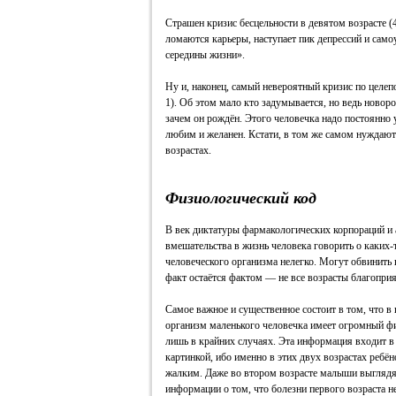
Страшен кризис бесцельности в девятом возрасте (
ломаются карьеры, наступает пик депрессий и само
середины жизни».
Ну и, наконец, самый невероятный кризис по целе
1). Об этом мало кто задумывается, но ведь новоро
зачем он рождён. Этого человечка надо постоянно у
любим и желанен. Кстати, в том же самом нуждаютс
возрастах.
Физиологический код
В век диктатуры фармакологических корпораций и 
вмешательства в жизнь человека говорить о каких
человеческого организма нелегко. Могут обвинить в
факт остаётся фактом — не все возрасты благоприя
Самое важное и существенное состоит в том, что в
организм маленького человечка имеет огромный фи
лишь в крайних случаях. Эта информация входит в 
картинкой, ибо именно в этих двух возрастах реб
жалким. Даже во втором возрасте малыши выглядят
информации о том, что болезни первого возраста н