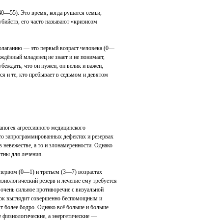
40—55). Это время, когда рушатся семьи,
убийств, его часто называют «кризисом
полаганию — это первый возраст человека (0—
ждённый младенец не знает и не понимает,
беждать, что он нужен, он велик и важен,
я и те, кто пребывает в седьмом и девятом
апогея агрессивного медицинского
-то запрограммированных дефектах и резервах
 невежестве, а то и злонамеренности. Однако
тны для лечения.
 первом (0—1) и третьем (3—7) возрастах
зиологический резерв и лечение ему требуется
очень сильное противоречие с визуальной
ёнок выглядит совершенно беспомощным и
 более бодро. Однако всё больше и больше
е физиологические, а энергетические —