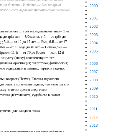
|
этот феномен. Недавно им был открыт
2000
кже имеет огромное практическое значение.
|
2001
|
2002
|
века соответствует определённому знаку (1‑й
2003
а до трёх лет — Обезьяна; 3‑й — от трёх до
|
ь; 5‑й — от 12 до 17 лет — Бык; 6‑й — от 17
2004
 8‑й — от 31 года до 40 лет — Собака; 9‑й —
|
2005
Дракон; 11‑й — от 70 до 85 лет — Кот; 12‑й
|
 возрасту (знаку) соответствуют пять
циальная ориентация; энергетика; физиология;
2006
|
 его содержании и главных чертах и задачах.
2007
|
вый возраст (Петух). Главная идеология
2008
до решать логические задачи; что касается его
|
2009
сему; с точки зрения энергетики —
|
ивная деятельность; судьба его в самом
2010
|
2011
еристик для каждого знака.
|
2012
|
2013
|