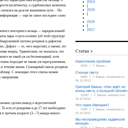
я все характеристики возрастов таблица: о
2014
рости (взлётность), о судьбоносных моментах
|
2015
 и скепсиса на долгом жизненном пути… Но
|
, информация — ещё не самое последнее слово
2016
|
2017
емого векторного кольца — парадоксальной
рыты пары «слуга-хозяин» (об этой структуре
обнаруженной системе резервов и дефектов.
о. Дефект — то, чего недостаёт, а значит, это
Статьи >
ния вперёд. Удивительно, но оказалось, что
 вовсе не такой уж он беспомощный, хотя
Накопление проблем
еловек подходит не таким уж перегруженным,
|
5056
Г. Кваша, ,
ь в течение жизни. Суммарный список резервов
 таблице. С помощью этого списка можно
О конце света
|
о завершения.
6998
Г. Кваша, mospravda.ru,
06.12.2012
Григорий Кваша: «Нас ждёт не
конец света, а большой облом!»
|
11587
Г. Кваша, subbota.com,
10.12.0012
 можно сделать вывод о недостаточной
Что такое Империя?
 То есть от рождения и до 17 лет необходимо
|
7295
Г. Кваша, mospravda.ru,
я в третьем возрасте (3—7) жажда нового
31.10.2012
Мы несправедливо задвинули
женщин...
|
9118
Г. Кваша, subbota.com,