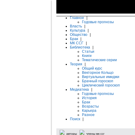
Главное
|
Годовые прогнозы
Власть
|
Культура
|
Общество
|
Брак
|
МК ССГ
|
Библиотека
|
Статьи
Книги
Тематические серии
Теория
|
Общий курс
Векторное Кольцо
Виртуальные имиджи
Брачный гороскоп
Циклический гороскоп
Медиатека
|
Годовые прогнозы
История
Брак
Возрасты
Карьера
Разное
Поиск
|
авторы
члены мк ссг