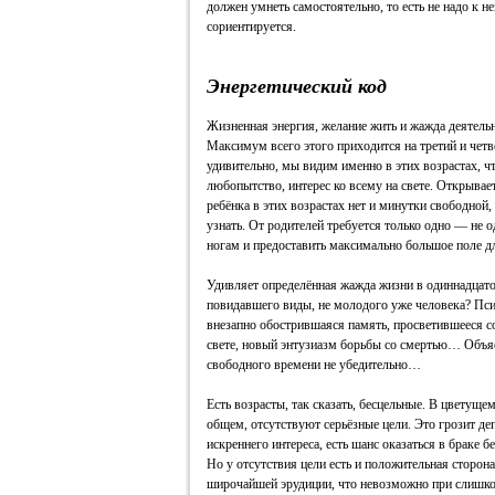
должен умнеть самостоятельно, то есть не надо к н
сориентируется.
Энергетический код
Жизненная энергия, желание жить и жажда деятель
Максимум всего этого приходится на третий и чет
удивительно, мы видим именно в этих возрастах, чт
любопытство, интерес ко всему на свете. Открывае
ребёнка в этих возрастах нет и минутки свободной, 
узнать. От родителей требуется только одно — не о
ногам и предоставить максимально большое поле д
Удивляет определённая жажда жизни в одиннадцато
повидавшего виды, не молодого уже человека? Псих
внезапно обострившаяся память, просветившееся со
свете, новый энтузиазм борьбы со смертью… Объяс
свободного времени не убедительно…
Есть возрасты, так сказать, бесцельные. В цветущем
общем, отсутствуют серьёзные цели. Это грозит деп
искреннего интереса, есть шанс оказаться в браке
Но у отсутствия цели есть и положительная сторон
широчайшей эрудиции, что невозможно при слишко