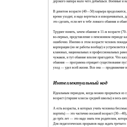
дерзкого напора мало чего добьёшься. Военные и 
В девятом возрасте (40—50) карьера продолжится, 
время уходит, и надо вертеться и изворачиваться, 
это сделать, если нет в тебе ловкого обаяния и оба
Труднее понять, зачем обаяние в 11‑м возрасте (70
во‑первых, представление о пенсионном периоде ка
ошибочно. Именно в этом возрасте человек покида
корпорации (но не работы вообще) и устремляется 
клановых, национальных и профессиональных рамо
чужаков, и тут обаяние вполне пригодится. Что каса
обаяния — программа отрицает существование пусты
уход — удел всей жизни. Вся она — продвижение в
Интеллектуальный код
Идеальным периодом, когда можно прорваться из г
возраст (старшие классы средней школы) и весь шес
А есть возрасты, в которых учить человека бессмы
портить) — это частично восьмой возраст (30—40), 
до трёх лет — это надо знать тем родителям, котор
Для педагогических прорывов надо ждать третьего 