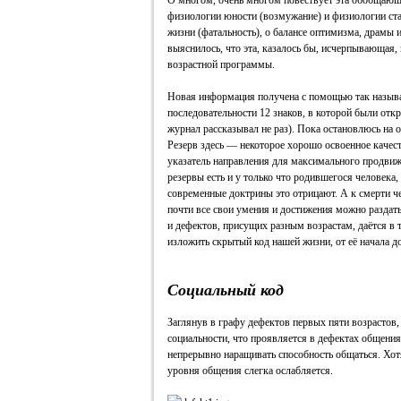
О многом, очень многом повествует эта обобщающа
физиологии юности (возмужание) и физиологии ста
жизни (фатальность), о балансе оптимизма, драмы
выяснилось, что эта, казалось бы, исчерпывающая
возрастной программы.
Новая информация получена с помощью так называ
последовательности 12 знаков, в которой были отк
журнал рассказывал не раз). Пока остановлюсь на 
Резерв здесь — некоторое хорошо освоенное качеств
указатель направления для максимального продвиже
резервы есть и у только что родившегося человека,
современные доктрины это отрицают. А к смерти ч
почти все свои умения и достижения можно раздат
и дефектов, присущих разным возрастам, даётся в
изложить скрытый код нашей жизни, от её начала д
Социальный код
Заглянув в графу дефектов первых пяти возрастов,
социальности, что проявляется в дефектах общения.
непрерывно наращивать способность общаться. Хот
уровня общения слегка ослабляется.