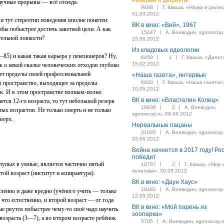
Резервы и дефекты
научные прорывы — всё отсюда.
|
9488
Г. Кваша, «Наука и религ
01.03.2012
и тут стереотип поведения вполне понятен:
ВК в кино: «Вий», 1967
дабы побыстрее достичь заветной цели. А как
|
15447
А. Воеводин, sgoroscop.
ятельной ловкости?
23.06.2012
Из кладовых идеологии
—85) и какая такая карьера у пенсионеров? Ну,
|
|
6459
1
Г. Кваша, «Дилет
15.02.2012
к о некой свалке человеческих отходов глубоко
ет пределы своей профессиональной
«Наша газета», интервью
|
в пространство, выходящее за пределы
6930
Г. Кваша, «Наша газета»
10.05.2012
к. И в этом пространстве полным-полно
ВК в кино: «Властелин Колец»
ется 12‑го возраста, то тут небольшой резерв
|
|
19436
2
А. Воеводин,
х возрастов. Не только смерть и не только
sgoroscop.ru, 08.06.2012
верх.
Нереальные пацаны
|
31095
А. Воеводин, sgoroscop.
03.06.2012
Война начнется в 2017 году! Ро
победит
лупых в умные, является частично пятый
|
|
18797
2
Г. Кваша, «Мир 
политика», 30.05.2012
той возраст (институт и аспирантура).
ВК в кино: «Даун Хаус»
|
10482
А. Воеводин, sgoroscop.
сленно и даже вредно (учёного учить — только
12.05.2012
что естественно, и второй возраст — от года
ВК в кино: «Мой парень из
ые рвутся побыстрее чему-то своё чадо научить.
зоопарка»
возраста (3—7), а во втором возрасте ребёнок
|
5785
А. Воеводин, sgoroscop.r