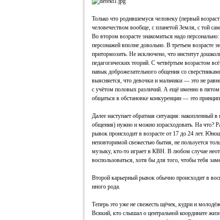
Только что родившемуся человеку (первый возрас
человечеством вообще, с планетой Земля, с той сам
Во втором возрасте знакомиться надо персонально:
персонажей вполне довольно. В третьем возрасте э
притормозить. Не исключено, что институт дошко
педагогических теорий. С четвёртым возрастом всё
навык доброжелательного общения со сверстниками
выясняется, что девочки и мальчики — это не равн
с учётом половых различий. А ещё именно в пятом 
общаться в обстановке конкуренции — это принцип
Далее наступает обратная ситуация: накопленный в
общения) нужно и можно израсходовать. На что? Р
рывок происходит в возрасте от 17 до 24 лет. Юно
неповторимой свежестью бытия, не пользуется тол
музыку, кто-то играет в КВН. В любом случае нео
воспользоваться, хотя бы для того, чтобы тебя зам
Второй карьерный рывок обычно происходит в вось
иного рода.
Теперь это уже не свежесть щёчек, кудри и молодёж
Всякий, кто слышал о центральной координате жизни