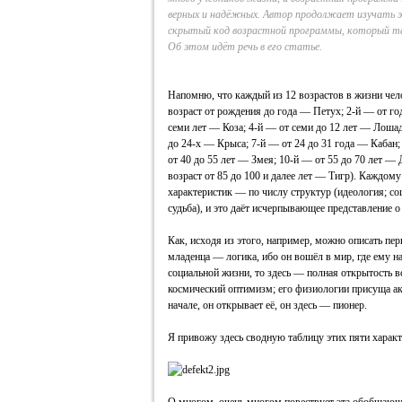
верных и надёжных. Автор продолжает изучать 
скрытый код возрастной программы, который та
Об этом идёт речь в его статье.
Напомню, что каждый из 12 возрастов в жизни чело
возраст от рождения до года — Петух; 2‑й — от год
семи лет — Коза; 4‑й — от семи до 12 лет — Лошад
до 24‑х — Крыса; 7‑й — от 24 до 31 года — Кабан;
от 40 до 55 лет — Змея; 10‑й — от 55 до 70 лет — 
возраст от 85 до 100 и далее лет — Тигр). Каждому
характеристик — по числу структур (идеология; со
судьба), и это даёт исчерпывающее представление о
Как, исходя из этого, например, можно описать пер
младенца — логика, ибо он вошёл в мир, где ему на
социальной жизни, то здесь — полная открытость в
космический оптимизм; его физиологии присуща акт
начале, он открывает её, он здесь — пионер.
Я привожу здесь сводную таблицу этих пяти характ