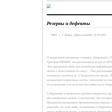
Резервы и дефекты
|
9487
Г. Кваша, «Наука и религия», 01.03.2012
О возрастной программе человека, открытой в 19
Григория КВАШИ, мы рассказывали не раз (в 2011 
Эта программа даёт нам ценнейшую информацию
жизнь и даже понять её смысл… Она рассказыва
человеком в каждом из 12 возрастов его жизни. П
называемые возрастные мосты, понимание их смы
не из пустоты и не исчезаем бесследно после см
Содержание и назначение каждого возраста у му
это невероятно важно, в частности, для постро
Программа раскрывает драматичность такого со
инвалиды, то есть люди, застрявшие в стереоти
много учебников жизни, и возрастная программа 