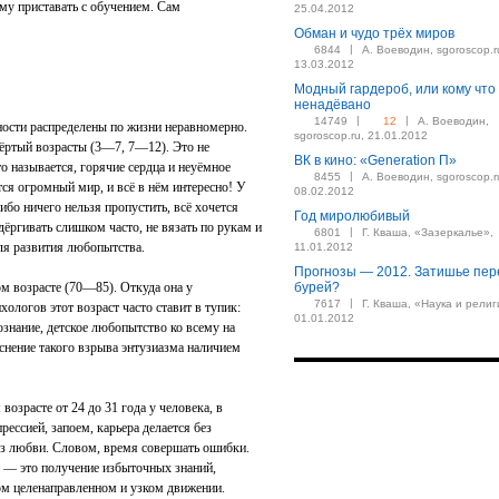
ему приставать с обучением. Сам
25.04.2012
Обман и чудо трёх миров
|
6844
А. Воеводин, sgoroscop.r
13.03.2012
Модный гардероб, или кому что
ненадёвано
|
|
14749
12
А. Воеводин,
ности распределены по жизни неравномерно.
sgoroscop.ru, 21.01.2012
вёртый возрасты (3—7, 7—12). Это не
ВК в кино: «Generation П»
о называется, горячие сердца и неуёмное
|
8455
А. Воеводин, sgoroscop.r
тся огромный мир, и всё в нём интересно! У
08.02.2012
ибо ничего нельзя пропустить, всё хочется
Год миролюбивый
дёргивать слишком часто, не вязать по рукам и
|
6801
Г. Кваша, «Зазеркалье»,
ля развития любопытства.
11.01.2012
Прогнозы — 2012. Затишье пер
м возрасте (70—85). Откуда она у
бурей?
|
7617
Г. Кваша, «Наука и религ
ологов этот возраст часто ставит в тупик:
01.01.2012
знание, детское любопытство ко всему на
нение такого взрыва энтузиазма наличием
 возрасте от 24 до 31 года у человека, в
рессией, запоем, карьера делается без
 без любви. Словом, время совершать ошибки.
а — это получение избыточных знаний,
м целенаправленном и узком движении.