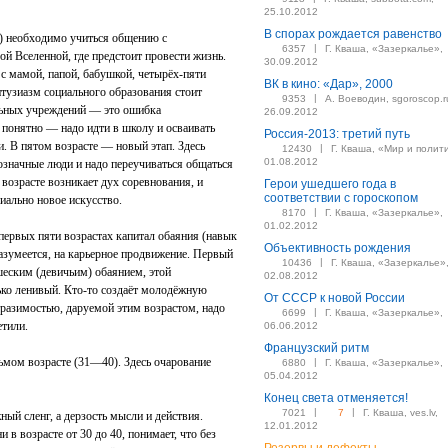
25.10.2012
В спорах рождается равенство
т) необходимо учиться общению с
|
6357
Г. Кваша, «Зазеркалье»,
ой Вселенной, где предстоит провести жизнь.
30.09.2012
 с мамой, папой, бабушкой, четырёх-пяти
ВК в кино: «Дар», 2000
нтузиазм социального образования стоит
|
9353
А. Воеводин, sgoroscop.r
льных учреждений — это ошибка
26.09.2012
 понятно — надо идти в школу и осваивать
Россия-2013: третий путь
. В пятом возрасте — новый этап. Здесь
|
12430
Г. Кваша, «Мир и полит
01.08.2012
означные люди и надо переучиваться общаться
возрасте возникает дух соревнования, и
Герои ушедшего года в
соответствии с гороскопом
иально новое искусство.
|
8170
Г. Кваша, «Зазеркалье»,
01.02.2012
 первых пяти возрастах капитал обаяния (навык
Объективность рождения
азумеется, на карьерное продвижение. Первый
|
10436
Г. Кваша, «Зазеркалье»
шеским (девичьим) обаянием, этой
02.08.2012
ько ленивый. Кто-то создаёт молодёжную
От СССР к новой России
тразимостью, даруемой этим возрастом, надо
|
6699
Г. Кваша, «Зазеркалье»,
етили.
06.06.2012
Французский ритм
мом возрасте (31—40). Здесь очарование
|
6880
Г. Кваша, «Зазеркалье»,
05.04.2012
Конец света отменяется!
|
|
7021
7
Г. Кваша, ves.lv,
ный сленг, а дерзость мысли и действия.
12.01.2012
 в возрасте от 30 до 40, понимает, что без