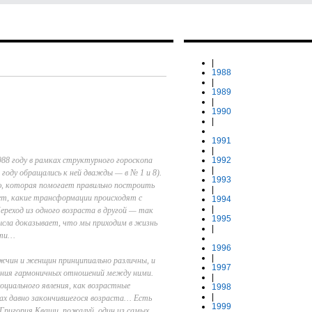
|
1988
|
1989
|
1990
|
1991
|
88 году в рамках структурного гороскопа
1992
|
году обращались к ней дважды — в № 1 и 8).
1993
, которая помогает правильно построить
|
ет, какие трансформации происходят с
1994
|
ереход из одного возраста в другой — так
1995
сла доказывает, что мы приходим в жизнь
|
ерти…
1996
|
жчин и женщин принципиально различны, и
1997
ения гармоничных отношений между ними.
|
циального явления, как возрастные
1998
|
пах давно закончившегося возраста… Есть
1999
Григория Кваши, пожалуй, один из самых