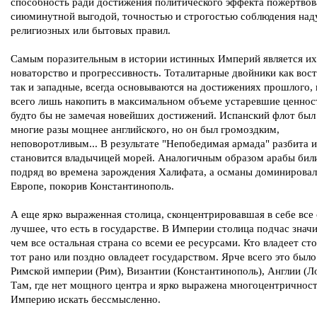
способность ради достижения политического эффекта пожертвов
сиюминутной выгодой, точностью и строгостью соблюдения на
религиозных или бытовых правил.
Самым поразительным в истории истинных Империй является их
новаторство и прогрессивность. Тоталитарные двойники как вос
так и западные, всегда основываются на достижениях прошлого,
всего лишь накопить в максимальном объеме устаревшие ценност
будто бы не замечая новейших достижений. Испанский флот был
многие разы мощнее английского, но он был громоздким,
неповоротливым... В результате "Непобедимая армада" разбита 
становится владычицей морей. Аналогичным образом арабы бил
подряд во времена зарождения Халифата, а османы доминировал
Европе, покорив Константинополь.
А еще ярко выраженная столица, сконцентрировавшая в себе все
лучшее, что есть в государстве. В Империи столица подчас знач
чем все остальная страна со всеми ее ресурсами. Кто владеет ст
тот рано или поздно овладеет государством. Ярче всего это было
Римской империи (Рим), Византии (Константинополь), Англии (Л
Там, где нет мощного центра и ярко выражена многоцентричност
Империю искать бессмысленно.