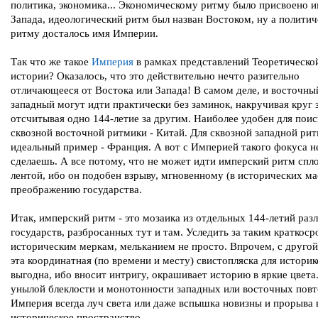
политика, экономика... Экономическому ритму было присвоено 
Запада, идеологический ритм был назван Востоком, ну а полити
ритму досталось имя Империи.
Так что же такое
Империя
в рамках представлений Теоретическо
истории? Оказалось, что это действительно нечто разительно
отличающееся от Востока или Запада! В самом деле, и восточны
западный могут идти практически без заминок, накручивая круг 
отсчитывая одно 144-летие за другим. Наиболее удобен для поис
сквозной восточной ритмики - Китай. Для сквозной западной ри
идеальный пример - Франция. А вот с Империей такого фокуса н
сделаешь. А все потому, что не может идти имперский ритм сп
лентой, ибо он подобен взрыву, мгновенному (в исторических м
преображению государства.
Итак, имперский ритм - это мозаика из отдельных 144-летий раз
государств, разбросанных тут и там. Уследить за таким краткос
историческим меркам, мельканием не просто. Впрочем, с другой
эта координатная (по времени и месту) свистопляска для истори
выгодна, ибо вносит интригу, окрашивает историю в яркие цвета
унылой блеклости и монотонности западных или восточных пов
Империя всегда луч света или даже вспышка новизны и прорыва 
историческое пространство.