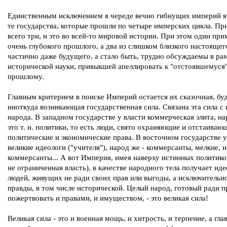
Единственным исключением в череде вечно гибнущих империй я
те государства, которые прошли по четыре имперских цикла. Пр
всего три, и это во всей-то мировой истории. При этом один при
очень глубокого прошлого, а два из слишком близкого настоящег
частично даже будущего, а стало быть, трудно обсуждаемы в ра
исторической науки, привыкшей апеллировать к "отстоявшемуся
прошлому.
Главным критерием в поиске Империй остается их сказочная, бу
ниоткуда возникающая государственная сила. Связана эта сила с
народа. В западном государстве у власти коммерческая элита, на
это т. н. политики, то есть люди, свято охраняющие и отстаиваю
политические и экономические права. В восточном государстве у
великие идеологи ("учителя"), народ же - коммерсанты, мелкие, 
коммерсанты... А вот Империя, имея наверху истинных политико
не ограниченная власть), в качестве народного тела получает иде
людей, живущих не ради своих прав или выгоды, а исключительн
правды, в том числе исторической. Целый народ, готовый ради 
пожертвовать и правами, и имуществом, - это великая сила!
Великая сила - это и военная мощь, и хитрость, и терпение, а глав