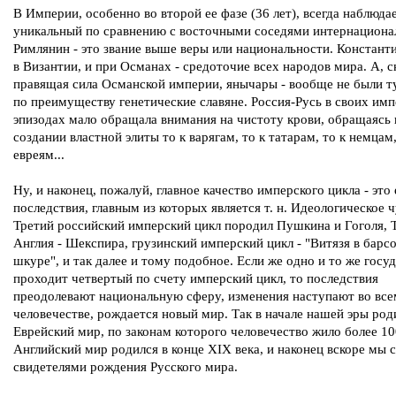
В Империи, особенно во второй ее фазе (36 лет), всегда наблюда
уникальный по сравнению с восточными соседями интернациона
Римлянин - это звание выше веры или национальности. Констант
в Византии, и при Османах - средоточие всех народов мира. А, 
правящая сила Османской империи, янычары - вообще не были т
по преимуществу генетические славяне. Россия-Русь в своих им
эпизодах мало обращала внимания на чистоту крови, обращаясь
создании властной элиты то к варягам, то к татарам, то к немцам,
евреям...
Ну, и наконец, пожалуй, главное качество имперского цикла - это 
последствия, главным из которых является т. н. Идеологическое ч
Третий российский имперский цикл породил Пушкина и Гоголя, 
Англия - Шекспира, грузинский имперский цикл - "Витязя в барс
шкуре", и так далее и тому подобное. Если же одно и то же госу
проходит четвертый по счету имперский цикл, то последствия
преодолевают национальную сферу, изменения наступают во все
человечестве, рождается новый мир. Так в начале нашей эры род
Еврейский мир, по законам которого человечество жило более 10
Английский мир родился в конце XIX века, и наконец вскоре мы 
свидетелями рождения Русского мира.