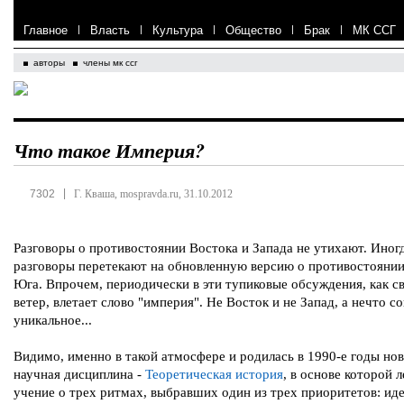
Главное
|
Власть
|
Культура
|
Общество
|
Брак
|
МК ССГ
авторы
члены мк ссг
Что такое Империя?
|
7302
Г. Кваша, mospravda.ru, 31.10.2012
Разговоры о противостоянии Востока и Запада не утихают. Иногд
разговоры перетекают на обновленную версию о противостоянии
Юга. Впрочем, периодически в эти тупиковые обсуждения, как с
ветер, влетает слово "империя". Не Восток и не Запад, а нечто 
уникальное...
Видимо, именно в такой атмосфере и родилась в 1990-е годы нов
научная дисциплина -
Теоретическая история
, в основе которой 
учение о трех ритмах, выбравших один из трех приоритетов: иде