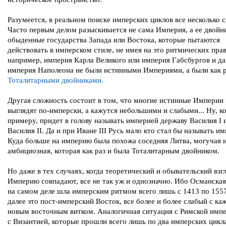
Разумеется, в реальном поиске имперских циклов все несколько 
Часто первым делом разыскивается не сама Империя, а ее двойн
обыденные государства Запада или Востока, которые пытаются
действовать в имперском стиле, не имея на это ритмических прав
например, империя Карла Великого или империя Габсбургов и д
империя Наполеона не были истинными Империями, а были как 
Тоталитарными двойниками.
Другая сложность состоит в том, что многие истинные Империи 
выглядят по-имперски, а кажутся небольшими и слабыми... Ну, ко
примеру, придет в голову называть империей державу Василия I 
Василия II. Да и при Иване III Русь мало кто стал бы называть и
Куда больше на империю была похожа соседняя Литва, могучая 
амбициозная, которая как раз и была Тоталитарным двойником.
Но даже в тех случаях, когда теоретический и обывательский взг
Империю совпадают, все не так уж и однозначно. Ибо Османска
на самом деле шла имперским ритмом всего лишь с 1413 по 1557
далее это пост-имперский Восток, все более и более слабый с к
новым восточным витком. Аналогичная ситуация с Римской имп
с Византией, которые прошли всего лишь по два имперских цикла