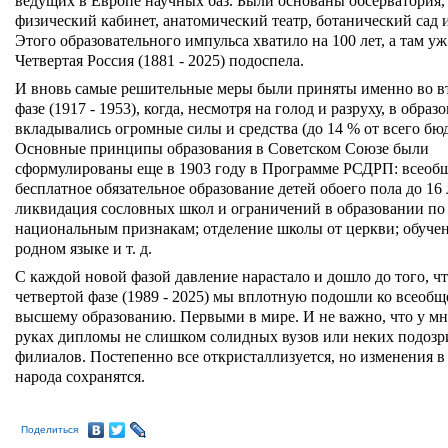
ведущих в Европе научных баз. Были основаны обсерватория,
физический кабинет, анатомический театр, ботанический сад и 
Этого образовательного импульса хватило на 100 лет, а там уж
Четвертая Россия (1881 - 2025) подоспела.
И вновь самые решительные меры были приняты именно во в
фазе (1917 - 1953), когда, несмотря на голод и разруху, в образ
вкладывались огромные силы и средства (до 14 % от всего бюд
Основные принципы образования в Советском Союзе были
сформулированы еще в 1903 году в Программе РСДРП: всеоб
бесплатное обязательное образование детей обоего пола до 16 
ликвидация сословных школ и ограничений в образовании по
национальным признакам; отделение школы от церкви; обуче
родном языке и т. д.
С каждой новой фазой давление нарастало и дошло до того, чт
четвертой фазе (1989 - 2025) мы вплотную подошли ко всеоб
высшему образованию. Первыми в мире. И не важно, что у мн
руках дипломы не слишком солидных вузов или неких подоз
филиалов. Постепенно все откристаллизуется, но изменения в
народа сохранятся.
Поделиться