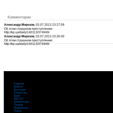
Комментарии
Александр Морозов
, 03.07.2013 23:27:09
Об этом страшном преступлении:
http://kp.ua/daily/140113/374949/
Александр Морозов
, 03.07.2013 23:26:40
Об этом страшном преступлении:
http://kp.ua/daily/140113/374949/
Главное
|
Власть
|
Культура
|
Общество
|
Брак
|
МК ССГ
|
Библиотека
|
Теория
|
Медиатека
|
Поиск
|