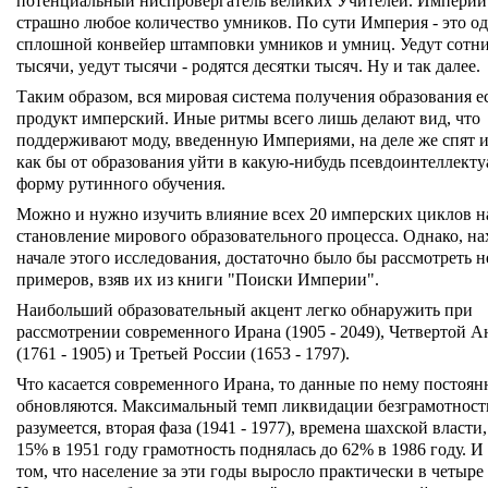
потенциальный ниспровергатель великих Учителей. Империи
страшно любое количество умников. По сути Империя - это о
сплошной конвейер штамповки умников и умниц. Уедут сотни
тысячи, уедут тысячи - родятся десятки тысяч. Ну и так далее.
Таким образом, вся мировая система получения образования е
продукт имперский. Иные ритмы всего лишь делают вид, что
поддерживают моду, введенную Империями, на деле же спят и
как бы от образования уйти в какую-нибудь псевдоинтеллект
форму рутинного обучения.
Можно и нужно изучить влияние всех 20 имперских циклов н
становление мирового образовательного процесса. Однако, на
начале этого исследования, достаточно было бы рассмотреть н
примеров, взяв их из книги "Поиски Империи".
Наибольший образовательный акцент легко обнаружить при
рассмотрении современного Ирана (1905 - 2049), Четвертой А
(1761 - 1905) и Третьей России (1653 - 1797).
Что касается современного Ирана, то данные по нему постоян
обновляются. Максимальный темп ликвидации безграмотности
разумеется, вторая фаза (1941 - 1977), времена шахской власти,
15% в 1951 году грамотность поднялась до 62% в 1986 году. И
том, что население за эти годы выросло практически в четыре 