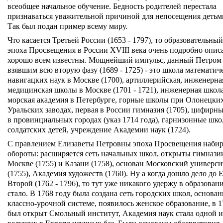
всеобщее начальное обучение. Бедность родителей перестала
признаваться уважительной причиной для непосещения детьм
Так был подан пример всему миру.
Что касается Третьей России (1653 - 1797), то образовательный
эпоха Просвещения в России XVIII века очень подробно опис
хорошо всем известны. Мощнейший импульс, данный Петром
взявшим всю вторую фазу (1689 - 1725) - это школа математич
навигацких наук в Москве (1700), артиллерийская, инженерна
медицинская школы в Москве (1701 - 1721), инженерная школ
морская академия в Петербурге, горные школы при Олонецки
Уральских заводах, первая в России гимназия (1705), цифирн
в провинциальных городах (указ 1714 года), гарнизонные шко
солдатских детей, учреждение Академии наук (1724).
С правлением Елизаветы Петровны эпоха Просвещения набир
обороты: расширяется сеть начальных школ, открыты гимнази
Москве (1755) и Казани (1758), основан Московский универси
(1755), Академия художеств (1760). Ну а когда дошло дело до
Второй (1762 - 1796), то тут уже никакого удержу в образован
стало. В 1768 году была создана сеть городских школ, основа
классно-урочной системе, появилось женское образование, в 1
был открыт Смольный институт, Академия наук стала одной и