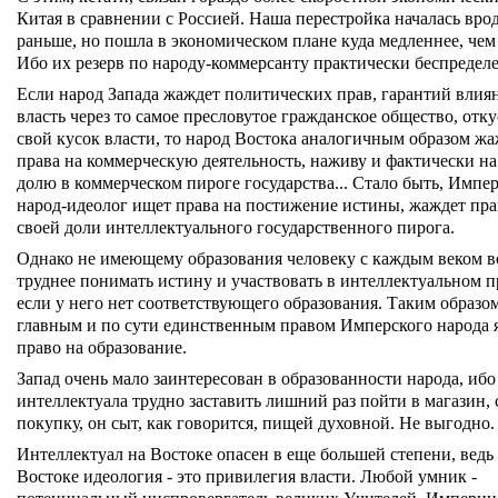
Китая в сравнении с Россией. Наша перестройка началась вро
раньше, но пошла в экономическом плане куда медленнее, чем
Ибо их резерв по народу-коммерсанту практически беспределе
Если народ Запада жаждет политических прав, гарантий влия
власть через то самое пресловутое гражданское общество, отк
свой кусок власти, то народ Востока аналогичным образом ж
права на коммерческую деятельность, наживу и фактически н
долю в коммерческом пироге государства... Стало быть, Импе
народ-идеолог ищет права на постижение истины, жаждет пра
своей доли интеллектуального государственного пирога.
Однако не имеющему образования человеку с каждым веком в
труднее понимать истину и участвовать в интеллектуальном п
если у него нет соответствующего образования. Таким образом
главным и по сути единственным правом Имперского народа 
право на образование.
Запад очень мало заинтересован в образованности народа, ибо
интеллектуала трудно заставить лишний раз пойти в магазин, 
покупку, он сыт, как говорится, пищей духовной. Не выгодно.
Интеллектуал на Востоке опасен в еще большей степени, ведь
Востоке идеология - это привилегия власти. Любой умник -