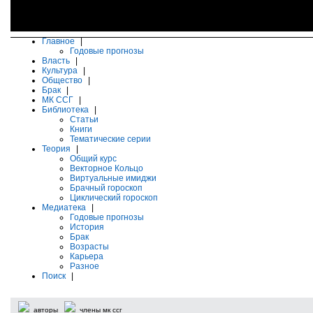
Главное
|
Годовые прогнозы
Власть
|
Культура
|
Общество
|
Брак
|
МК ССГ
|
Библиотека
|
Статьи
Книги
Тематические серии
Теория
|
Общий курс
Векторное Кольцо
Виртуальные имиджи
Брачный гороскоп
Циклический гороскоп
Медиатека
|
Годовые прогнозы
История
Брак
Возрасты
Карьера
Разное
Поиск
|
авторы
члены мк ссг