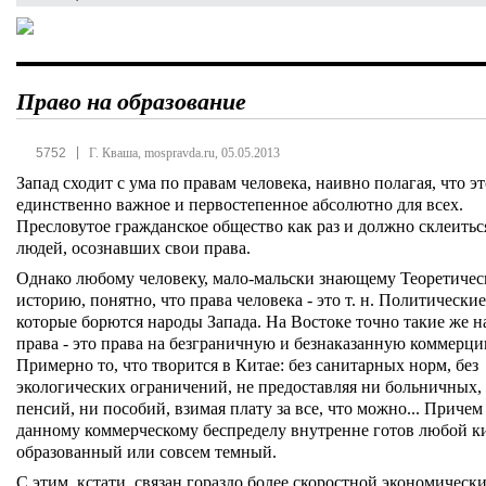
Право на образование
|
5752
Г. Кваша, mospravda.ru, 05.05.2013
Запад сходит с ума по правам человека, наивно полагая, что э
единственно важное и первостепенное абсолютно для всех.
Пресловутое гражданское общество как раз и должно склеитьс
людей, осознавших свои права.
Однако любому человеку, мало-мальски знающему Теоретиче
историю, понятно, что права человека - это т. н. Политические
которые борются народы Запада. На Востоке точно такие же 
права - это права на безграничную и безнаказанную коммерци
Примерно то, что творится в Китае: без санитарных норм, без
экологических ограничений, не предоставляя ни больничных,
пенсий, ни пособий, взимая плату за все, что можно... Причем
данному коммерческому беспределу внутренне готов любой к
образованный или совсем темный.
С этим, кстати, связан гораздо более скоростной экономическ