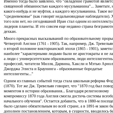
Именно тогда было заявлено, что "овладение грамотой являет
священной обязанностью каждого мусульманина"... Заметьте, 
какого-нибудь и не муфтия, а каждого мусульманина. Такое во
"средневековье" (как говорят недальновидные наблюдатели).
того или нет, но сегодняшний Иран стал одним из интеллект
лидеров планеты. И это совсем еще недавно страна безграмот
дехкан.
Много прекрасных высказываний по образовательному проры
Четвертой Англии (1761 - 1905). Так, например, Дж. Тревельян
о второй половине викторианской эпохи (1865 - 1901), заметил
наиболее "характерными людьми были не аристократы и не л
а люди с университетским образованием, люди интеллигентн
профессий, читатели Милля, Дарвина, Хаксли и Мэтью Арнол
Джорджа Элиста и Браунинга - образованные бородатые
интеллигенты..."
Одним из главных событий тогда стала школьная реформа Фо
(1870). Тот же Дж. Тревельян говорит, что "1870 год был пов
моментом в истории образования... Благодаря религиозному
компромиссу 1870 года Англия смогла достичь системы всеоб
начального обучения". Остается добавить, что в 1880-м посещ
было сделано обязательным во всей стране, а в 1891-м закон б
дополнен постановлением, которым, в сущности, вводилось б