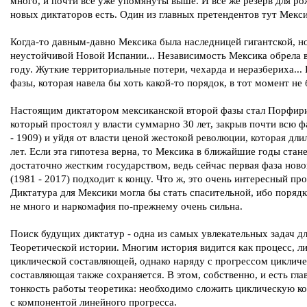
много, и почти все уже упомянуты выше. И все же резерв для р
новых диктаторов есть. Один из главных претендентов тут Мекси
Когда-то давным-давно Мексика была наследницей гигантской, н
неустойчивой Новой Испании... Независимость Мексика обрела 
году. Жуткие территориальные потери, чехарда и неразбериха...
фазы, которая навела бы хоть какой-то порядок, в тот момент не 
Настоящим диктатором мексиканской второй фазы стал Порфири
который простоял у власти суммарно 30 лет, закрыв почти всю ф
- 1909) и уйдя от власти ценой жестокой революции, которая дли
лет. Если эта гипотеза верна, то Мексика в ближайшие годы стан
достаточно жестким государством, ведь сейчас первая фаза ново
(1981 - 2017) подходит к концу. Что ж, это очень интересный про
Диктатура для Мексики могла бы стать спасительной, ибо порядк
не много и наркомафия по-прежнему очень сильна.
Поиск будущих диктатур - одна из самых увлекательных задач д
Теоретической истории. Многим история видится как процесс, 
циклической составляющей, однако наряду с прогрессом цикличе
составляющая также сохраняется. В этом, собственно, и есть гла
тонкость работы теоретика: необходимо сложить циклическую к
с компонентой линейного прогресса.