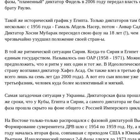
фазы, "пламенный" диктатор Фидель в 2006 году передал власть
брату Раулю.
Такой же исторический график у Египта. Только диктаторов там 
несколько: с 1956 года - Гамаль Абдель Насер, потом - Анвар Сад
Диктатор Хосни Мубарак пересидел свою фазу на 18 лет (!), чем
чрезвычайно ухудшил положение своей стран-ы.
В той же ритмической ситуации Сирия. Когда-то Сирия и Египет
единым государством. Называлось оно ОАР (1958 - 1971). Можн
предположить, что и ритм у них один и тот же. В Идеологическ
страну возглавил диктатор Хафез Асад. Он также влез в третью ф
всего лишь на семь лет (до 2000 года). А вот его сын вполне уже
третьефазник, человек куда более коллективный и мягкий.
Самая загадочная ситуация у Украины. Диктаторская фаза прошл
же сроки, что у Кубы, Египта и Сирии, а самого диктатора не бы
фаза прошла скрыто на фоне общего с Россией Имперского цикла
На Востоке только-только распрощался с фазовой диктатурой Вь
Формирование суверенитета ДРВ шло с 1954 по 1959 год. Ну, а 
году началась вторая фаза, совпавшая с приходом США в Южны
Вьетнам. Идеологический период 2-й фазы длился до 1973 года 