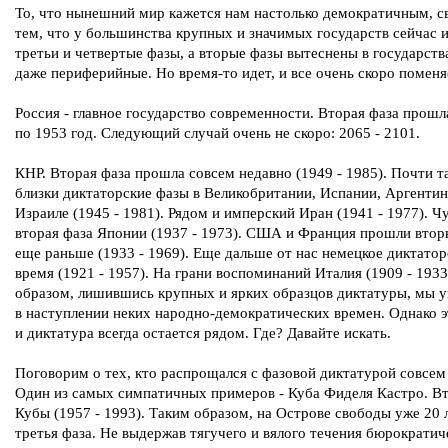
То, что нынешний мир кажется нам настолько демократичным, св
тем, что у большинства крупных и значимых государств сейчас 
третьи и четвертые фазы, а вторые фазы вытеснены в государств
даже периферийные. Но время-то идет, и все очень скоро поменя
Россия - главное государство современности. Вторая фаза прошл
по 1953 год. Следующий случай очень не скоро: 2065 - 2101.
КНР. Вторая фаза прошла совсем недавно (1949 - 1985). Почти т
близки диктаторские фазы в Великобритании, Испании, Аргентин
Израиле (1945 - 1981). Рядом и имперский Иран (1941 - 1977). Ч
вторая фаза Японии (1937 - 1973). США и Франция прошли втор
еще раньше (1933 - 1969). Еще дальше от нас немецкое диктатор
время (1921 - 1957). На грани воспоминаний Италия (1909 - 1933
образом, лишившись крупных и ярких образцов диктатуры, мы у
в наступлении неких народно-демократических времен. Однако э
и диктатура всегда остается рядом. Где? Давайте искать.
Поговорим о тех, кто распрощался с фазовой диктатурой совсем
Один из самых симпатичных примеров - Куба Фиделя Кастро. Вт
Кубы (1957 - 1993). Таким образом, на Острове свободы уже 20 
третья фаза. Не выдержав тягучего и вялого течения бюрократич