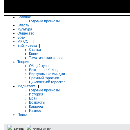
Главное
|
Годовые прогнозы
Власть
|
Культура
|
Общество
|
Брак
|
МК ССГ
|
Библиотека
|
Статьи
Книги
Тематические серии
Теория
|
Общий курс
Векторное Кольцо
Виртуальные имиджи
Брачный гороскоп
Циклический гороскоп
Медиатека
|
Годовые прогнозы
История
Брак
Возрасты
Карьера
Разное
Поиск
|
авторы
члены мк ссг