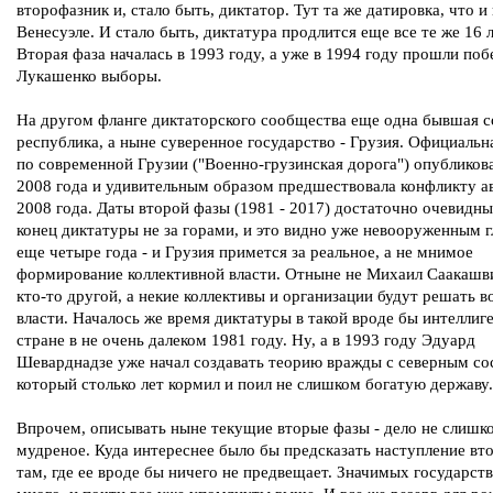
второфазник и, стало быть, диктатор. Тут та же датировка, что и 
Венесуэле. И стало быть, диктатура продлится еще все те же 16 л
Вторая фаза началась в 1993 году, а уже в 1994 году прошли по
Лукашенко выборы.
На другом фланге диктаторского сообщества еще одна бывшая с
республика, а ныне суверенное государство - Грузия. Официальн
по современной Грузии ("Военно-грузинская дорога") опубликов
2008 года и удивительным образом предшествовала конфликту а
2008 года. Даты второй фазы (1981 - 2017) достаточно очевидны
конец диктатуры не за горами, и это видно уже невооруженным г
еще четыре года - и Грузия примется за реальное, а не мнимое
формирование коллективной власти. Отныне не Михаил Саакашв
кто-то другой, а некие коллективы и организации будут решать 
власти. Началось же время диктатуры в такой вроде бы интеллиг
стране в не очень далеком 1981 году. Ну, а в 1993 году Эдуард
Шеварднадзе уже начал создавать теорию вражды с северным со
который столько лет кормил и поил не слишком богатую державу.
Впрочем, описывать ныне текущие вторые фазы - дело не слишк
мудреное. Куда интереснее было бы предсказать наступление вт
там, где ее вроде бы ничего не предвещает. Значимых государств