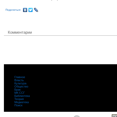
Поделиться
Комментарии
Главное
|
Власть
|
Культура
|
Общество
|
Брак
|
МК ССГ
|
Библиотека
|
Теория
|
Медиатека
|
Поиск
|