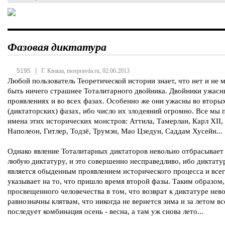
Фазовая диктатура
|
5195
Г. Кваша, mospravda.ru, 02.06.2013
Любой пользователь Теоретической истории знает, что нет и не 
быть ничего страшнее Тоталитарного двойника. Двойники ужасн
проявлениях и во всех фазах. Особенно же они ужасны во вторы
(диктаторских) фазах, ибо число их злодеяний огромно. Все мы
имена этих исторических монстров: Аттила, Тамерлан, Карл XII,
Наполеон, Гитлер, Тодзё, Трумэн, Мао Цзедун, Саддам Хусейн...
Однако явление Тоталитарных диктаторов невольно отбрасывает 
любую диктатуру, и это совершенно несправедливо, ибо диктату
является обыденным проявлением исторического процесса и всег
указывает на то, что пришло время второй фазы. Таким образом,
просвещенного человечества в том, что возврат к диктатуре нев
равнозначны клятвам, что никогда не вернется зима и за летом в
последует комбинация осень - весна, а там уж снова лето...