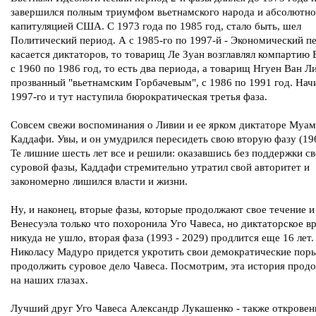
завершился полным триумфом вьетнамского народа и абсолютн
капитуляцией США. С 1973 года по 1985 год, стало быть, шел
Политический период. А с 1985-го по 1997-й - Экономический п
касается диктаторов, то товарищ Ле Зуан возглавлял компартию
с 1960 по 1986 год, то есть два периода, а товарищ Нгуен Ван Л
прозванный "вьетнамским Горбачевым", с 1986 по 1991 год. Нач
1997-го и тут наступила бюрократическая третья фаза.
Совсем свежи воспоминания о Ливии и ее ярком диктаторе Муа
Каддафи. Увы, и он умудрился пересидеть свою вторую фазу (196
Те лишние шесть лет все и решили: оказавшись без поддержки с
суровой фазы, Каддафи стремительно утратил свой авторитет и
закономерно лишился власти и жизни.
Ну, и наконец, вторые фазы, которые продолжают свое течение и
Венесуэла только что похоронила Уго Чавеса, но диктаторское в
никуда не ушло, вторая фаза (1993 - 2029) продлится еще 16 лет.
Николасу Мадуро придется укротить свои демократические пор
продолжить суровое дело Чавеса. Посмотрим, эта история прод
на наших глазах.
Лучший друг Уго Чавеса Александр Лукашенко - также открове