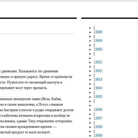
|
1988
|
1989
|
1990
|
1991
|
1992
в движении. Называется это движение
|
ровную и прямую дорогу. Время от времени на
1993
асти. Нужен кто-то желающий шагнуть в
|
перекинет мост через пропасть.
1994
|
1995
ываемые пионерские знаки (Коза, Кабан,
|
ьны в своем мышлении, а Петух слишком
1996
ены быстрым успехом и редко открывают долгие
|
н) озабочены вечными вопросами и вообще не
1997
я волевики, однако Тигр откровенно осторожен,
|
очена своими врожденными идеями —
1998
|
чистый продукт ее мало волнует.
1999