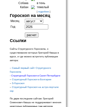
Собака
в тень
Кабан
тяжелый
[
подробнее
]
Гороскоп на месяц
Месяц
Год
Ссылки
Сайты Структурного Гороскопа, о
существовании которых Григорий Кваша в
курсе, и где можно встретить публикации
автора:
–
Самый первый сайт Структурного
Гороскопа
-
Структурный Гороскоп в Санкт-Петербурге
–
Структурный Гороскоп в Болгарии
–
S-Гороскоп
–
Структурный Гороскоп на астро-портале
xsp
По двум последним сайтам: Григорий
Семенович Кваша не поддерживает мнения
некоторых публикуемых там авторов.