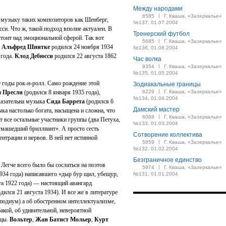
Между народами
|
6585
Г. Кваша, «Зазеркалье»
 музыку таких композиторов как Шенберг,
№137, 01.07.2004
. Что ж, такой подход вполне актуален. В
Тренерский футбол
тоит над эмоциональной сферой. Так вот
|
5685
Г. Кваша, «Зазеркалье»
.
Альфред Шнитке
родился 24 ноября 1934
№136, 01.06.2004
 года.
Клод Дебюсси
родился 22 августа 1862
Час волка
|
9354
Г. Кваша, «Зазеркалье»
№135, 01.05.2004
 годы рок-н-ролл. Само рождение этой
Зодиакальные границы
|
 Пресли
(родился 8 января 1935 года),
6229
Г. Кваша, «Зазеркалье»
№134, 01.04.2004
казательна музыка
Сида Баррета
(родился 6
Дамский мастер
а настолько богата, насыщена и сложна, что
|
6088
Г. Кваша, «Зазеркалье»
т все остальные участники группы (два Петуха,
№133, 01.03.2004
умашедший бриллиант». А просто сесть
Сотворение коллектива
ентрации и нервов. В ней нет истинной
|
5859
Г. Кваша, «Зазеркалье»
№132, 01.02.2004
Безграничное единство
. Легче всего было бы сослаться на поэтов
|
5974
Г. Кваша, «Зазеркалье»
934 года) написавшего «дыр бур щил, убещур,
№131, 01.01.2004
а 1922 года) — настоящий авангард.
дился 21 августа 1934). И все же в литературе
е подиум) а об обостренном интеллектуализме,
акой, об удивительной, невероятной
ицы.
Вольтер
,
Жан Батист Мольер
,
Курт