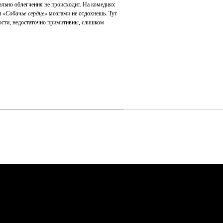
ально облегчения не происходит. На комедиях
и
«Собачье сердце»
мозгами не отдохнешь. Тут
ости, недостаточно примитивны, слишком