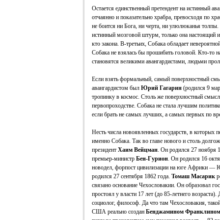
Остается единственный претендент на истинный ав
отчаянно и показательно храбра, превосходя по хра
не боится ни Бога, ни черта, ни улюлюканья толпы
истинный мозговой штурм, только она настоящий ин
кто закона. В-третьих, Собака обладает невероятно
Собака не взялась бы прошибить головой. Кто-то на
становятся великими авангардистами, людьми про
Если взять формальный, самый поверхностный смыс
авангардистом был
Юрий Гагарин
(родился 9 мар
тропинку в космос. Столь же поверхностный смыс
первопроходстве. Собака не стала лучшим политик
если брать не самых лучших, а самых первых по вре
Несть числа новоявленных государств, в которых 
именно Собака. Так во главе нового и столь долгож
президент
Хаим Вейцман
. Он родился 27 ноября 
премьер-министр
Бен-Гурион
. Он родился 16 октя
новодел, форпост цивилизации на юге Африки —
родился 27 сентября 1862 года.
Томаш Масарик
р
связано основание Чехословакии. Он образовал го
простоял у власти 17 лет (до 85-летнего возраста)
социолог, философ. Да что там Чехословакия, тако
США реально создан
Бенджамином Франклино