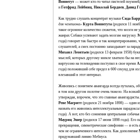
Воннегут
— может кто-то читал пистелей поумней,
и
Готфрид Лейбниц
,
Николай Бердяев
,
Давид Г
Как трудно слушать концентрат музыки
Сида Барр
для чемпиона»
Курта Воннегута
(родился 11 нояб
такое огромное количество сюжетов, что мозги не у
жанрах Собаки успевают задать мозгам нагрузку.
М
года) говорит так быстро и так концентрированно,
слушателей, а смех постоянно запаздывает за пара
Михаил Леонтьев
(родился 13 февраля 1958) бук
мыслей, которых другому мямле хватило бы на нес
виртуозно на телевидении поступил в свое время
А
года) положивший себе предел в 600 секунд для из
влезавший в этот интервал.
Живопись с понятием авангарда всегда путалась, о
в том или другом полотне очень тяжело. На всякий
утверждая, впрочем, что это главные авангардисты
Рене Магритт
(родился 21 ноября 1898) — один и
назвать его живопись интеллектуальным парадокс
года). А вот, кто без сомнения центральная собачья
Мауриц Эшер
(родился 17 июня 1898 года). Его п
превращения, симметрические симфонии — и есть и
чем не ограниченного интеллекта. Как дополнение
придумавший линию Мебиуса.