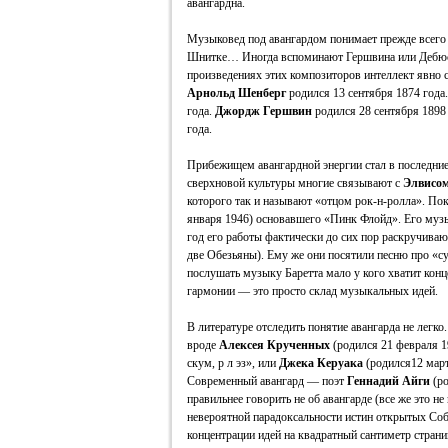
авангардна.
Музыковед под авангардом понимает прежде всего
Шнитке… Иногда вспоминают Гершвина или Дебюсси
произведениях этих композиторов интеллект явно с
Арнольд Шенберг
родился 13 сентября 1874 года
года.
Джордж Гершвин
родился 28 сентября 1898
года.
Прибежищем авангардной энергии стал в последние
сверхновой культуры многие связывают с
Элвисом
которого так и называют «отцом рок-н-ролла». По
января 1946) основавшего «Пинк Флойд». Его музык
год его работы фактически до сих пор раскручиваю
две Обезьяны). Ему же они посятили песню про «с
послушать музыку Баретта мало у кого хватит конц
гармонии — это просто склад музыкальных идей.
В литературе отследить понятие авангарда не легко
вроде
Алексея Крученных
(родился 21 февраля 1
скум, р л эз», или
Джека Керуака
(родился12 март
Современный авангард — поэт
Геннадий Айги
(ро
правильнее говорить не об авангарде (все же это н
невероятной парадоксальности истин открытых Соб
концентрации идей на квадратный сантиметр стран