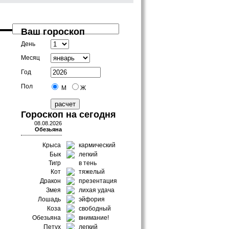
Ваш гороскоп
День
Месяц
Год
Пол
М
Ж
Гороскоп на сегодня
08.08.2026
Обезьяна
Крыса
кармический
Бык
легкий
Тигр
в тень
Кот
тяжелый
Дракон
презентация
Змея
лихая удача
Лошадь
эйфория
Коза
свободный
Обезьяна
внимание!
Петух
легкий