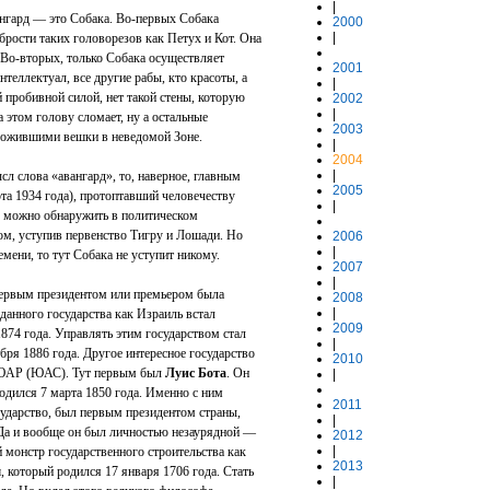
|
ангард — это Собака. Во-первых Собака
2000
|
брости таких головорезов как Петух и Кот. Она
. Во-вторых, только Собака осуществляет
2001
теллектуал, все другие рабы, кто красоты, а
|
й пробивной силой, нет такой стены, которую
2002
|
 этом голову сломает, ну а остальные
2003
ложившими вешки в неведомой Зоне.
|
2004
|
л слова «авангард», то, наверное, главным
2005
та 1934 года), протоптавший человечеству
|
л можно обнаружить в политическом
ом, уступив первенство Тигру и Лошади. Но
2006
|
мени, то тут Собака не уступит никому.
2007
|
первым президентом или премьером была
2008
|
данного государства как Израиль встал
2009
1874 года. Управлять этим государством стал
|
бря 1886 года. Другое интересное государство
2010
 ЮАР (ЮАС). Тут первым был
Луис Бота
. Он
|
одился 7 марта 1850 года. Именно с ним
2011
сударство, был первым президентом страны,
|
. Да и вообще он был личностью незаурядной —
2012
|
й монстр государственного строительства как
2013
м
, который родился 17 января 1706 года. Стать
|