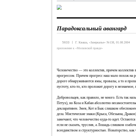
Парадоксальный авангард
|
5633
Г. Кваша, «Зазеркалье» №138, 01.08.2004
приложение к «Московской правде»
Человечество — это коллектив, причем коллектив 
прогрессом. Причем прогресс наш мало похож на 
дороге обнаруживаются ямы, провалы, а то и проп
пустоту, кто-то, кто проложит дорогу в незнаемое, 
Добровольцев, как правило, не много. Есть так наз
Петух), но Коза и Кабан абсолютно несамостоятел
декларативен. Змея, Кот и Бык слишком обеспоко
дела. Мистические знаки (Крыса, Обезьяна, Драко
замечают, что человечество куда-то идет. Остаютс
если не сказать, труслив, а Лошадь слишком озаб
всеединством и структурностью. Новаторство, как 