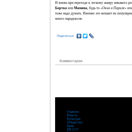
И вновь при переходе к легкому жанру никакого ре
Бортко
или
Мамина
, будь то
«Окно в Париж»
ил
тоже надо думать. Именно это мешает их популярн
много парадоксов.
Поделиться
Комментарии
Главное
|
Власть
|
Культура
|
Общество
|
Брак
|
МК ССГ
|