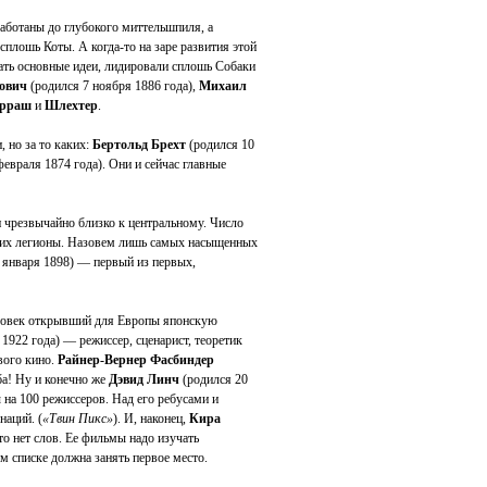
работаны до глубокого миттельшпиля, а
плошь Коты. А когда-то на заре развития этой
вать основные идеи, лидировали сплошь Собаки
ович
(родился 7 ноября 1886 года),
Михаил
рраш
и
Шлехтер
.
, но за то каких:
Бертольд Брехт
(родился 10
евраля 1874 года). Они и сейчас главные
 чрезвычайно близко к центральному. Число
 их легионы. Назовем лишь самых насыщенных
 января 1898) — первый из первых,
еловек открывший для Европы японскую
 1922 года) — режиссер, сценарист, теоретик
вого кино.
Райнер-Вернер Фасбиндер
ба! Ну и конечно же
Дэвид Линч
(родился 20
 на 100 режиссеров. Над его ребусами и
аций. (
«Твин Пикс»
). И, наконец,
Кира
то нет слов. Ее фильмы надо изучать
м списке должна занять первое место.