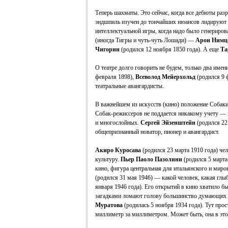
Теперь шахматы. Это сейчас, когда все дебюты раз
эндшпиль изучен до тончайших нюансов лидируют с
интеллектуальной игры, когда надо было генериро
(иногда Тигры и чуть-чуть Лошади) —
Арон Нимц
Чигорин
(родился 12 ноября 1850 года). А еще
Та
О театре долго говорить не будем, только два имени
февраля 1898),
Всеволод Мейерхольд
(родился 9 ф
театральные авангардисты.
В важнейшем из искусств (кино) положение Собаки
Собак-режиссеров не поддается никакому учету —
и многослойных.
Сергей Эйзенштейн
(родился 22
общепризнанный новатор, пионер и авангардист.
Акиро Куросава
(родился 23 марта 1910 года) ч
культуру.
Пьер Паоло Пазолини
(родился 5 марта
кино, фигура центральная для итальянского и миро
(родился 31 мая 1946) — какой человек, какая глы
января 1946 года). Его открытий в кино хватило бы
загадками ломают голову большинство думающих н
Муратова
(родилась 5 ноября 1934 года). Тут прос
миллиметр за миллиметром. Может быть, она в это