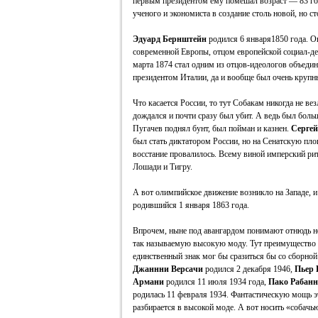
первым президентом ему помешал возраст — 83 год
ученого и экономиста в создание столь новой, но с
Эдуард Бернштейн
родился 6 января1850 года. Он
современной Европы, отцом европейской социал-д
марта 1874 стал одним из отцов-идеологов объеди
президентом Италии, да и вообще был очень круп
Что касается России, то тут Собакам никогда не ве
дождался и почти сразу был убит. А ведь был боль
Пугачев поднял бунт, был пойман и казнен.
Сергей
был стать диктатором России, но на Сенатскую площ
восстание провалилось. Всему виной имперский рит
Лошади и Тигру.
А вот олимпийское движение возникло на Западе, и
родившийся 1 января 1863 года.
Впрочем, ныне под авангардом понимают отнюдь не
так называемую высокую моду. Тут преимущество С
единственный знак мог бы сразиться бы со сборной
Джаннни Версачи
родился 2 декабря 1946,
Пьер 
Армани
родился 11 июля 1934 года,
Пако Рабанн
родилась 11 февраля 1934. Фантастическую мощь эт
разбирается в высокой моде. А вот носить «собачь