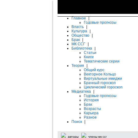
Главное
|
Годовые прогнозы
Власть
|
Культура
|
Общество
|
Брак
|
МК ССГ
|
Библиотека
|
Статьи
Книги
Тематические серии
Теория
|
Общий курс
Векторное Кольцо
Виртуальные имиджи
Брачный гороскоп
Циклический гороскоп
Медиатека
|
Годовые прогнозы
История
Брак
Возрасты
Карьера
Разное
Поиск
|
авторы
члены мк ссг