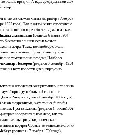
 но только вряд ли. А ведь среди умников еще
ильберт
.
ета
, так же сложно читать например
«Завтрак
ря 1922 года). Там в одной книге спрессовано
спевают все это переработать. Даже в легких
ихаил Жванецкий
(родился 6 марта 1934
 что буквально слышен скрип мозгов
доксами мэтра. Также политобозреватель
вально выбрасывает пучок очень глубоких
колько тематических передач. Наиболее
лександр Невзоров
(родился 3 сентября 1958
ложения всех новостей дня и виртуозно
бъективно определить концентрацию интеллекта
 случай приведу небольшой список, не
.
Диего Ривера
(родился 8 декабря 1886 года).
з отцов сюрреализма, хоте точнее было бы
ализмом.
Густав Климт
(родился 14 июля1862
 фигура в изобразительном деле, так это
арадоксальные рисунки, оптические
стинный портрет Собаки, ее великолепного, ни
Мебиус
(родился 17 ноября 1790 года),