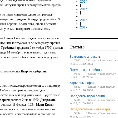
а. Но вклад этого великого философа,
2014
толь могучей страны переоценить очень трудно.
|
2015
|
 по праву считается одним из праотцов
емократии.
Луиджи Эйнауди
, родившийся 24
2016
|
нения Европы. Кроме того, он стал первым
2017
ным ученым, историком и экономистом.
зло.
Павел I
так долго ждал своей власти, еле
шим интеллектуалом, в день по указу строчил.
Статьи >
 Трубецкой
(родился 9 сентября 1790) должен
адь 14 декабря так и не явился, да и само
Векторные анекдоты
м, в котором Собака очень сильно уступает
|
7162
Г. Кваша, «Зазеркалье»
№142, 01.12.2004
Петух — знак победы
 отцом его стал
Пьер де Кубертен
,
|
5641
Г. Кваша, «Зазеркалье»
№141, 01.11.2004
Карьерный брак
 политическое первопроходство, а к примеру
|
5583
Г. Кваша, «Зазеркалье»
обак столь грандиозно, что один
№140, 01.10.2004
 остальных одиннадцати знаков. Судите сами:
Парадоксы взросления
Карден
родился 2 июля 1922,
Джорджио
|
5235
Г. Кваша, «Зазеркалье»
№139, 01.09.2004
родился 18 февраля 1934,
Мэри Квант
ого списка осознать может лишь тот, кто
Парадоксальный авангард
|
5634
Г. Кваша, «Зазеркалье»
ю» одежду не всегда возможно, уж больно
№138, 01.08.2004