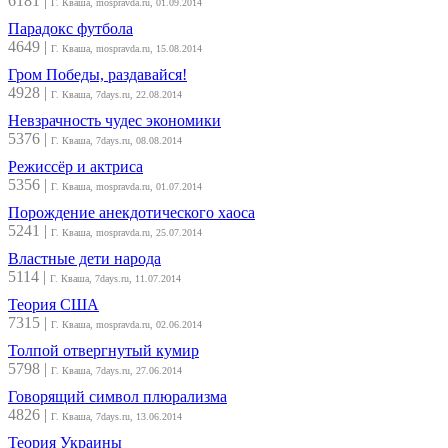
6181
|
Г. Кваша, mospravda.ru, 01.09.2014
Парадокс футбола
4649
|
Г. Кваша, mospravda.ru, 15.08.2014
Гром Победы, раздавайся!
4928
|
Г. Кваша, 7days.ru, 22.08.2014
Невзрачность чудес экономики
5376
|
Г. Кваша, 7days.ru, 08.08.2014
Режиссёр и актриса
5356
|
Г. Кваша, mospravda.ru, 01.07.2014
Порождение анекдотического хаоса
5241
|
Г. Кваша, mospravda.ru, 25.07.2014
Властные дети народа
5114
|
Г. Кваша, 7days.ru, 11.07.2014
Теория США
7315
|
Г. Кваша, mospravda.ru, 02.06.2014
Толпой отвергнутый кумир
5798
|
Г. Кваша, 7days.ru, 27.06.2014
Говорящий символ плюрализма
4826
|
Г. Кваша, 7days.ru, 13.06.2014
Теория Украины