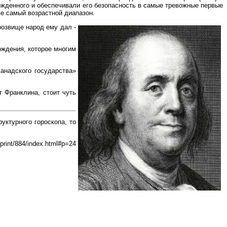
ожденного и обеспечивали его безопасность в самые тревожные первые
же самый возрастной диапазон.
розвище народ ему дал -
ождения, которое многим
Канадского государства»
 Франклина, стоит чуть
руктурного гороскопа, то
print/884/index.html#p=24