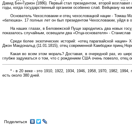
Давид Бен-Гурион (1886). Первый стал президентом, второй возглави
годы, когда государственный организм особенно слаб. Вейцману на мом
Основатель Чехословакии и отец чехословацкой нации - Томаш Мас
«батюшка». 17 полных лет он был президентом Чехословакии, уйдя в от
На наших глазах, в Беловежской Пуще зародились два новых госуд
показалось случайным, освещали два «Отца-основателя» - Станислав Ш
Среди более экзотических историй: «отец парагвайской нации» Х
Джон Макдональд (11.01.1815), отец современной Камбоджи принц Норо
Какая во всем этом мораль? Доставая, в очередной раз, из шир
глубже задуматься о том, что с рождением США очень повезло, отец о
* - в 20 веке - это 1910, 1922, 1934, 1946, 1958, 1970, 1982, 19
есть около 380 дней.
Поделиться