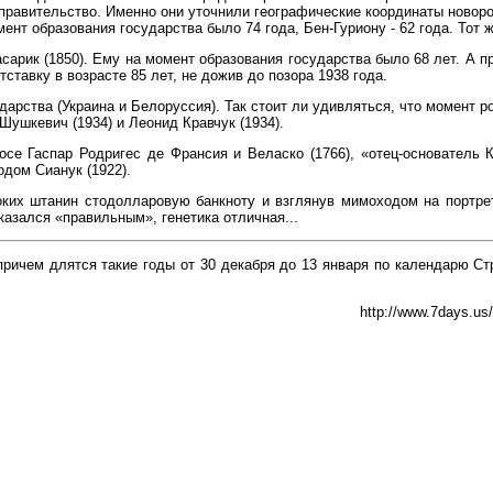
л правительство. Именно они уточнили географические координаты новор
ент образования государства было 74 года, Бен-Гуриону - 62 года. Тот 
арик (1850). Ему на момент образования государства было 68 лет. А п
ставку в возрасте 85 лет, не дожив до позора 1938 года.
арства (Украина и Белоруссия). Так стоит ли удивляться, что момент р
ушкевич (1934) и Леонид Кравчук (1934).
осе Гаспар Родригес де Франсия и Веласко (1766), «отец-основатель 
дом Сианук (1922).
оких штанин стодолларовую банкноту и взглянув мимоходом на портрет
казался «правильным», генетика отличная...
94, причем длятся такие годы от 30 декабря до 13 января по календарю Ст
http://www.7days.us/