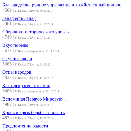
Благородство, ручное управление и хозяйственный вопрос
4589
|
Г. Кваша, 7days.ru, 30.05.2014
Запад есть Запад
5061
|
Г. Кваша, 7days.ru, 21.11.2014
Сборщики исторического урожая
4749
|
Г. Кваша, 7days.ru, 07.11.2014
Вкус победы
5413
|
Г. Кваша, mospravda.ru, 01.11.2014
Скучные люди
5486
|
Г. Кваша, 7days.ru, 24.10.2014
Отцы народов
4833
|
Г. Кваша, 7days.ru, 11.10.2014
Как прекрасен этот мир
5486
|
Г. Кваша, mospravda.ru, 13.10.2014
Вспоминая Первую Мировую...
4982
|
Г. Кваша, 7days.ru, 26.09.2014
Кровь и грязь борьбы за власть
4838
|
Г. Кваша, 7days.ru, 12.09.2014
Предпочтение радости