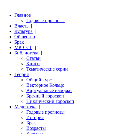
Главное
|
Годовые прогнозы
Власть
|
Культура
|
Общество
|
Брак
|
МК ССГ
|
Библиотека
|
Статьи
Книги
Тематические серии
Теория
|
Общий курс
Векторное Кольцо
Виртуальные имиджи
Брачный гороскоп
Циклический гороскоп
Медиатека
|
Годовые прогнозы
История
Брак
Возрасты
Карьера