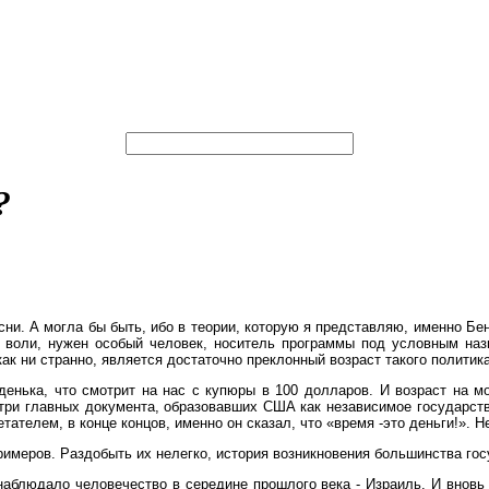
?
есни. А могла бы быть, ибо в теории, которую я представляю, именно 
й воли, нужен особый человек, носитель программы под условным наз
к ни странно, является достаточно преклонный возраст такого политика.
дяденька, что смотрит на нас с купюры в 100 долларов. И возраст на 
е три главных документа, образовавших США как независимое государс
ателем, в конце концов, именно он сказал, что «время -это деньги!». 
имеров. Раздобыть их нелегко, история возникновения большинства госу
аблюдало человечество в середине прошлого века - Израиль. И вновь о