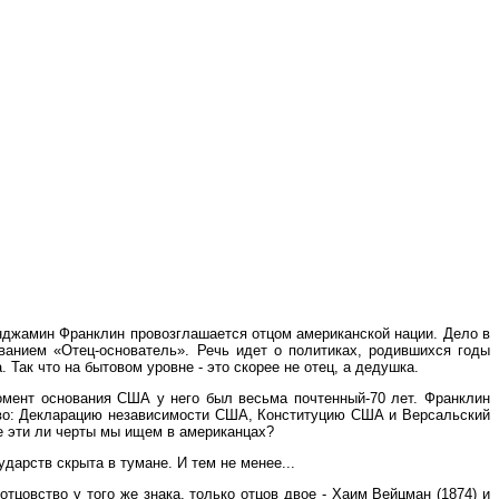
Бенджамин Франклин провозглашается отцом американской нации. Дело в
ванием «Отец-основатель». Речь идет о политиках, родившихся годы
 Так что на бытовом уровне - это скорее не отец, а дедушка.
момент основания США у него был весьма почтенный-70 лет. Франклин
тво: Декларацию независимости США, Конституцию США и Версальский
Не эти ли черты мы ищем в американцах?
дарств скрыта в тумане. И тем не менее...
тцовство у того же знака, только отцов двое - Хаим Вейцман (1874) и