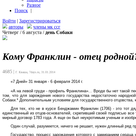
Разное
Поиск
|
Войти
|
Зарегистрироваться
авторы
члены мк ссг
Четверг / 6 августа /
день Собаки
Кому Франклин - отец родной
4685
|
Г. Кваша, 7days.ru, 31.01.2014
«7 Дней» 31 января - 6 февраля 2014 г.
«А на левой груди - профиль Франклина»... Вроде бы нет такой п
том, что для зарождения нового государства недостаточно народно
Собаки.* Дополнительным условиям для государственного отцовства, ка
Для тех, кто не в курсе Бенджамин Франклин (1706) - это тот 
единственный из отцов-основателей, скрепивший своей подписью вс
мирный договор 1783 года. А еще он был неукротимым ученым и изобрет
Один случай, разумеется, ничего не решает, нужен длинный ряд пр
Государство, процесс зарождения которого с замиранием сердца н