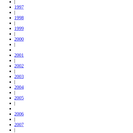
|
1997
|
1998
|
1999
|
2000
|
2001
|
2002
|
2003
|
2004
|
2005
|
2006
|
2007
|