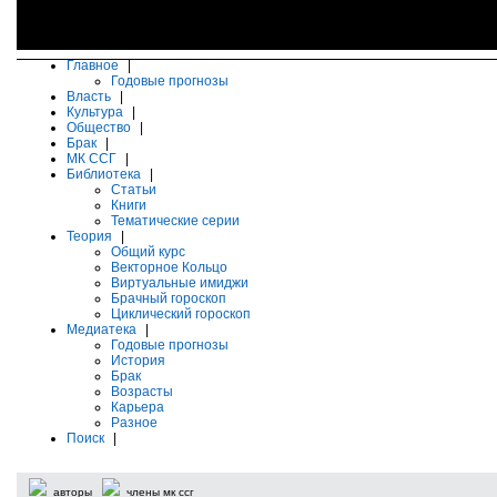
Главное
|
Годовые прогнозы
Власть
|
Культура
|
Общество
|
Брак
|
МК ССГ
|
Библиотека
|
Статьи
Книги
Тематические серии
Теория
|
Общий курс
Векторное Кольцо
Виртуальные имиджи
Брачный гороскоп
Циклический гороскоп
Медиатека
|
Годовые прогнозы
История
Брак
Возрасты
Карьера
Разное
Поиск
|
авторы
члены мк ссг