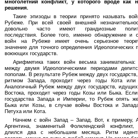
многолетний конфликт, у которого вроде как 
решения.
Такие эпизоды в теории принято называть во
Рубеже. При всей своей внешней незначительнос
довольно часто имеют грандиозные полит
последствия. Более того, именно обнаружение и 
войн на Рубеже имеет очень серьезное теорет
значение для точного определения Идеологических 
воюющих государств.
Арифметика таких войн весьма занимательна:
между двумя Идеологическими периодами делитс
пополам. В результате Рубеж между двух государств
ритмом Запада, проходит через годы Кота или 
Аналогичный Рубеж между двух государств, идущи
Востока, проходит через годы Козы или Быка. Есл
государства Запада и Империи, то Рубеж опять ж
Быка или Козы, в случае войны Востока и Запад
Петуха или Кота.
Начнем с войн Запад – Запад. Вот, к примеру, 
Аргентина, знаменитый Фолклендский конфликт, 
длился два с небольшим месяца. Ритм иденти