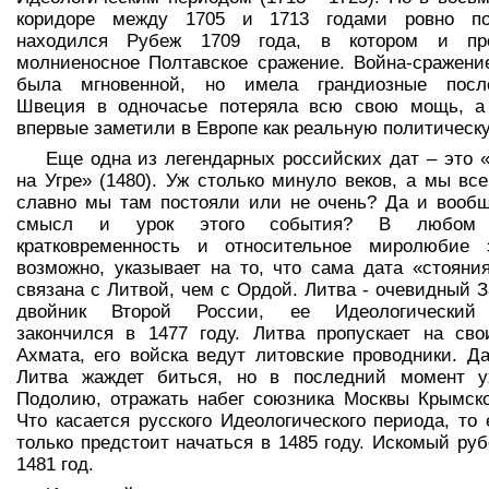
коридоре между 1705 и 1713 годами ровно по
находился Рубеж 1709 года, в котором и пр
молниеносное Полтавское сражение. Война-сражени
была мгновенной, но имела грандиозные после
Швеция в одночасье потеряла всю свою мощь, а
впервые заметили в Европе как реальную политическ
Еще одна из легендарных российских дат – это 
на Угре» (1480). Уж столько минуло веков, а мы все
славно мы там постояли или не очень? Да и вооб
смысл и урок этого события? В любом 
кратковременность и относительное миролюбие э
возможно, указывает на то, что сама дата «стояни
связана с Литвой, чем с Ордой. Литва - очевидный 
двойник Второй России, ее Идеологический
закончился в 1477 году. Литва пропускает на св
Ахмата, его войска ведут литовские проводники. Д
Литва жаждет биться, но в последний момент у
Подолию, отражать набег союзника Москвы Крымско
Что касается русского Идеологического периода, то
только предстоит начаться в 1485 году. Искомый руб
1481 год.