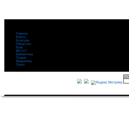
Главное
|
Власть
|
Культура
|
Общество
|
Брак
|
МК ССГ
|
Библиотека
|
Теория
|
Медиатека
|
Поиск
|