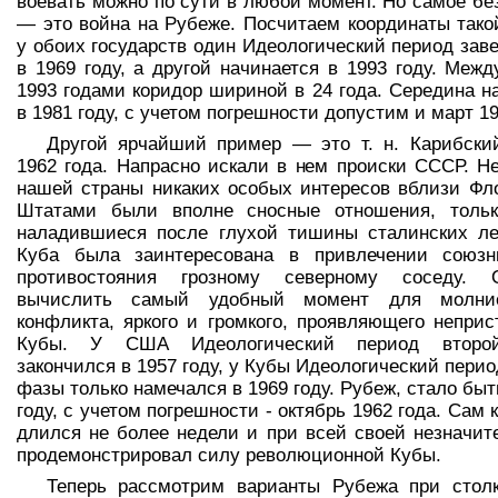
воевать можно по сути в любой момент. Но самое бе
— это война на Рубеже. Посчитаем координаты тако
у обоих государств один Идеологический период зав
в 1969 году, а другой начинается в 1993 году. Межд
1993 годами коридор шириной в 24 года. Середина н
в 1981 году, с учетом погрешности допустим и март 19
Другой ярчайший пример — это т. н. Карибски
1962 года. Напрасно искали в нем происки СССР. Н
нашей страны никаких особых интересов вблизи Фл
Штатами были вполне сносные отношения, только
наладившиеся после глухой тишины сталинских ле
Куба была заинтересована в привлечении союзн
противостояния грозному северному соседу. О
вычислить самый удобный момент для молние
конфликта, яркого и громкого, проявляющего неприс
Кубы. У США Идеологический период втор
закончился в 1957 году, у Кубы Идеологический перио
фазы только намечался в 1969 году. Рубеж, стало быт
году, с учетом погрешности - октябрь 1962 года. Сам
длился не более недели и при всей своей незначит
продемонстрировал силу революционной Кубы.
Теперь рассмотрим варианты Рубежа при стол