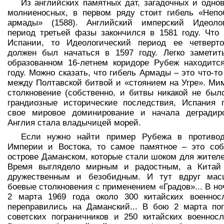
Из английских памятных дат, загадочных и одно
молниеносных, в первом ряду стоит гибель «Неп
армады» (1588). Английский имперский Идеолог
период третьей фазы закончился в 1581 году. Что 
Испании, то Идеологический период ее четверт
должен был начаться в 1597 году. Легко заметит
образованном 16-летнем коридоре Рубеж находитс
году. Можно сказать, что гибель Армады – это что-то
между Полтавской битвой и «стоянием на Угре». Ми
столкновение (собственно, и битвы никакой не был
грандиозные исторические последствия, Испания 
свое мировое доминирование и начала деградиро
Англия стала владычицей морей.
Если нужно найти пример Рубежа в противод
Империи и Востока, то самое памятное – это со
острове Даманском, которые стали шоком для жител
Время выглядело мирным и радостным, а Китай 
дружественным и безобидным. И тут вдруг мас
боевые столкновения с применением «Градов»... В ноч
2 марта 1969 года около 300 китайских военнос
переправились на Даманский... В бою 2 марта по
советских пограничников и 250 китайских военнос