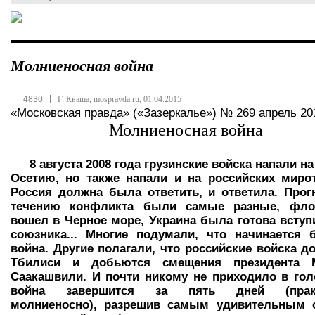
Молниеносная война
|
4830
Г. Кваша, mospravda.ru, 01.04.2015
«Московская правда» («Зазеркалье») № 269 апрель 201
Молниеносная война
8 августа 2008 года грузинские войска напали 
Осетию, но также напали и на российских мирот
Россия должна была ответить, и ответила. Прог
течению конфликта были самые разные, фл
вошел в Черное море, Украина была готова вступ
союзника... Многие подумали, что начинается 
война. Другие полагали, что российские войска д
Тбилиси и добьются смещения президента 
Саакашвили. И почти никому не приходило в гол
война завершится за пять дней (практ
молниеносно), разрешив самым удивительным 