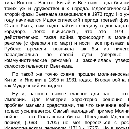
типа Восток - Восток. Китай и Вьетнам – два близки
таких уж и дружественных народа. Идеологически
второй фазы Вьетнама завершился в 1973 году. Но уж
году начинается Идеологический период третьей фаз
Стало быть, нам надо найти середину в двенадца
коридоре. Легко вычислить, что это 1979
действительно, такая война происходит в молни
режиме (с февраля по март) и носит все признаки 
Рубеже времени: возникла как бы из ничег
парадоксальна по своей сути (впервые в
коммунистические режимы) и закончилась утвер
самостоятельности Вьетнама.
По такой же точно схеме прошли молниеносны
Китая и Японии в 1895 и 1931 годах. Вторая война 
как Мукденский инцидент.
Ну и, наконец, самое главное для нас – это
Империи. Для Империи характерно решение 
проблем малыми средствами, так что значение вой
только усиливается. Самый наглядный пример Молн
войны – это Полтавская битва. Шведский Идеоло
период (1693 - 1705) не мог пересечься с рос
Идеологическим периодом (1713 - 1725). Но в вось