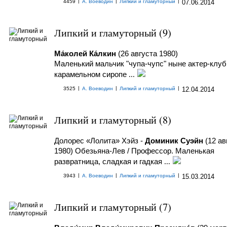
|
|
|
4459
А. Воеводин
Липкий и гламуторный
07.06.2014
Липкий и гламуторный (9)
Ма́колей Ка́лкин
(26 августа 1980)
Маленький мальчик "чупа-чупс" ныне актер-клуб
карамельном сиропе
...
|
|
|
3525
А. Воеводин
Липкий и гламуторный
12.04.2014
Липкий и гламуторный (8)
Долорес «Лолита» Хэйз -
Доминик Суэйн
(12 ав
1980) Обезьяна-Лев / Профессор.
Маленькая
развратница, сладкая и гадкая
...
|
|
|
3943
А. Воеводин
Липкий и гламуторный
15.03.2014
Липкий и гламуторный (7)