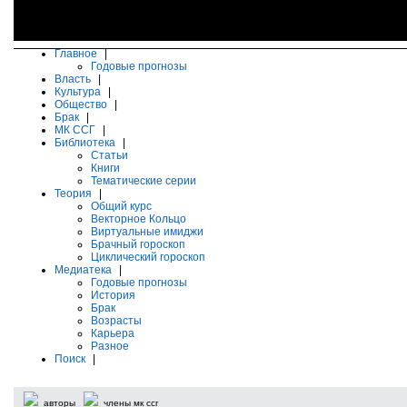
Главное
|
Годовые прогнозы
Власть
|
Культура
|
Общество
|
Брак
|
МК ССГ
|
Библиотека
|
Статьи
Книги
Тематические серии
Теория
|
Общий курс
Векторное Кольцо
Виртуальные имиджи
Брачный гороскоп
Циклический гороскоп
Медиатека
|
Годовые прогнозы
История
Брак
Возрасты
Карьера
Разное
Поиск
|
авторы
члены мк ссг