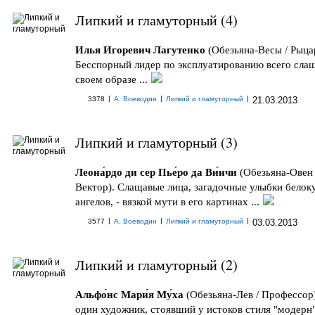
Липкий и гламуторный (4)
Илья Игоревич Лагутенко
(Обезьяна-Весы / Рыца
Бесспорный лидер по эксплуатированию всего слащ
своем образе ...
|
|
|
3378
А. Воеводин
Липкий и гламуторный
21.03.2013
Липкий и гламуторный (3)
Леона́рдо ди сер Пье́ро да Ви́нчи
(Обезьяна-Овен 
Вектор). Слащавые лица, загадочные улыбки белок
ангелов, - вязкой мути в его картинах ...
|
|
|
3577
А. Воеводин
Липкий и гламуторный
03.03.2013
Липкий и гламуторный (2)
Альфо́нс Мари́я Му́ха
(Обезьяна-Лев / Профессор
один художник, стоявший у истоков стиля "модерн"