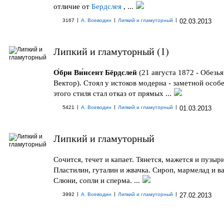
отличие от
Бердслея
, ...
|
|
|
3167
А. Воеводин
Липкий и гламуторный
02.03.2013
Липкий и гламуторный (1)
О́бри Ви́нсент Бёрдслей
(21 августа 1872 - Обезья
Вектор). Стоял у истоков модерна - заметной осо
этого стиля стал отказ от прямых ...
|
|
|
5421
А. Воеводин
Липкий и гламуторный
01.03.2013
Липкий и гламуторный
Сочится, течет и капает. Тянется, мажется и пузыри
Пластилин, гуталин и жвачка. Сироп, мармелад и в
Слюни, сопли и сперма. ...
|
|
|
3992
А. Воеводин
Липкий и гламуторный
27.02.2013