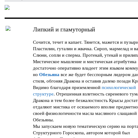
Липкий и гламуторный
Сочится, течет и капает. Тянется, мажется и пузыри
Пластилин, гуталин и жвачка. Сироп, мармелад и в
Слюни, сопли и сперма. Протекай, утекай и прилип
Мистическое мышление и мистическая атрибутика
достаточно оперативно владеет этим языком комм
но
Обезьяна
все же будет бесспорным лидером да
стиля, обгоняя Дракона и оставив далеко позади Кр
Видимо благодаря приземленной
психологической
структуре
. Отрешенная взлетность сиреневого тум
Дракона и тем более безжалостность Крысы доста
отдаляют мистика от осязаемого вполне предметно
своей физиологичности масла масляного слащавой
Обезьяны.
Мы запускаем новую тематическую серию на порт
Структурного Гороскопа, автором которой был