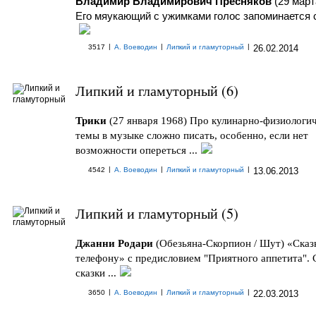
Влади́мир Влади́мирович Пресняко́в
(29 март
Его мяукающий с ужимками голос запоминается 
|
|
|
3517
А. Воеводин
Липкий и гламуторный
26.02.2014
Липкий и гламуторный (6)
Трики
(27 января 1968) Про кулинарно-физиологи
темы в музыке сложно писать, особенно, если нет
возможности опереться ...
|
|
|
4542
А. Воеводин
Липкий и гламуторный
13.06.2013
Липкий и гламуторный (5)
Джанни Родари
(Обезьяна-Скорпион / Шут) «Сказ
телефону» с предисловием "Приятного аппетита".
сказки ...
|
|
|
3650
А. Воеводин
Липкий и гламуторный
22.03.2013