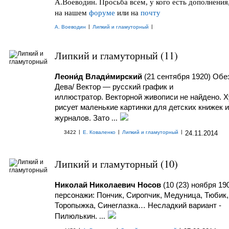
А.Воеводин. Просьба всем, у кого есть дополнения
на нашем
форуме
или на
почту
|
|
А. Воеводин
Липкий и гламуторный
Липкий и гламуторный (11)
Леони́д Влади́мирский
(21 сентября 1920) Обе
Дева/ Вектор — русский график и
иллюстратор.
Векторной живописи не найдено.
Х
рисует маленькие картинки для детских книжек и
журналов. Зато
...
|
|
|
3422
Е. Коваленко
Липкий и гламуторный
24.11.2014
Липкий и гламуторный (10)
Николай Николаевич Носов
(10 (23) ноября 190
персонажи:
Пончик, Сиропчик, Медуница, Тюбик,
Торопыжка, Синеглазка… Несладкий вариант -
Пилюлькин.
...