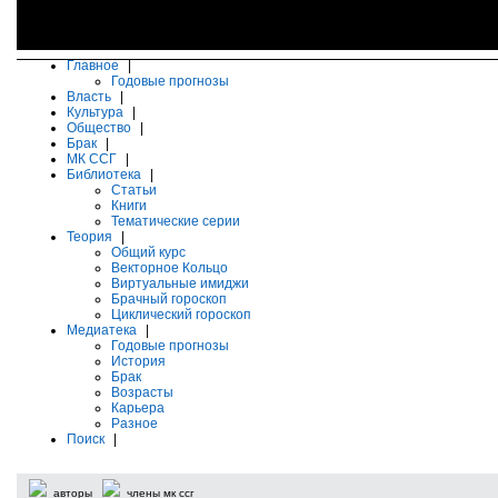
Главное
|
Годовые прогнозы
Власть
|
Культура
|
Общество
|
Брак
|
МК ССГ
|
Библиотека
|
Статьи
Книги
Тематические серии
Теория
|
Общий курс
Векторное Кольцо
Виртуальные имиджи
Брачный гороскоп
Циклический гороскоп
Медиатека
|
Годовые прогнозы
История
Брак
Возрасты
Карьера
Разное
Поиск
|
авторы
члены мк ссг