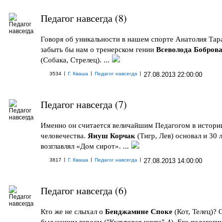
Педагог навсегда (8)
Говоря об уникальности в нашем спорте Анатолия Тара
забыть бы нам о тренерском гении
Всеволода Бобров
(Собака, Стрелец). ...
|
|
|
3534
Г. Кваша
Педагог навсегда
27.08.2013 22:00:00
Педагог навсегда (7)
Именно он считается величайшим Педагогом в истори
человечества.
Януш Корчак
(Тигр, Лев) основал и 30 
возглавлял «Дом сирот». ...
|
|
|
3817
Г. Кваша
Педагог навсегда
27.08.2013 14:00:00
Педагог навсегда (6)
Кто же не слыхал о
Бенджамине Споке
(Кот, Телец)? 
был нашим героем ("Культовая книга"-4). Его педагоги