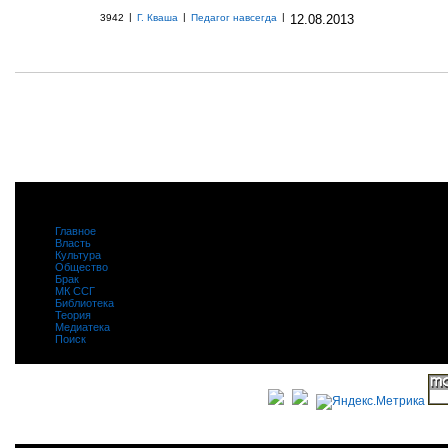
|
|
|
3942
Г. Кваша
Педагог навсегда
12.08.2013
Главное
|
Власть
|
Культура
|
Общество
|
Брак
|
МК ССГ
|
Библиотека
|
Теория
|
Медиатека
|
Поиск
|