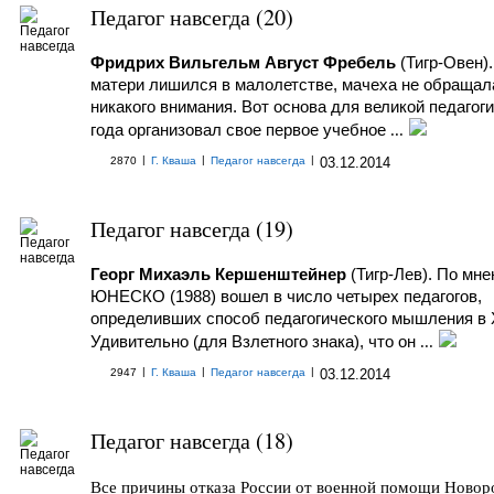
Педагог навсегда (20)
Фридрих Вильгельм Август Фребель
(Тигр-Овен)
матери лишился в малолетстве, мачеха не обращала
никакого внимания. Вот основа для великой педагоги
года организовал свое первое учебное
...
|
|
|
2870
Г. Кваша
Педагог навсегда
03.12.2014
Педагог навсегда (19)
Георг Михаэль Кершенштейнер
(Тигр-Лев). По мн
ЮНЕСКО (1988) вошел в число четырех педагогов,
определивших способ педагогического мышления в 
Удивительно (для Взлетного знака), что он
...
|
|
|
2947
Г. Кваша
Педагог навсегда
03.12.2014
Педагог навсегда (18)
Все причины отказа России от военной помощи Новор