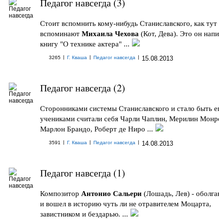
Педагог навсегда (3)
Стоит вспомнить кому-нибудь Станиславского, как тут
вспоминают
Михаила Чехова
(Кот, Дева). Это он нап
книгу "О технике актера" ...
|
|
|
3265
Г. Кваша
Педагог навсегда
15.08.2013
Педагог навсегда (2)
Сторонниками системы Станиславского и стало быть е
учениками считали себя Чарли Чаплин, Мерилин Монр
Марлон Брандо, Роберт де Ниро ...
|
|
|
3591
Г. Кваша
Педагог навсегда
14.08.2013
Педагог навсегда (1)
Композитор
Антонио Сальери
(Лошадь, Лев) - оболга
и вошел в историю чуть ли не отравителем Моцарта,
завистником и бездарью. ...