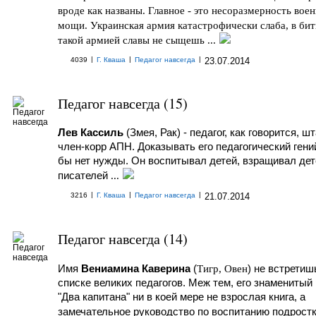
вроде как названы. Главное - это несоразмерность вое
мощи. Украинская армия катастрофически слаба, в бит
такой армией славы не сыщешь ...
|
|
|
4039
Г. Кваша
Педагог навсегда
23.07.2014
Педагог навсегда (15)
Лев Кассиль
(
Змея, Рак
) - педагог, как говорится, ш
член-корр АПН. Доказывать его педагогический гени
бы нет нужды. Он воспитывал детей, взращивал дет
писателей
...
|
|
|
3216
Г. Кваша
Педагог навсегда
21.07.2014
Педагог навсегда (14)
Имя
Вениамина Каверина
(
Тигр, Овен
) не встретиш
списке великих педагогов. Меж тем, его знаменитый
"Два капитана" ни в коей мере не взрослая книга, а
замечательное руководство по воспитанию подрост