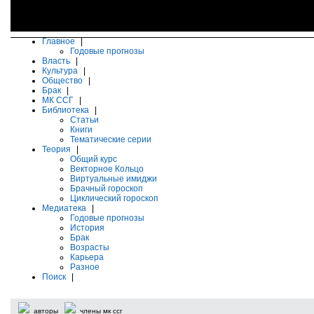
Главное
|
Годовые прогнозы
Власть
|
Культура
|
Общество
|
Брак
|
МК ССГ
|
Библиотека
|
Статьи
Книги
Тематические серии
Теория
|
Общий курс
Векторное Кольцо
Виртуальные имиджи
Брачный гороскоп
Циклический гороскоп
Медиатека
|
Годовые прогнозы
История
Брак
Возрасты
Карьера
Разное
Поиск
|
авторы
члены мк ссг