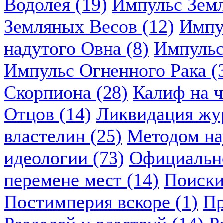
Водолея (19)
Импульс Земл
Земляных Весов (12)
Импу
надутого Овна (8)
Импульс
Импульс Огненного Рака (
Скорпиона (28)
Калиф на ч
Отцов (14)
Ликвидация жу
властелин (25)
Методом нау
идеологии (73)
Официально
перемене мест (14)
Поиски
Постимперия вскоре (1)
Пр