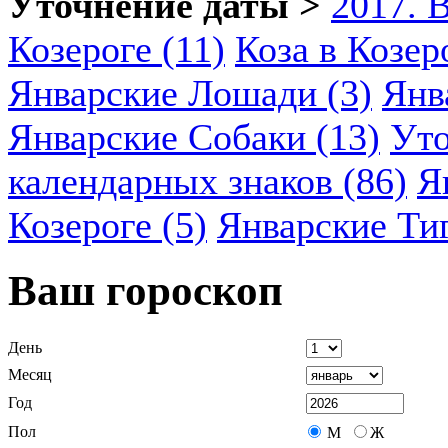
Уточнение даты >
2017. 
Козероге (11)
Коза в Козеро
Январские Лошади (3)
Янв
Январские Собаки (13)
Уто
календарных знаков (86)
Я
Козероге (5)
Январские Ти
Ваш гороскоп
День
Месяц
Год
Пол
М
Ж