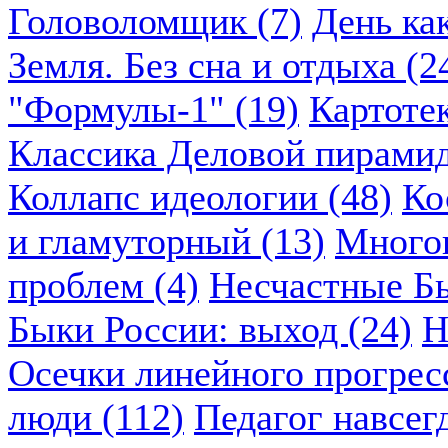
Головоломщик (7)
День ка
Земля. Без сна и отдыха (2
"Формулы-1" (19)
Картоте
Классика Деловой пирамид
Коллапс идеологии (48)
Ко
и гламуторный (13)
Многок
проблем (4)
Несчастные Бы
Быки России: выход (24)
Н
Осечки линейного прогресс
люди (112)
Педагог навсегд