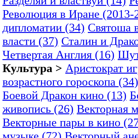
Разделяй и властвуй (14)
Р
Революция в Иране (2013-2
дипломатии (34)
Святоша в
власти (37)
Сталин и Драко
Четвертая Англия (16)
Шут
Культура >
Аристократ иг
возрастного гороскопа (34
Боевой Дракон кино (13)
Б
живопись (26)
Векторная м
Векторные пары в кино (2
музыке (72)
Векторный ане