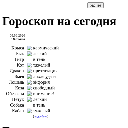
Гороскоп на сегодня
08.08.2026
Обезьяна
Крыса
кармический
Бык
легкий
Тигр
в тень
Кот
тяжелый
Дракон
презентация
Змея
лихая удача
Лошадь
эйфория
Коза
свободный
Обезьяна
внимание!
Петух
легкий
Собака
в тень
Кабан
тяжелый
[
подробнее
]