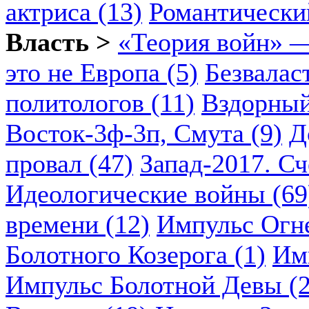
актриса (13)
Романтический
Власть >
«Теория войн» —
это не Европа (5)
Безвалас
политологов (11)
Вздорный
Восток-3ф-3п, Смута (9)
Д
провал (47)
Запад-2017. Сч
Идеологические войны (69
времени (12)
Импульс Огн
Болотного Козерога (1)
Им
Импульс Болотной Девы (2