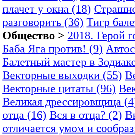
плачет у окна (18)
Страшно
разговорить (36)
Тигр бале
Общество >
2018. Герой г
Баба Яга против! (9)
Автос
Балетный мастер в Зодиаке
Векторные выходки (55)
В
Векторные цитаты (96)
Век
Великая дрессировщица (4
отца (16)
Вся в отца? (2)
В
отличается умом и сообраз