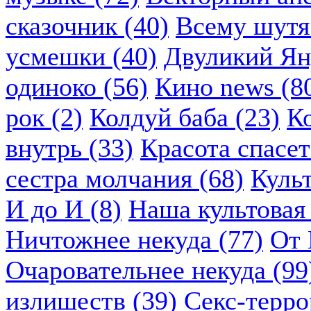
сказочник (40)
Всему шутя.
усмешки (40)
Двуликий Ян
одиноко (56)
Кино news (8
рок (2)
Колдуй баба (23)
К
внутрь (33)
Красота спасет
сестра молчания (68)
Куль
И до И (8)
Наша культовая 
Ничтожнее некуда (77)
От 
Очаровательнее некуда (99
излишеств (39)
Секс-терро