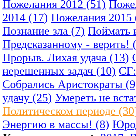
Пожелания 2012 (51)
Пожел
2014 (17)
Пожелания 2015 
Познание зла (7)
Поймать и
Предсказанному - верить! 
Прорыв. Лихая удача (13)
нерешенных задач (10)
СГ:
Собрались Аристократы (9
удачу (25)
Умереть не вста
Политическом периоде (30
Энергию в массы! (8)
Юрод