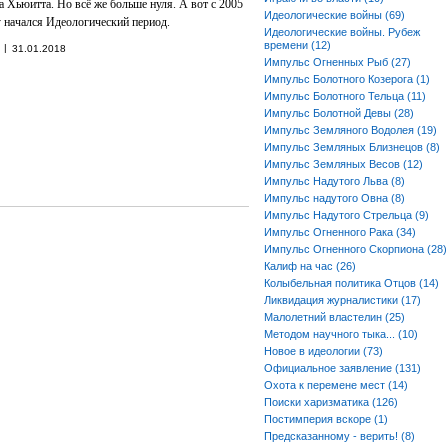
 Хьюитта. Но всё же больше нуля. А вот с 2005
Идеологические войны (69)
у начался Идеологический период.
Идеологические войны. Рубеж
времени (12)
|
31.01.2018
Импульс Огненных Рыб (27)
Импульс Болотного Козерога (1)
Импульс Болотного Тельца (11)
Импульс Болотной Девы (28)
Импульс Земляного Водолея (19)
Импульс Земляных Близнецов (8)
Импульс Земляных Весов (12)
Импульс Надутого Льва (8)
Импульс надутого Овна (8)
Импульс Надутого Стрельца (9)
Импульс Огненного Рака (34)
Импульс Огненного Скорпиона (28)
Калиф на час (26)
Колыбельная политика Отцов (14)
Ликвидация журналистики (17)
Малолетний властелин (25)
Методом научного тыка... (10)
Новое в идеологии (73)
Официальное заявление (131)
Охота к перемене мест (14)
Поиски харизматика (126)
Постимперия вскоре (1)
Предсказанному - верить! (8)