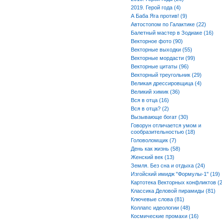
2019. Герой года (4)
А Баба Яга против! (9)
Автостопом по Галактике (22)
Балетный мастер в Зодиаке (16)
Векторное фото (90)
Векторные выходки (55)
Векторные мордасти (99)
Векторные цитаты (96)
Векторный треугольник (29)
Великая дрессировщица (4)
Великий химик (36)
Вся в отца (16)
Вся в отца? (2)
Вызывающе богат (30)
Говорун отличается умом и
сообразительностью (18)
Головоломщик (7)
День как жизнь (58)
Женский век (13)
Земля. Без сна и отдыха (24)
Изгойский имидж "Формулы-1" (19)
Картотека Векторных конфликтов (2
Классика Деловой пирамиды (81)
Ключевые слова (81)
Коллапс идеологии (48)
Космические промахи (16)