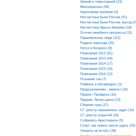
Липкий и гламуторный (13)
Многократные (58)
Накопление проблем (4)
Несчастные Быки России (51)
Несчастные Быки России: выход (2
Несчастные Крысы Америки (18)
Осечки линейного прогресса (13)
Параллельные люди (112)
Педагог навсегда (20)
Петух в Козероге (8)
Пожелания 2012 (51)
Пожелания 2013 (44)
Пожелания 2014 (17)
Пожелания 2015 (19)
Пожелания 2016 (12)
Познание зла (7)
Поймать и обезвредить (1)
Предсказанному - верить! (18)
Пророк / Пройдоха (15)
Прорыв. Лихая удача (13)
Сборная тура (27)
СГ: реестр нерешенных задач (10)
СГ: реестр открытий (30)
Собрались Аристократы (9)
Спорт: как ловить лихую удачу (25)
Умереть не встать (39)
Футбол и теннис в Политическом