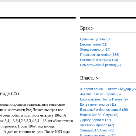
Брак >
Брачные цитаты (33)
Вектор пения (11)
Жена военного (14)
Перекрестки любви (168)
Режиссёр и актриса (13)
Романтический развод (7)
Власть >
«Теория войн» — ответный удар (2
иоде (25)
Англия - это не Европа (5)
Безваластие. Петля Изгоев (9)
роанализированы великолепные теннисные
Битва политологов (11)
ликий австралиец Род Лейвер выиграл все
Вздорный и беспомощный (26)
Восток-3ф-3п, Смута (9)
 семь побед, в том числе четыре в 1962. А
Дорогу Королю! (27)
 3,4,1,3,3,4,2,3,3,3,4,3,4... 13 лет абсолютного
Жестокий провал (47)
го промаха. После 1969 года победы
Запад-2017. Счёт (23)
1... А дальше сплошные нули. После 1993 года:
Играючи во власти (10)