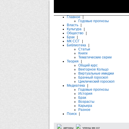
Главное
|
Годовые прогнозы
Власть
|
Культура
|
Общество
|
Брак
|
МК ССГ
|
Библиотека
|
Статьи
Книги
Тематические серии
Теория
|
Общий курс
Векторное Кольцо
Виртуальные имиджи
Брачный гороскоп
Циклический гороскоп
Медиатека
|
Годовые прогнозы
История
Брак
Возрасты
Карьера
Разное
Поиск
|
авторы
члены мк ссг