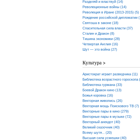
Разделяй и властвуй (14)
Революционные войны (14)
Революция в Иране (2013-2015) (5)
Рождение российской дипломатии (
Святоша в законе (18)
Спасительная сила власти (37)
Сталин и Дракон (8)
Тишина экономики (28)
Четвертая Англия (16)
Шут — это война (27)
Культура >
Аристократ играет разведчика (11)
Библиотека возрастного гороскопа 
Библиотека гурмана (33)
Боевой Дракон кино (13)
Божья коровка (16)
Векторная живопись (26)
Векторная мощь Поискового ТВ (7)
Векторные пары в кино (279)
Векторные пары в музыке (72)
Векторный анекдот (40)
Великий сказочник (40)
Всему шутя... (20)
Высшая сила усмешки (40)