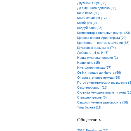
Двуликий Янус (33)
До смешного одиноко (56)
Кино news (80)
Книги отчаяния (17)
Козий-рок (2)
Колдуй баба (23)
Композиторы открытые внутрь (33)
Красота спасет Аристократа (20)
Краткость — сестра молчания (68)
Культовые пары кино (74)
Любовь от И до И (8)
Наша культовая версия (1)
Наше кино (15)
Ничтожнее некуда (77)
От Ихтиандра до Идиота (56)
Очаровательнее некуда (99)
Поток энергетических излишеств (3
Секс-террорист (18)
Сильная женщина плачет у окна (18
Страшно красив (8)
Сыщики, умение разговорить (36)
Тигр балета (11)
Общество >
2018. Герой года (26)