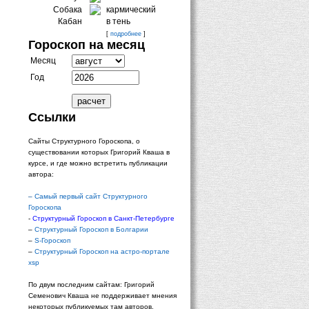
Собака
кармический
Кабан
в тень
[
подробнее
]
Гороскоп на месяц
Месяц
Год
Ссылки
Сайты Структурного Гороскопа, о
существовании которых Григорий Кваша в
курсе, и где можно встретить публикации
автора:
–
Самый первый сайт Структурного
Гороскопа
-
Структурный Гороскоп в Санкт-Петербурге
–
Структурный Гороскоп в Болгарии
–
S-Гороскоп
–
Структурный Гороскоп на астро-портале
xsp
По двум последним сайтам: Григорий
Семенович Кваша не поддерживает мнения
некоторых публикуемых там авторов.