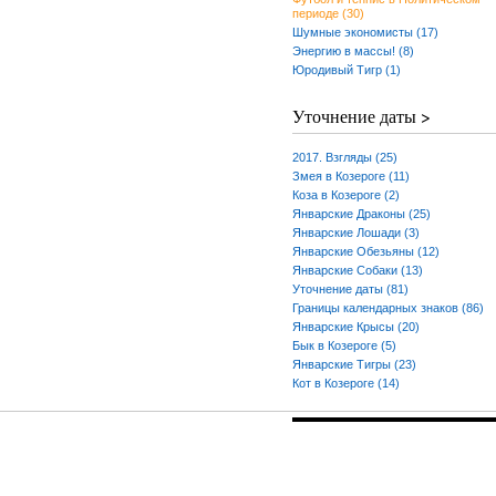
периоде (30)
Шумные экономисты (17)
Энергию в массы! (8)
Юродивый Тигр (1)
Уточнение даты >
2017. Взгляды (25)
Змея в Козероге (11)
Коза в Козероге (2)
Январские Драконы (25)
Январские Лошади (3)
Январские Обезьяны (12)
Январские Собаки (13)
Уточнение даты (81)
Границы календарных знаков (86)
Январские Крысы (20)
Бык в Козероге (5)
Январские Тигры (23)
Кот в Козероге (14)