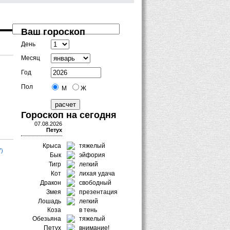
Ваш гороскоп
День
Месяц
Год
Пол
М
Ж
Гороскоп на сегодня
07.08.2026
Петух
Крыса
тяжелый
7)
Бык
эйфория
Тигр
легкий
Кот
лихая удача
Дракон
свободный
Змея
презентация
Лошадь
легкий
Коза
в тень
Обезьяна
тяжелый
Петух
внимание!