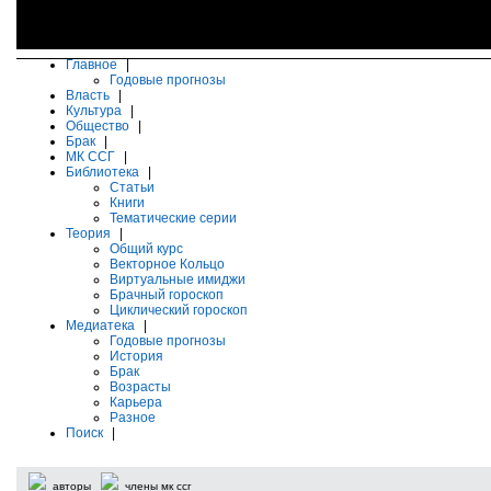
Главное
|
Годовые прогнозы
Власть
|
Культура
|
Общество
|
Брак
|
МК ССГ
|
Библиотека
|
Статьи
Книги
Тематические серии
Теория
|
Общий курс
Векторное Кольцо
Виртуальные имиджи
Брачный гороскоп
Циклический гороскоп
Медиатека
|
Годовые прогнозы
История
Брак
Возрасты
Карьера
Разное
Поиск
|
авторы
члены мк ссг